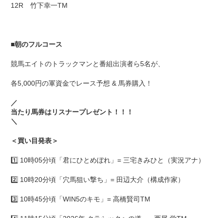
12R 竹下幸一TM
■
朝のフルコース
競馬エイトのトラックマンと番組出演者ら5名が、
各5,000円の軍資金でレース予想 & 馬券購入！
／
当たり馬券はリスナープレゼント！！！
＼
＜買い目発表＞
1️⃣ 10時05分頃「君にひとめぼれ」= 三宅きみひと（実況アナ）
2️⃣ 10時20分頃「穴馬狙い撃ち」= 田辺大介（構成作家）
3️⃣ 10時45分頃「WIN5のキモ」= 高橋賢司TM