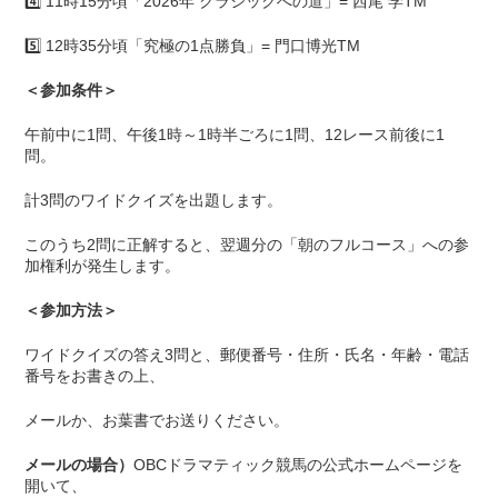
4️⃣ 11時15分頃「2026年 クラシックへの道」= 西尾 学TM
5️⃣ 12時35分頃「究極の1点勝負」= 門口博光TM
＜参加条件＞
午前中に1問、午後1時～1時半ごろに1問、12レース前後に1
問。
計3問のワイドクイズを出題します。
このうち2問に正解すると、翌週分の「朝のフルコース」への参
加権利が発生します。
＜参加方法＞
ワイドクイズの答え3問と、郵便番号・住所・氏名・年齢・電話
番号をお書きの上、
メールか、お葉書でお送りください。
メールの場合）
OBCドラマティック競馬の公式ホームページを
開いて、