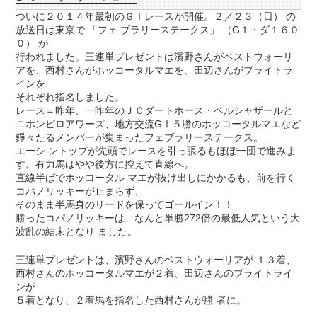
ついに２０１４年最初のＧⅠレースが開催。２／２３（日） の
放送日は東京で 「フェ ブラリーステークス」 （G１・ダ１６０
０） が
行われました。三連単プレゼントは濱野さんがベストウォーリ
アを、西村さんがホッコータルマエを、田辺さんがブライトラ
インを
それぞれ指名しました。
レース＝昨年、一昨年のＪＣダートホース・ベルシャザールと
ニホンピロアワーズ、地方交流GⅠ５勝のホッコータルマエなど
錚々たるメンバーが集まったフェブラリーステークス。
エーシ ントップが先頭でレースを引っ張るもほぼ一団で進みま
す。有力馬はやや後方に控えて直線へ。
直線半ばでホッコータル マエが抜け出しにかかるも、前を行く
コパノリッキーが止まらず、
そのまま半馬身のリードを保ってゴールイン！！
勝ったコパノリッキーは、なんと単勝272倍の最低人気という大
波乱の結末となり ました。
三連単プレゼントは、濱野さんのベストウォーリアが １３着、
西村さんのホッコータルマエが２着、田辺さんのブライトライ
ンが
５着となり、２着馬を指名した西村さんが勝 者に。