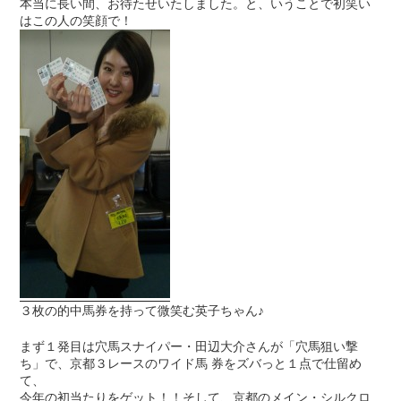
本当に長い間、お待たせいたしました。と、いうことで初笑い
はこの人の笑顔で！
３枚の的中馬券を持って微笑む英子ちゃん♪
まず１発目は穴馬スナイパー・田辺大介さんが「穴馬狙い撃
ち」で、京都３レースのワイド馬 券をズバっと１点で仕留め
て、
今年の初当たりをゲット！！そして、京都のメイン・シルクロ