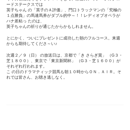
ードステークスでは
英子ちゃん の「英子のＡ評価」、門口トラックマンの「究極の
１点勝負」の馬連馬券がダブル的中～！！レディオブオペラが
ハナ差粘っ たのは、
英子ちゃんの祈りが通じたからかもしれません。
とにかく、ついにプレゼントに成功した朝のフルコース。来週
からも期待してくださ～い♪
次週２／９（日） の放送日は、京都で「き さらぎ賞」 （G３・
芝１８００）、東京で「東京新聞杯」 （G３・芝１６００）が
それぞれ行われます。
こ の日のドラマティック競馬も朝１０時からＯＮ．ＡＩＲ。そ
れでは皆さん、お聴き逃しなく。