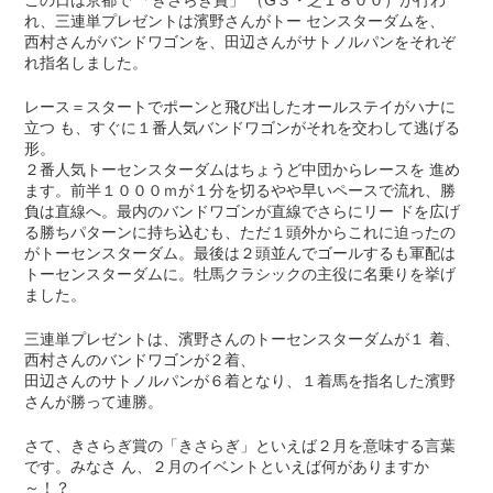
れ、三連単プレゼントは濱野さんがトー センスターダムを、
西村さんがバンドワゴンを、田辺さんがサトノルパンをそれぞ
れ指名しました。
レース＝スタートでポーンと飛び出したオールステイがハナに
立つ も、すぐに１番人気バンドワゴンがそれを交わして逃げる
形。
２番人気トーセンスターダムはちょうど中団からレースを 進め
ます。前半１０００ｍが１分を切るやや早いペースで流れ、勝
負は直線へ。最内のバンドワゴンが直線でさらにリー ドを広げ
る勝ちパターンに持ち込むも、ただ１頭外からこれに迫ったの
がトーセンスターダム。最後は２頭並んでゴールするも軍配は
トーセンスターダムに。牡馬クラシックの主役に名乗りを挙げ
ました。
三連単プレゼントは、濱野さんのトーセンスターダムが１ 着、
西村さんのバンドワゴンが２着、
田辺さんのサトノルパンが６着となり、１着馬を指名した濱野
さんが勝って連勝。
さて、きさらぎ賞の「きさらぎ」といえば２月を意味する言葉
です。みなさ ん、２月のイベントといえば何がありますか
～！？