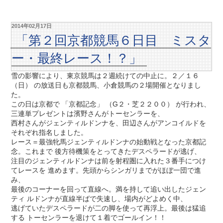
2014年02月17日
「第２回京都競馬６日目 ミスタ
ー・最終レース！？」
雪の影響により、東京競馬は２週続けての中止に。２／１６
（日） の放送日も京都競馬、小倉競馬の２場開催となりまし
た。
この日は京都で 「京都記念」 （G２・芝２２００） が行われ、
三連単プレゼントは濱野さんがトーセンラーを、
西村さんがジェンティルドンナを、田辺さんがアンコイルドを
それぞれ指名しました。
レース＝最強牝馬ジェンティルドンナの始動戦となった京都記
念。これまで 後方待機策をとってきたデスペラードが逃げ、
注目のジェンティルドンナは前を射程圏に入れた３番手につけ
てレースを 進めます。先頭からシンガリまでがほぼ一団で進
み、
最後のコーナーを回って直線へ。満を持して追い出したジェン
ティ ルドンナが直線半ばで失速し、場内がどよめく中、
逃げていたデスペラードが二の脚を使って再浮上。最後は猛追
する トーセンラーを退けて１着でゴールイン！！