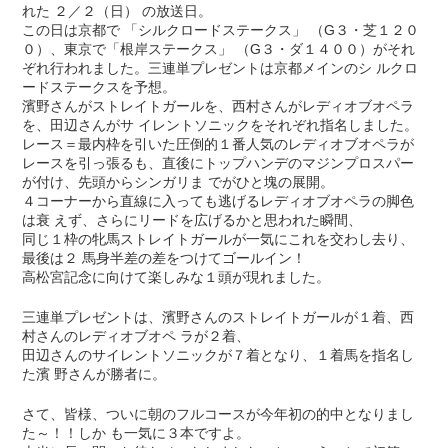
れた ２／２（日） の放送日。
この日は京都で 「シルクロードステークス」 （G３・芝１２０
０）、東京で「根岸ステークス」 （G３・ダ１４００）がそれ
ぞれ行われました。三連単プレゼントは京都メインのシ ルクロ
ードステークスを予想。
濱野さんがストレイトガールを、西村さんがレディオブオペラ
を、田辺さんがサ イレントソニックをそれぞれ指名しました。
レース＝最内枠を引いた圧倒的１番人気のレディオブオペラが
レースを引っ張るも、直後にトップハンデのマジンプロスパー
が付け、先頭からシンガリま でがひと塊の展開。
４コーナーから直線に入っても逃げるレディオブオペラの脚色
は衰 えず、さらにリードを広げるかと思われた瞬間、
同じ１枠の牝馬ストレイトガールが一気にこれを交わし去り、
最後は２ 馬身半差の差をつけてゴールイン！
高松宮記念に向けて楽しみな１頭が現れました。
三連単プレゼントは、濱野さんのストレイトガールが１着、西
村さんのレディオブオペ ラが２着、
田辺さんのサイレントソニックが７着となり、１着馬を指名し
た濱 野さんが勝者に。
さて、皆様、ついに朝のフルコースが今年初の的中となりまし
た～！！しか も一気に３本ですよ。