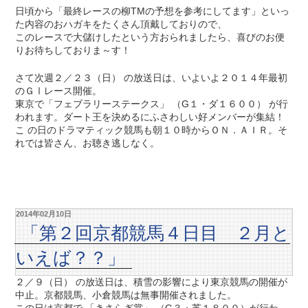
日頃から「最終レースの柳TMの予想を参考にしてます」といっ
た内容のおハガキをたくさん頂戴しておりので、
このレースで大儲けしたという方おられましたら、喜びのお便
りお待ちしておりま～す！
さて次週２／２３（日） の放送日は、いよいよ２０１４年最初
のＧⅠレース開催。
東京で「フェブラリーステークス」 （G１・ダ１６００） が行
われます。ダート王を決めるにふさわしい好メンバーが集結！
こ の日のドラマティック競馬も朝１０時からＯＮ．ＡＩＲ。そ
れでは皆さん、お聴き逃しなく。
2014年02月10日
「第２回京都競馬４日目 ２月と
いえば？？」
２／９（日） の放送日は、積雪の影響により東京競馬の開催が
中止。京都競馬、小倉競馬は無事開催されました。
この日は京都で 「きさらぎ賞」 （G３・芝１８００）が行わ