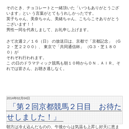
そのとき、チョコレートと一緒頂いた「いつもありがとうござ
います」とい う言葉がとてもうれしかったです。
英子ちゃん、美奈ちゃん、美緒ちゃん、こちらこそありがとう
ございます！！
男性一同を代表しまして、お礼申し上げます。
さて次週２／１６（日） の放送日は、京都で「京都記念」 （G
２・芝２２００）、 東京で「共同通信杯」 （G３・芝１８０
０）が
それぞれ行われます。
こ の日のドラマティック競馬も朝１０時からＯＮ．ＡＩＲ。そ
れでは皆さん、お聴き逃しなく。
2014年02月04日
「第２回京都競馬２日目 お待た
せしました！」
朝方は冷え込んだものの、午後からは気温も上昇し好天に恵ま