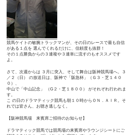
競馬ケイトの敏腕トラックマンが、その日のレースで最も自信
がある１点を 選んでくれるだけに、信頼度も抜群！
その１点勝負からの３連複や３連単に流すのもオススメです
よ。
さて、次週からは ３月に突入、そして舞台は阪神競馬場へ。３
／２（日） の放送日は、阪神で「阪急杯」（Ｇ３・芝１４０
０）、
中山で「中山記念」 （G２・芝１８００） がそれぞれ行われま
す。
こ の日のドラマティック競馬も朝１０時からＯＮ．ＡＩＲ。そ
れでは皆さん、お聴き逃しなく。
【阪神競馬場 来賓席ご招待のお知らせ】
ドラマティック競馬では競馬場の来賓席やラウンジシートにご