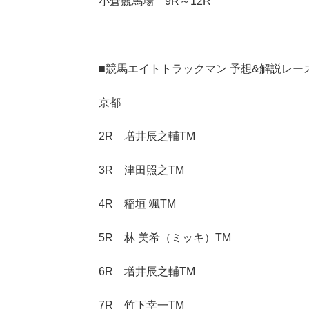
小倉競馬場 9R～12R
■競馬エイトトラックマン 予想&解説レー
京都
2R 増井辰之輔TM
3R 津田照之TM
4R 稲垣 颯TM
5R 林 美希（ミッキ）TM
6R 増井辰之輔TM
7R 竹下幸一TM