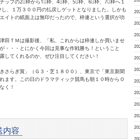
20
プの2⃣枠から1⃣枠、4⃣枠、5⃣枠、6⃣枠、7⃣枠へ１
的中し、１万３００円の払戻しゲットとなりました。しかも
20
エイトの紙面上は無印だったので、枠連という選択が功
20
20
津田ＴＭは撮影後、「私、これからは枠連しか買いませ
20
が・・・とにかく今回は見事な作戦勝ち！ということ
露してくれるのか、ぜひ注目してください！
20
20
きさらぎ賞」（Ｇ３・芝１８００）、東京で「東京新聞
れます。この日のドラマティック競馬も朝１０時からＯ
20
なく！
20
20
20
20
送内容
20