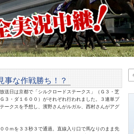
見事な作戦勝ち！？
放送日は京都で「シルクロードステークス」（Ｇ３・芝
Ｇ３・ダ１６００）がそれぞれ行われました。３連単プ
テークスを予想し、濱野さんがルガル、西村さんがアグ
００ｍを３３秒３で通過。直線入り口で馬なりのまま先