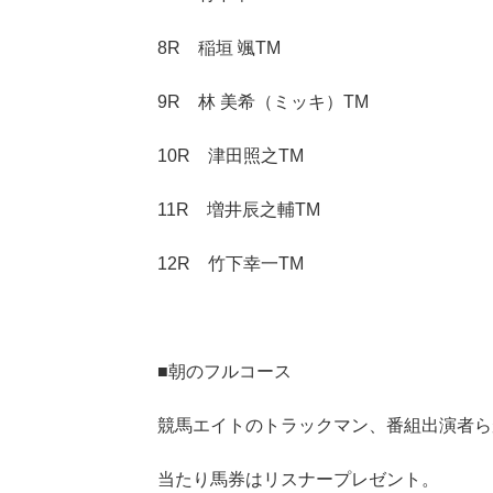
8R 稲垣 颯TM
9R 林 美希（ミッキ）TM
10R 津田照之TM
11R 増井辰之輔TM
12R 竹下幸一TM
■朝のフルコース
競馬エイトのトラックマン、番組出演者らが
当たり馬券はリスナープレゼント。