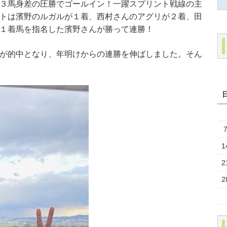
３馬身差の圧勝でゴールイン！一躍スプリント戦線の主
トは濱野のルガルが１着、西村さんのアグリが２着、田
１着馬を指名した濱野さんが勝って連勝！
が的中となり、年明けからの連勝を伸ばしました。そん
1
2
2