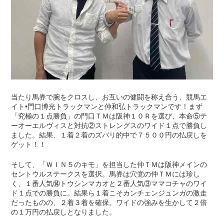
当たり馬券で腕をクロスし、お互いの健闘を称え合う、競馬エ
イト•門口博光トラックマンと仲和弘トラックマンです！まず
「究極の１点勝負」の門口ＴＭは阪神１０Ｒを選び、本命⑤テ
ーオーエルヴィスと対抗②ストレングスのワイド１点で勝負し
ました。結果、１着２着のズバリ的中で７５００円の払戻しを
ゲット！！
そして、「ＷＩＮ５のキモ」を担当した仲ＴＭは阪神メインの
セントウルステークスを選択。馬券は穴党の仲ＴＭには珍し
く、１番人気⑭トウシンマカオと２番人気③ママコチャのワイ
ド１点での勝負に。結果ら１着こそカンチェンジュンガの激走
だったものの、２着３着を確保。ワイドの強みを生かして２倍
の１万円の払戻しとなりました。