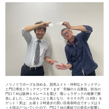
ノリノリでポーズを決める、競馬エイト・仲和弘トラックマン
と門口博光トラックマンです！まず「究極の１点勝負」担当の
門口ＴＭは阪神１０レースを選び、⑯シュラザックの複勝で勝
負しました。これがみごと１着となり、９０００円（1.8倍）を
ゲット！実は、お昼１２時過ぎの買い目発表時点でオッズは３
～４倍ほどついていたので、門口ＴＭの番組での発言が影響し