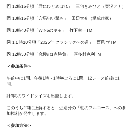
1️⃣ 12時15分頃「君にひとめぼれ」= 三宅きみひと（実況アナ）
2️⃣ 10時15分頃「穴馬狙い撃ち」= 田辺大介（構成作家）
3️⃣ 10時40分頃「WIN5のキモ」= 竹下幸一TM
4️⃣ 1１時10分頃「2025年 クラシックへの道」= 西尾 学TM
5️⃣ 12時30分頃「究極の1点勝負」= 喜多村克利TM
＜参加条件＞
午前中に1問、午後1時～1時半ごろに1問、12レース前後に1
問。
計3問のワイドクイズを出題します。
このうち2問に正解すると、翌週分の「朝のフルコース」への参
加権利が発生します。
＜参加方法＞