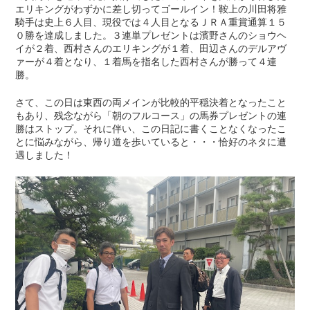
エリキングがわずかに差し切ってゴールイン！鞍上の川田将雅
騎手は史上６人目、現役では４人目となるＪＲＡ重賞通算１５
０勝を達成しました。３連単プレゼントは濱野さんのショウヘ
イが２着、西村さんのエリキングが１着、田辺さんのデルアヴ
ァーが４着となり、１着馬を指名した西村さんが勝って４連
勝。
さて、この日は東西の両メインが比較的平穏決着となったこと
もあり、残念ながら「朝のフルコース」の馬券プレゼントの連
勝はストップ。それに伴い、この日記に書くことなくなったこ
とに悩みながら、帰り道を歩いていると・・・恰好のネタに遭
遇しました！