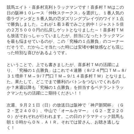
競馬エイト・喜多村克利トラックマンです！喜多村ＴＭはこの
日の阪神１０レース「仲秋ステークス」を選択し、１番人気の
⑧ラヴァンダと５番人気の⑦ダズリングブレイヴのワイド１点
で勝負しました。これが１着３着でみごと的中！ジャスト５倍
の２万５０００円の払戻しゲットとなりました～！喜多村ＴＭ
も放送でおっしゃっていましたが、担当になったトラックマン
を最も悩ませているのが、この「究極の１点勝負」のコーナー
だそうで、だからこそ当たった時には安堵や解放感なども混じ
った特別な喜びがあるようです。
ということで、上でも書きましたが、喜多村ＴＭの活躍によ
り、「究極の１点勝負」はこれで４連勝（８/２４門口ＴＭ→８/
３１増井ＴＭ→９/７門口ＴＭ→９/１４喜多村ＴＭ）となりまし
た。果たして、どこでまで勝利のバトンをつないでくれるの
か？来週以降も「究極の１点勝負」を担当するベテラントラッ
クマンたちの活躍にご期待ください！！
次週、９月２１日（日）の放送日は阪神で「神戸新聞杯」（Ｇ
２・芝２４００）、中山で「オールカマー」（Ｇ２・芝２２０
０）がそれぞれが行われます。この日のドラマティック競馬も
朝１０時からＯＮ．ＡＩＲ。それでは皆さん、お聴き逃しな
く！