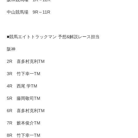
中山競馬場 9R～11R
■競馬エイトトラックマン 予想&解説レース担当
阪神
2R 喜多村克利TM
3R 竹下幸一TM
4R 西尾 学TM
5R 藤岡敬司TM
6R 喜多村克利TM
7R 籔本俊介TM
8R 竹下幸一TM