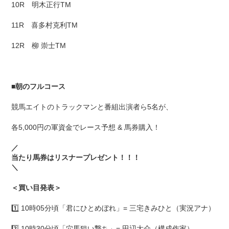
10R 明木正行TM
11R 喜多村克利TM
12R 柳 崇士TM
■
朝のフルコース
競馬エイトのトラックマンと番組出演者ら5名が、
各5,000円の軍資金でレース予想 & 馬券購入！
／
当たり馬券はリスナープレゼント！！！
＼
＜買い目発表＞
1️⃣ 10時05分頃「君にひとめぼれ」= 三宅きみひと（実況アナ）
2️⃣ 10時30分頃「穴馬狙い撃ち」= 田辺大介（構成作家）