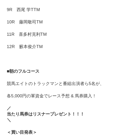
9R 西尾 学TTM
10R 藤岡敬司TM
11R 喜多村克利TM
12R 籔本俊介TM
■
朝のフルコース
競馬エイトのトラックマンと番組出演者ら5名が、
各5,000円の軍資金でレース予想 & 馬券購入！
／
当たり馬券はリスナープレゼント！！！
＼
＜買い目発表＞