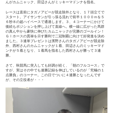
んがカムニャック、田辺さんがミッキーマドンナを指名。
レースは直前にタガノアビーが競走除外となり、１７頭立てで
スタート。アイサンサンが引っ張る流れで前半１０００ｍを５
６秒８の超ハイペースで通過します。３、４コーナーにかけて
後続もポジションを押し上げて直線へ。横一線に広がった馬群
の真ん中から豪快に伸びたカムニャックが完勝のゴールイン！
ＧⅠホースの貫禄を示す勝利で二冠制覇に向けて好発進を決め
ました。３連単プレゼントは濱野さんのタガノアビーが競走除
外、西村さんのカムニャックが１着、田辺さんのミッキーマド
ンナが５着となり、１着馬を指名した西村さんが勝って３連
勝。
さて、秋競馬に突入しても好調が続く、「朝のフルコース」で
すが、実はその中でも連勝記録を伸ばしているのが「究極の１
点勝負」のコーナー。この日でついに４連勝となったんです
が、その立役者が・・・