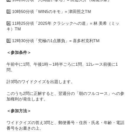
3️⃣ 10時50分頃「WIN5のキモ」= 津田照之TM
4️⃣ 11時25分頃「2025年 クラシックへの道」= 林 美希（ミッ
キ）TM
5️⃣ 12時30分頃「究極の1点勝負」= 喜多村克利TM
＜参加条件＞
午前中に1問、午後1時～1時半ごろに1問、12レース前後に1
問。
計3問のワイドクイズを出題します。
このうち2問に正解すると、翌週分の「朝のフルコース」への参
加権利が発生します。
＜参加方法＞
ワイドクイズの答え3問と、郵便番号・住所・氏名・年齢・電話
番号をお書きの上、