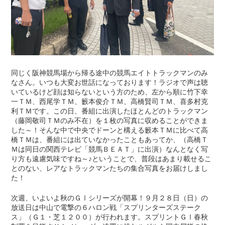
同じく阪神競馬場から帰る途中の競馬エイトトラックマンのみ
なさん。いつも大変お世話になっております！ラジオで声は聴
いているけど顔は知らないという方のため、左から順に竹下幸
一ＴＭ、西尾学ＴＭ、籔本俊介ＴＭ、高橋賢司ＴＭ、喜多村克
利ＴＭです。この日、番組に出演したほとんどのトラックマン
（藤岡敬司ＴＭのみ不在）を１枚の写真に収めることができま
した～！そんな中で中央でドーンと構える籔本ＴＭに比べて高
橋ＴＭは、番組には出ていなかったこともあってか、（高橋Ｔ
Ｍは同日の関西テレビ「競馬ＢＥＡＴ」に出演）なんとなく写
り方も遠慮気味ですね～♪ということで、普段はあまり載せるこ
とのない、レアなトラックマンたちの集合写真をお届けしまし
た！
次週、いよいよ秋のＧⅠシリーズが開幕！９月２８日（日）の
放送日は中山で電撃の６ハロン戦「スプリンターズステーク
ス」（Ｇ１・芝１２００）が行われます。スプリントＧⅠ春秋