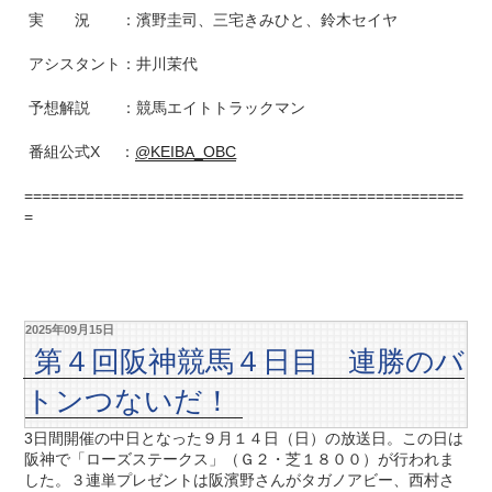
実 況 ：濱野圭司、三宅きみひと、鈴木セイヤ
アシスタント：井川茉代
予想解説 ：競馬エイトトラックマン
番組公式X ：
@KEIBA_OBC
==================================================
=
2025年09月15日
第４回阪神競馬４日目 連勝のバ
トンつないだ！
3日間開催の中日となった９月１４日（日）の放送日。この日は
阪神で「ローズステークス」（Ｇ２・芝１８００）が行われま
した。３連単プレゼントは阪濱野さんがタガノアビー、西村さ