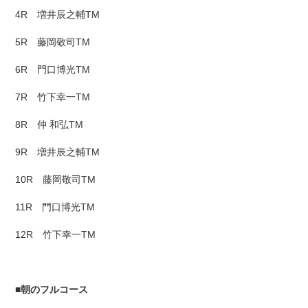
4R 増井辰之輔TM
5R 藤岡敬司TM
6R 門口博光TM
7R 竹下幸一TM
8R 仲 和弘TM
9R 増井辰之輔TM
10R 藤岡敬司TM
11R 門口博光TM
12R 竹下幸一TM
■
朝のフルコース