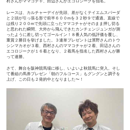
村さんがママコチャ、田辺さんがエコロジークを指名。
レースは、カルチャーデイが先頭、差がなくテイエムスパーダ
と２頭が引っ張る形で前半６００mを３２秒９で通過。直線で
は残り２００mで先頭に立ったママコチャがそのまま押し切る
と思われた瞬間、大外から飛んできたカンチェンジュンガが測
ったように差し切ってゴールイン！８番人気の低評価を覆し、
重賞２勝目を挙げました。３連単プレゼントは濱野さんのトウ
シンマカオが３着、西村さんのママコチャが２着、田辺さんの
エコロジークが１６着となり、２着馬を指名した西村さんが勝
って連勝。
さて、舞台を阪神競馬場に移し、いよいよ秋競馬に突入。そし
て番組の馬券プレゼン「朝のフルコース」もグングンと調子を
上げ、この日も２発的中となりました〜！