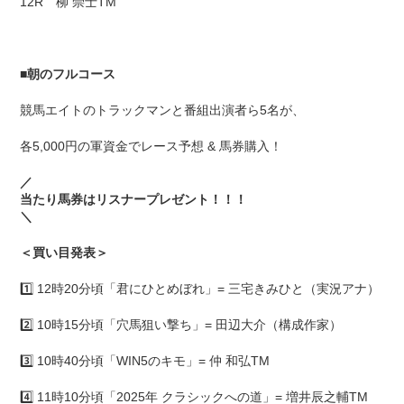
12R 柳 崇士TM
■
朝のフルコース
競馬エイトのトラックマンと番組出演者ら5名が、
各5,000円の軍資金でレース予想 & 馬券購入！
／
当たり馬券はリスナープレゼント！！！
＼
＜買い目発表＞
1️⃣ 12時20分頃「君にひとめぼれ」= 三宅きみひと（実況アナ）
2️⃣ 10時15分頃「穴馬狙い撃ち」= 田辺大介（構成作家）
3️⃣ 10時40分頃「WIN5のキモ」= 仲 和弘TM
4️⃣ 11時10分頃「2025年 クラシックへの道」= 増井辰之輔TM