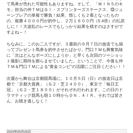
て馬券が売れた可能性もありますね。そして、「ＷＩＮ５のキ
モ」担当の仲ＴＭはＧⅠ・スプリンターズステークス、⑬ジュ
ーンブレアの単複で勝負！結果、惜しくも２着となったもの
の、複勝４０００円が的中し、２万１６００円（5.4倍）の払戻
しに！！大波乱のレースでもしっかり結果を残すのはさすがで
すよね～！
ちなみに、このお二人ですが、３週前の９月７日の放送でも揃
ってプレゼント馬券を的中させたばかり。門口ＴＭも興奮気味
に「次はどんなポーズにしようか」と早くも次回のツーショッ
ト撮影に期待を膨らませていました。ということで、今後も仲
ＴＭ＆門口ＴＭによる‟黄金コンビ”の活躍にご注目ください！！
次週から舞台は京都競馬場に。１０月５日（日）の放送日は京
都で「京都大賞典」（Ｇ２・芝２４００）、東京で「毎日王
冠」（Ｇ２・芝１８００）がそれぞれ行われます。この日のド
ラマティック競馬も朝１０時からＯＮ．ＡＩＲ。それでは皆さ
ん、お聴き逃しなく！
2025年09月26日