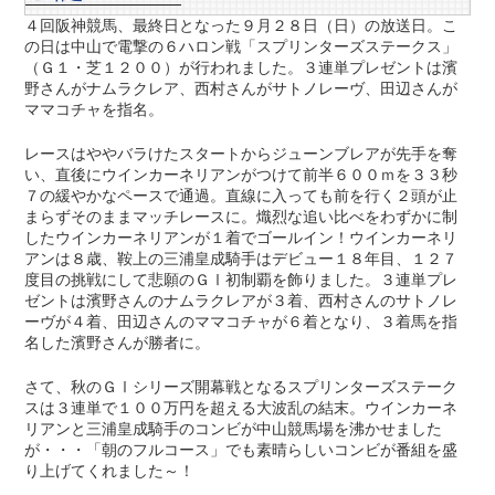
４回阪神競馬、最終日となった９月２８日（日）の放送日。こ
の日は中山で電撃の６ハロン戦「スプリンターズステークス」
（Ｇ１・芝１２００）が行われました。３連単プレゼントは濱
野さんがナムラクレア、西村さんがサトノレーヴ、田辺さんが
ママコチャを指名。
レースはややバラけたスタートからジューンブレアが先手を奪
い、直後にウインカーネリアンがつけて前半６００ｍを３３秒
７の緩やかなペースで通過。直線に入っても前を行く２頭が止
まらずそのままマッチレースに。熾烈な追い比べをわずかに制
したウインカーネリアンが１着でゴールイン！ウインカーネリ
アンは８歳、鞍上の三浦皇成騎手はデビュー１８年目、１２７
度目の挑戦にして悲願のＧⅠ初制覇を飾りました。３連単プレ
ゼントは濱野さんのナムラクレアが３着、西村さんのサトノレ
ーヴが４着、田辺さんのママコチャが６着となり、３着馬を指
名した濱野さんが勝者に。
さて、秋のＧⅠシリーズ開幕戦となるスプリンターズステーク
スは３連単で１００万円を超える大波乱の結末。ウインカーネ
リアンと三浦皇成騎手のコンビが中山競馬場を沸かせました
が・・・「朝のフルコース」でも素晴らしいコンビが番組を盛
り上げてくれました～！