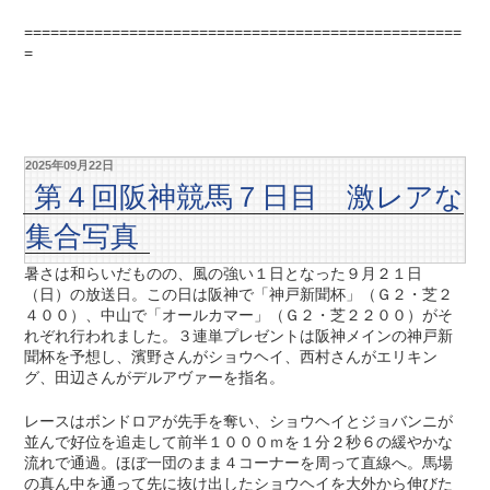
==================================================
=
2025年09月22日
第４回阪神競馬７日目 激レアな
集合写真
暑さは和らいだものの、風の強い１日となった９月２１日
（日）の放送日。この日は阪神で「神戸新聞杯」（Ｇ２・芝２
４００）、中山で「オールカマー」（Ｇ２・芝２２００）がそ
れぞれ行われました。３連単プレゼントは阪神メインの神戸新
聞杯を予想し、濱野さんがショウヘイ、西村さんがエリキン
グ、田辺さんがデルアヴァーを指名。
レースはボンドロアが先手を奪い、ショウヘイとジョバンニが
並んで好位を追走して前半１０００ｍを１分２秒６の緩やかな
流れで通過。ほぼ一団のまま４コーナーを周って直線へ。馬場
の真ん中を通って先に抜け出したショウヘイを大外から伸びた