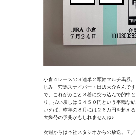
小倉４レースの３連単２頭軸マルチ馬券。
じみ、穴馬スナイパー・田辺大介さんです
で、これがみごと３着に突っ込んで的中と
り、払い戻しは５４５０円という平穏な結
いえば、昨年の８月には２６万円を超える
大爆発の予兆かもしれませんね♪
次週からは本社スタジオからの放送。７／