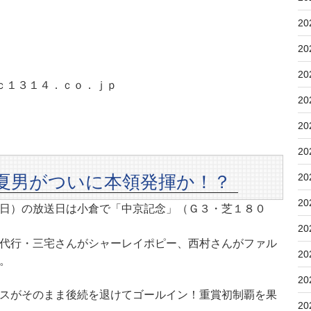
20
20
20
ｃ１３１４．ｃｏ．ｊｐ
20
20
20
夏男がついに本領発揮か！？
20
20
日）の放送日は小倉で「中京記念」（Ｇ３・芝１８０
20
代行・三宅さんがシャーレイポピー、西村さんがファル
20
。
20
スがそのまま後続を退けてゴールイン！重賞初制覇を果
20