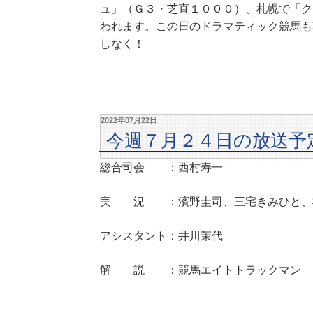
ュ」（Ｇ３・芝直１０００）、札幌で「ク
われます。この日のドラマティック競馬も
しなく！
2022年07月22日
今週７月２４日の放送予
総合司会 ：西村寿一
実 況 ：濱野圭司、三宅きみひと、
アシスタント：井川茉代
解 説 ：競馬エイトトラックマン