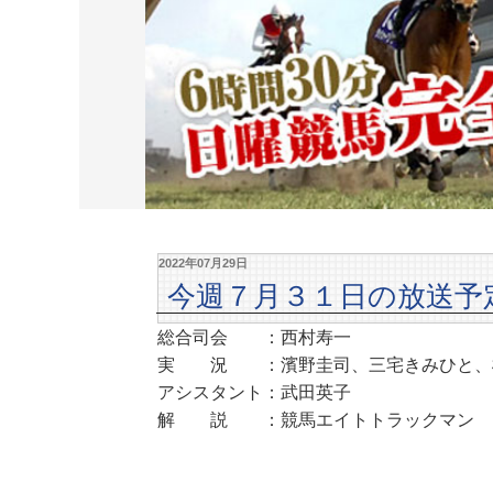
2022年07月29日
今週７月３１日の放送予
総合司会 ：西村寿一
実 況 ：濱野圭司、三宅きみひと、
アシスタント：武田英子
解 説 ：競馬エイトトラックマン