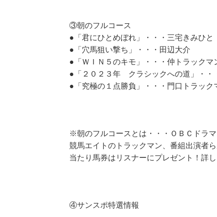
③朝のフルコース
●「君にひとめぼれ」・・・三宅きみひと
●「穴馬狙い撃ち」・・・田辺大介
●「ＷＩＮ５のキモ」・・・仲トラックマ
●「２０２３年 クラシックへの道」・・
●「究極の１点勝負」・・・門口トラック
※朝のフルコースとは・・・ＯＢＣドラマ
競馬エイトのトラックマン、番組出演者ら
当たり馬券はリスナーにプレゼント！詳し
④サンスポ特選情報