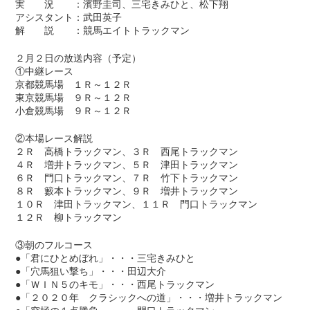
実 況 ：濱野圭司、三宅きみひと、松下翔
アシスタント：武田英子
解 説 ：競馬エイトトラックマン
２月２日の放送内容（予定）
①中継レース
京都競馬場 １Ｒ～１２Ｒ
東京競馬場 ９Ｒ～１２Ｒ
小倉競馬場 ９Ｒ～１２Ｒ
②本場レース解説
２Ｒ 高橋トラックマン、３Ｒ 西尾トラックマン
４Ｒ 増井トラックマン、５Ｒ 津田トラックマン
６Ｒ 門口トラックマン、７Ｒ 竹下トラックマン
８Ｒ 籔本トラックマン、９Ｒ 増井トラックマン
１０Ｒ 津田トラックマン、１１Ｒ 門口トラックマン
１２Ｒ 柳トラックマン
③朝のフルコース
●「君にひとめぼれ」・・・三宅きみひと
●「穴馬狙い撃ち」・・・田辺大介
●「ＷＩＮ５のキモ」・・・西尾トラックマン
●「２０２０年 クラシックへの道」・・・増井トラックマン