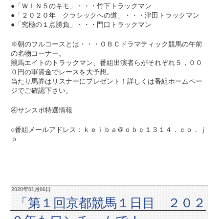
●「ＷＩＮ５のキモ」・・・竹下トラックマン
●「２０２０年 クラシックへの道」・・・津田トラックマン
●「究極の１点勝負」・・・門口トラックマン
※朝のフルコースとは・・・ＯＢＣドラマティック競馬の午前
の名物コーナー。
競馬エイトのトラックマン、番組出演者らがそれぞれ５，００
０円の軍資金でレースを大予想。
当たり馬券はリスナーにプレゼント！詳しくは番組ホームペー
ジでご確認下さい。
④サンスポ特選情報
○番組メールアドレス：ｋｅｉｂａ＠ｏｂｃ１３１４．ｃｏ．ｊ
ｐ
2020年01月06日
「第１回京都競馬１日目 ２０２