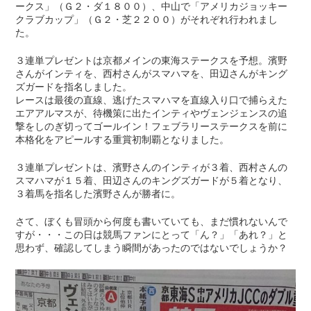
ークス」（Ｇ２・ダ１８００）、中山で「アメリカジョッキー
クラブカップ」（Ｇ２・芝２２００）がそれぞれ行われまし
た。
３連単プレゼントは京都メインの東海ステークスを予想。濱野
さんがインティを、西村さんがスマハマを、田辺さんがキング
ズガードを指名しました。
レースは最後の直線、逃げたスマハマを直線入り口で捕らえた
エアアルマスが、待機策に出たインティやヴェンジェンスの追
撃をしのぎ切ってゴールイン！フェブラリーステークスを前に
本格化をアピールする重賞初制覇となりました。
３連単プレゼントは、濱野さんのインティが３着、西村さんの
スマハマが１５着、田辺さんのキングズガードが５着となり、
３着馬を指名した濱野さんが勝者に。
さて、ぼくも冒頭から何度も書いていても、まだ慣れないんで
すが・・・この日は競馬ファンにとって「ん？」「あれ？」と
思わず、確認してしまう瞬間があったのではないでしょうか？