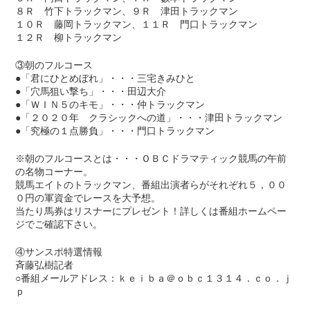
８Ｒ 竹下トラックマン、９Ｒ 津田トラックマン
１０Ｒ 藤岡トラックマン、１１Ｒ 門口トラックマン
１２Ｒ 柳トラックマン
③朝のフルコース
●「君にひとめぼれ」・・・三宅きみひと
●「穴馬狙い撃ち」・・・田辺大介
●「ＷＩＮ５のキモ」・・・仲トラックマン
●「２０２０年 クラシックへの道」・・・津田トラックマン
●「究極の１点勝負」・・・門口トラックマン
※朝のフルコースとは・・・ＯＢＣドラマティック競馬の午前
の名物コーナー。
競馬エイトのトラックマン、番組出演者らがそれぞれ５，００
０円の軍資金でレースを大予想。
当たり馬券はリスナーにプレゼント！詳しくは番組ホームペー
ジでご確認下さい。
④サンスポ特選情報
斉藤弘樹記者
○番組メールアドレス：ｋｅｉｂａ＠ｏｂｃ１３１４．ｃｏ．ｊ
ｐ