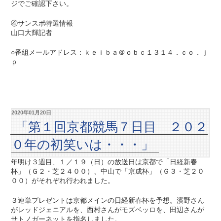
ジでご確認下さい。
④サンスポ特選情報
山口大輝記者
○番組メールアドレス：ｋｅｉｂａ＠ｏｂｃ１３１４．ｃｏ．ｊ
ｐ
2020年01月20日
「第１回京都競馬７日目 ２０２
０年の初笑いは・・・」
年明け３週目、１／１９（日）の放送日は京都で「日経新春
杯」（Ｇ２・芝２４００）、中山で「京成杯」（Ｇ３・芝２０
００）がそれぞれ行われました。
３連単プレゼントは京都メインの日経新春杯を予想。濱野さん
がレッドジェニアルを、西村さんがモズベッロを、田辺さんが
サトノガーネットを指名しました。