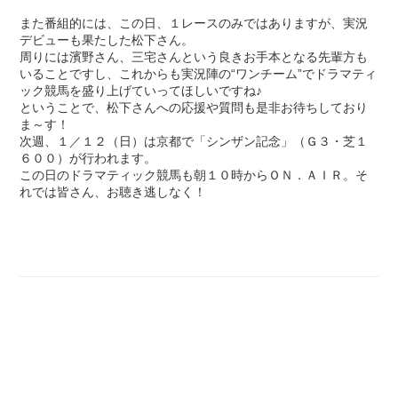
また番組的には、この日、１レースのみではありますが、実況
デビューも果たした松下さん。
周りには濱野さん、三宅さんという良きお手本となる先輩方も
いることですし、これからも実況陣の“ワンチーム”でドラマティ
ック競馬を盛り上げていってほしいですね♪
ということで、松下さんへの応援や質問も是非お待ちしており
ま～す！
次週、１／１２（日）は京都で「シンザン記念」（Ｇ３・芝１
６００）が行われます。
この日のドラマティック競馬も朝１０時からＯＮ．ＡＩＲ。そ
れでは皆さん、お聴き逃しなく！