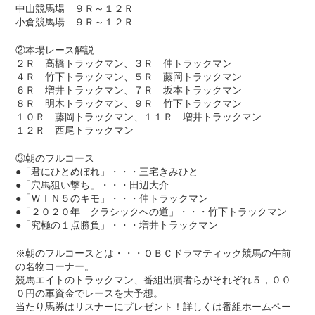
中山競馬場 ９Ｒ～１２Ｒ
小倉競馬場 ９Ｒ～１２Ｒ
②本場レース解説
２Ｒ 高橋トラックマン、３Ｒ 仲トラックマン
４Ｒ 竹下トラックマン、５Ｒ 藤岡トラックマン
６Ｒ 増井トラックマン、７Ｒ 坂本トラックマン
８Ｒ 明木トラックマン、９Ｒ 竹下トラックマン
１０Ｒ 藤岡トラックマン、１１Ｒ 増井トラックマン
１２Ｒ 西尾トラックマン
③朝のフルコース
●「君にひとめぼれ」・・・三宅きみひと
●「穴馬狙い撃ち」・・・田辺大介
●「ＷＩＮ５のキモ」・・・仲トラックマン
●「２０２０年 クラシックへの道」・・・竹下トラックマン
●「究極の１点勝負」・・・増井トラックマン
※朝のフルコースとは・・・ＯＢＣドラマティック競馬の午前
の名物コーナー。
競馬エイトのトラックマン、番組出演者らがそれぞれ５，００
０円の軍資金でレースを大予想。
当たり馬券はリスナーにプレゼント！詳しくは番組ホームペー