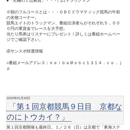
●「究極の１点勝負」・・・門口トラックマン
※朝のフルコースとは・・・ＯＢＣドラマティック競馬の午前
の名物コーナー。
競馬エイトのトラックマン、番組出演者らがそれぞれ５，００
０円の軍資金でレースを大予想。
当たり馬券はリスナーにプレゼント！詳しくは番組ホームペー
ジでご確認下さい。
④サンスポ特選情報
○番組メールアドレス：ｋｅｉｂａ＠ｏｂｃ１３１４．ｃｏ．ｊ
ｐ
2020年01月28日
「第１回京都競馬９日目 京都な
のにトウカイ？」
第１回京都開催も最終日。１／２６（日）は京都で「東海ステ