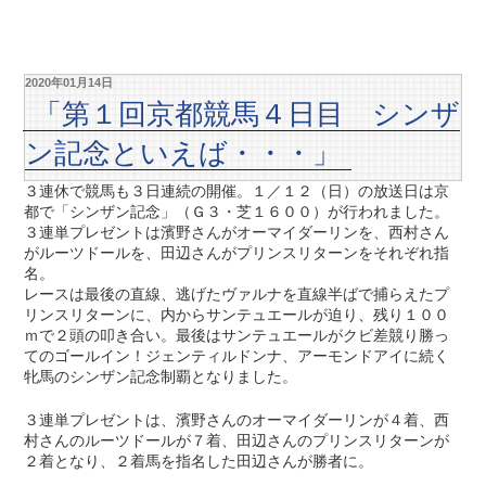
2020年01月14日
「第１回京都競馬４日目 シンザ
ン記念といえば・・・」
３連休で競馬も３日連続の開催。１／１２（日）の放送日は京
都で「シンザン記念」（Ｇ３・芝１６００）が行われました。
３連単プレゼントは濱野さんがオーマイダーリンを、西村さん
がルーツドールを、田辺さんがプリンスリターンをそれぞれ指
名。
レースは最後の直線、逃げたヴァルナを直線半ばで捕らえたプ
リンスリターンに、内からサンテュエールが迫り、残り１００
ｍで２頭の叩き合い。最後はサンテュエールがクビ差競り勝っ
てのゴールイン！ジェンティルドンナ、アーモンドアイに続く
牝馬のシンザン記念制覇となりました。
３連単プレゼントは、濱野さんのオーマイダーリンが４着、西
村さんのルーツドールが７着、田辺さんのプリンスリターンが
２着となり、２着馬を指名した田辺さんが勝者に。