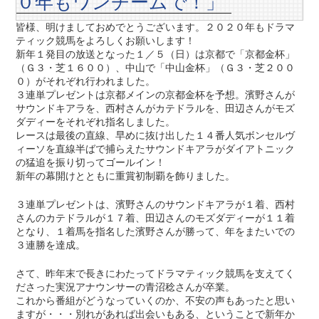
０年もワンチームで！」
皆様、明けましておめでとうございます。２０２０年もドラマ
ティック競馬をよろしくお願いします！
新年１発目の放送となった１／５（日）は京都で「京都金杯」
（Ｇ３・芝１６００）、中山で「中山金杯」（Ｇ３・芝２００
０）がそれぞれ行われました。
３連単プレゼントは京都メインの京都金杯を予想。濱野さんが
サウンドキアラを、西村さんがカテドラルを、田辺さんがモズ
ダディーをそれぞれ指名しました。
レースは最後の直線、早めに抜け出した１４番人気ボンセルヴ
ィーソを直線半ばで捕らえたサウンドキアラがダイアトニック
の猛追を振り切ってゴールイン！
新年の幕開けとともに重賞初制覇を飾りました。
３連単プレゼントは、濱野さんのサウンドキアラが１着、西村
さんのカテドラルが１７着、田辺さんのモズダディーが１１着
となり、１着馬を指名した濱野さんが勝って、年をまたいでの
３連勝を達成。
さて、昨年末で長きにわたってドラマティック競馬を支えてく
ださった実況アナウンサーの青沼稔さんが卒業。
これから番組がどうなっていくのか、不安の声もあったと思い
ますが・・・別れがあれば出会いもある、ということで新年か