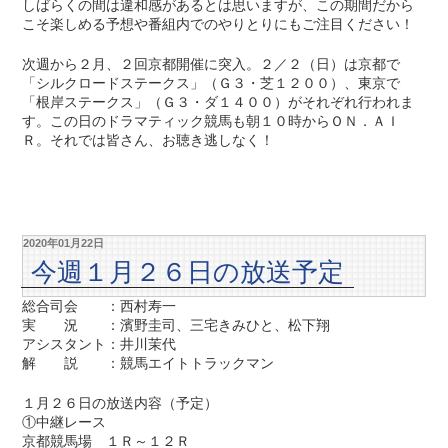
しばらくの間は違和感があるとは思いますが、この期間だから
こそ楽しめる予想や番組内でのやりとりにもご注目ください！
次週から２月、２回京都開催に突入。２／２（日）は京都で
「シルクロードステークス」（Ｇ３・芝１２００）、東京で
「根岸ステークス」（Ｇ３・ダ１４００）がそれぞれ行われま
す。この日のドラマティック競馬も朝１０時からＯＮ．ＡＩ
Ｒ。それでは皆さん、お聴き逃しなく！
2020年01月22日
今週１月２６日の放送予定
総合司会 ：西村寿一
実 況 ：濱野圭司、三宅きみひと、松下翔
アシスタント：井川茉代
解 説 ：競馬エイトトラックマン
１月２６日の放送内容（予定）
①中継レース
京都競馬場 １Ｒ～１２Ｒ