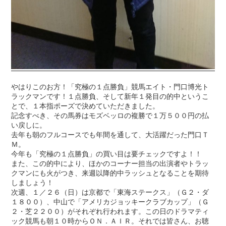
やはりこのお方！「究極の１点勝負」競馬エイト・門口博光ト
ラックマンです！１点勝負、そして新年１発目の的中というこ
とで、１本指ポーズで決めていただきました。
記念すべき、その馬券はモズベッロの複勝で１万５００円の払
い戻しに。
去年も朝のフルコースでも年間を通して、大活躍だった門口Ｔ
Ｍ。
今年も「究極の１点勝負」の買い目は要チェックですよ！！
また、この的中により、ほかのコーナー担当の出演者やトラッ
クマンにも火がつき、来週以降的中ラッシュとなることを期待
しましょう！
次週、１／２６（日）は京都で「東海ステークス」（Ｇ２・ダ
１８００）、中山で「アメリカジョッキークラブカップ」（Ｇ
２・芝２２００）がそれぞれ行われます。この日のドラマティ
ック競馬も朝１０時からＯＮ．ＡＩＲ。それでは皆さん、お聴