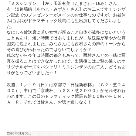
「ミスシンザン」【左：玉沢有美〈たまざわ・ゆみ〉さん
右：淡路瑞綺〈あわじ・みずき〉さん】のお二人です！シンザ
ン記念でのプレゼンターがメインのお仕事なのですが、お昼休
みには我がドラマティック競馬にも生出演してくださいまし
た。
なにしろ放送席に若い女性が座ること自体が滅多にないという
こともあり、短い時間ではありましたが、放送席が華やかな雰
囲気に包まれました。みなさんにも西村さんの声のトーンから
その喜びが伝わったのではないでしょうか？
残念ながら今年は時間の都合もあって、西村さんとの一緒に写
真を撮ることはできなかったので、出演後にはご覧の通りのオ
リジナルポーズをパシャリ！ミスシンザンのお二人、どうもあ
りがとうございました～！
次週、１／１９（日）は京都で「日経新春杯」（Ｇ２・芝２４
００）、中山で「京成杯」（Ｇ３・芝２０００）がそれぞれ行
われます。この日のドラマティック競馬も朝１０時からＯＮ．
ＡＩＲ。それでは皆さん、お聴き逃しなく！
2020年01月08日