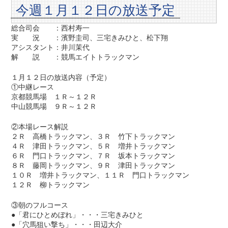
今週１月１２日の放送予定
総合司会 ：西村寿一
実 況 ：濱野圭司、三宅きみひと、松下翔
アシスタント：井川茉代
解 説 ：競馬エイトトラックマン
１月１２日の放送内容（予定）
①中継レース
京都競馬場 １Ｒ～１２Ｒ
中山競馬場 ９Ｒ～１２Ｒ
②本場レース解説
２Ｒ 高橋トラックマン、３Ｒ 竹下トラックマン
４Ｒ 津田トラックマン、５Ｒ 増井トラックマン
６Ｒ 門口トラックマン、７Ｒ 坂本トラックマン
８Ｒ 藤岡トラックマン、９Ｒ 津田トラックマン
１０Ｒ 増井トラックマン、１１Ｒ 門口トラックマン
１２Ｒ 柳トラックマン
③朝のフルコース
●「君にひとめぼれ」・・・三宅きみひと
●「穴馬狙い撃ち」・・・田辺大介