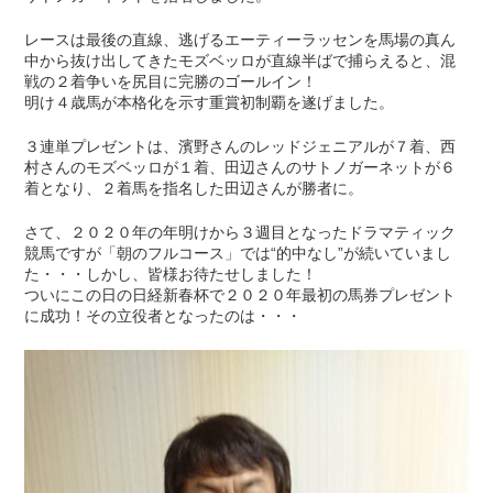
レースは最後の直線、逃げるエーティーラッセンを馬場の真ん
中から抜け出してきたモズベッロが直線半ばで捕らえると、混
戦の２着争いを尻目に完勝のゴールイン！
明け４歳馬が本格化を示す重賞初制覇を遂げました。
３連単プレゼントは、濱野さんのレッドジェニアルが７着、西
村さんのモズベッロが１着、田辺さんのサトノガーネットが６
着となり、２着馬を指名した田辺さんが勝者に。
さて、２０２０年の年明けから３週目となったドラマティック
競馬ですが「朝のフルコース」では“的中なし”が続いていまし
た・・・しかし、皆様お待たせしました！
ついにこの日の日経新春杯で２０２０年最初の馬券プレゼント
に成功！その立役者となったのは・・・