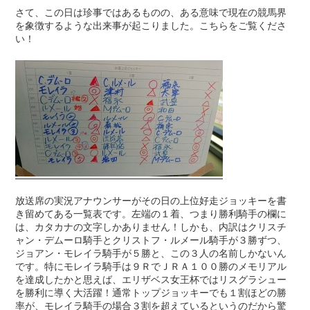
さて、この日は珍事ではあるものの、ある意味で現在の競馬界
を象徴するような出来事が起こりました。こちらをご覧くださ
い！
放送席の実況アナウンサーがその日の上位好走ジョッキーを書
き留めてある一覧表です。左端の１着、つまり勝利騎手の欄に
は、カタカナの文字しかありません！しかも、内訳はクリスチ
ャン・デムーロ騎手とクリストフ・ルメール騎手が３勝ずつ、
ジョアン・モレイラ騎手が５勝と、この３人の名前しかないん
です。特にモレイラ騎手は９ＲでＪＲＡ１００勝のメモリアル
を達成したかと思えば、エリザベス女王杯ではリスグラシュー
を勝利に導く大活躍！通常トップジョッキーでも１割ほどの勝
率が、モレイラ騎手の場合３割を超えているというのだから驚