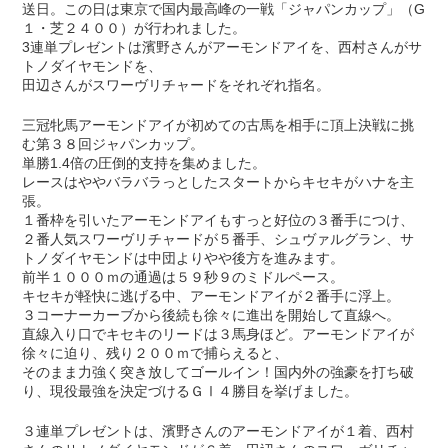
送日。この日は東京で国内最高峰の一戦「ジャパンカップ」（G
１・芝２４００）が行われました。
3連単プレゼントは濱野さんがアーモンドアイを、西村さんがサ
トノダイヤモンドを、
田辺さんがスワーヴリチャードをそれぞれ指名。
三冠牝馬アーモンドアイが初めての古馬を相手に頂上決戦に挑
む第３８回ジャパンカップ。
単勝1.4倍の圧倒的支持を集めました。
レースはややバラバラっとしたスタートからキセキがハナを主
張。
１番枠を引いたアーモンドアイもすっと好位の３番手につけ、
２番人気スワーヴリチャードが５番手、シュヴァルグラン、サ
トノダイヤモンドは中団よりやや後方を進みます。
前半１０００ｍの通過は５９秒９のミドルペース。
キセキが軽快に逃げる中、アーモンドアイが２番手に浮上。
３コーナーカーブから後続も徐々に進出を開始して直線へ。
直線入り口でキセキのリードは３馬身ほど。アーモンドアイが
徐々に迫り、残り２００ｍで捕らえると、
そのまま力強く突き放してゴールイン！国内外の強豪を打ち破
り、現役最強を決定づけるＧⅠ４勝目を挙げました。
３連単プレゼントは、濱野さんのアーモンドアイが１着、西村