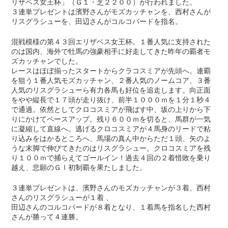
リザベス女王杯」（Ｇ１・芝２２００）が行われました。
３連単プレゼントは濱野さんがモズカッチャンを、西村さんが
リスグラシューを、田辺さんがコルコバードを指名。
混戦模様の第４３回エリザベス女王杯。１番人気に支持された
のは国内、海外で牡馬の強豪相手に好走してきた昨年の覇者モ
ズカッチャンでした。
レースはほぼ揃ったスタートからクラコスミアが先頭へ。連覇
を狙う１番人気モズカッチャン、２番人気のノームコア、３番
人気のリスグラシューら有力各馬も好位を追走します。向正面
をやや縦長で１７頭が走り抜け、前半１０００ｍを１分１秒４
で通過。依然としてクロコスミアが飛ばす中、坂の上りから下
りにかけてペースアップ。残り６００ｍを切ると、馬群が一気
に凝縮して直線へ。逃げるクロコスミアが４馬身のリードで粘
り込みをはかるところへ、馬場の真ん中からただ１頭、矢のよ
うな末脚で伸びてきたのはリスグラシュー。クロコスミアを残
り１００ｍで捕らえてゴールイン！過去４回の２着惜敗を乗り
越え、悲願のＧⅠ初制覇を果たしました。
３連単プレゼントは、濱野さんのモズカッチャンが３着、西村
さんのリスグラシューが１着 、
田辺さんのコルコバードが８着となり、１着馬を指名した西村
さんが勝って４連勝。