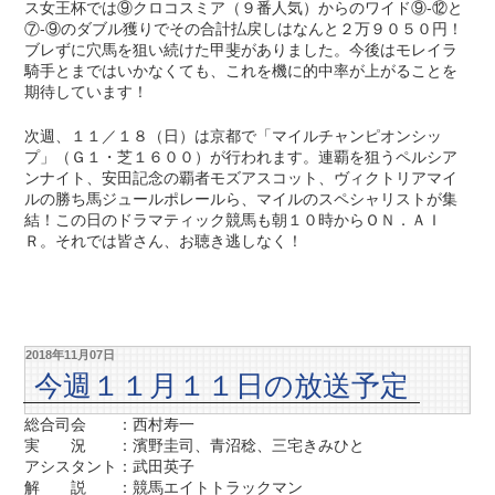
ス女王杯では⑨クロコスミア（９番人気）からのワイド⑨-⑫と
⑦-⑨のダブル獲りでその合計払戻しはなんと２万９０５０円！
ブレずに穴馬を狙い続けた甲斐がありました。今後はモレイラ
騎手とまではいかなくても、これを機に的中率が上がることを
期待しています！
次週、１１／１８（日）は京都で「マイルチャンピオンシッ
プ」（Ｇ１・芝１６００）が行われます。連覇を狙うペルシア
ンナイト、安田記念の覇者モズアスコット、ヴィクトリアマイ
ルの勝ち馬ジュールポレールら、マイルのスペシャリストが集
結！この日のドラマティック競馬も朝１０時からＯＮ．ＡＩ
Ｒ。それでは皆さん、お聴き逃しなく！
2018年11月07日
今週１１月１１日の放送予定
総合司会 ：西村寿一
実 況 ：濱野圭司、青沼稔、三宅きみひと
アシスタント：武田英子
解 説 ：競馬エイトトラックマン