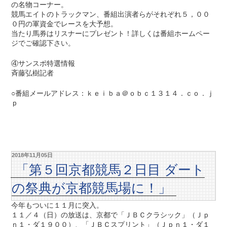
の名物コーナー。
競馬エイトのトラックマン、番組出演者らがそれぞれ５，００
０円の軍資金でレースを大予想。
当たり馬券はリスナーにプレゼント！詳しくは番組ホームペー
ジでご確認下さい。
④サンスポ特選情報
斉藤弘樹記者
○番組メールアドレス：ｋｅｉｂａ＠ｏｂｃ１３１４．ｃｏ．ｊ
ｐ
2018年11月05日
「第５回京都競馬２日目 ダート
の祭典が京都競馬場に！」
今年もついに１１月に突入。
１１／４（日）の放送は、京都で「ＪＢＣクラシック」（Ｊｐ
ｎ１・ダ１９００）、「ＪＢＣスプリント」（Ｊｐｎ１・ダ１