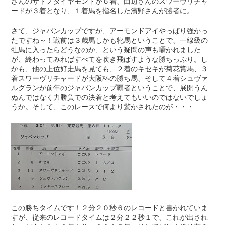
さんのサトノダイヤモンドが６着、田辺さんのスワーヴリチャ
ードが３着となり、１着馬を指名した濱野さんが勝者に。
さて、ジャパンカップですが、アーモンドアイやっぱり強かっ
たですね～！戦前は３歳馬しかも牝馬ということで、一線級の
牡馬に入ったらどうなのか、という疑問の声も囁かれました
が、終わってみればすべてを吹き飛ばすような勝ちっぷり。し
かも、他の上位好走馬を見ても、２着のキセキが菊花賞馬、３
着スワーヴリチャードが大阪杯の勝ち馬、そして４着シュヴァ
ルグランが前年のジャパンカップ覇者ということで、展開うん
ぬんではなく力勝負での決着と考えてもいいのではないでしょ
うか。そして、このレースで何より驚かされたのが・・・
この勝ちタイムです！２分２０秒６のレコードと書かれていま
すが、従来のレコードタイムは２分２２秒１で、これが出され