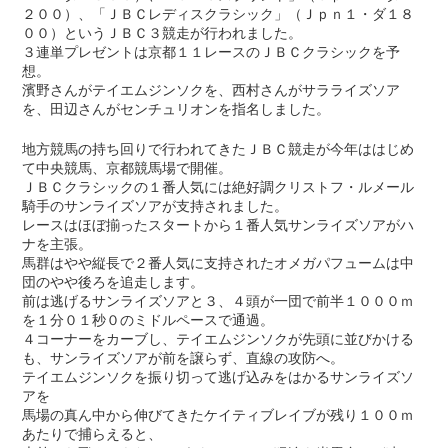
２００）、「ＪＢＣレディスクラシック」（Ｊｐｎ１・ダ１８
００）というＪＢＣ３競走が行われました。
３連単プレゼントは京都１１レースのＪＢＣクラシックを予
想。
濱野さんがテイエムジンソクを、西村さんがサラライズソア
を、田辺さんがセンチュリオンを指名しました。
地方競馬の持ち回りで行われてきたＪＢＣ競走が今年ははじめ
て中央競馬、京都競馬場で開催。
ＪＢＣクラシックの１番人気には絶好調クリストフ・ルメール
騎手のサンライズソアが支持されました。
レースはほぼ揃ったスタートから１番人気サンライズソアがハ
ナを主張。
馬群はやや縦長で２番人気に支持されたオメガパフュームは中
団のやや後ろを追走します。
前は逃げるサンライズソアと３、４頭が一団で前半１０００ｍ
を１分０１秒０のミドルペースで通過。
４コーナーをカーブし、テイエムジンソクが先頭に並びかける
も、サンライズソアが前を譲らず、直線の攻防へ。
テイエムジンソクを振り切って逃げ込みをはかるサンライズソ
アを
馬場の真ん中から伸びてきたケイティブレイブが残り１００ｍ
あたりで捕らえると、