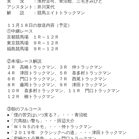
実 況 ：濱野圭司、青沼稔、三宅きみひと
アシスタント：井川茉代
解 説 ：競馬エイトトラックマン
１１月１８日の放送内容（予定）
①中継レース
京都競馬場 １Ｒ～１２Ｒ
東京競馬場 ９Ｒ～１２Ｒ
福島競馬場 ９Ｒ～１２Ｒ
②本場レース解説
２Ｒ 高橋トラックマン、３Ｒ 仲トラックマン
４Ｒ 津田トラックマン、５Ｒ 喜多村トラックマン
６Ｒ 門口トラックマン、７Ｒ 西尾トラックマン
８Ｒ 藤岡トラックマン、９Ｒ 津田トラックマン
１０Ｒ 喜多村トラックマン、１１Ｒ 門口トラックマン
１２Ｒ 柳トラックマン
③朝のフルコース
●「僕の苦労はいつ実る？」・・・青沼稔
●「穴馬狙い撃ち」・・・田辺大介
●「ＷＩＮ５のキモ」・・・仲トラックマン
●「２０１９年 クラシックへの道」・・・津田トラックマン
●「究極の１点勝負」・・・門口トラックマン