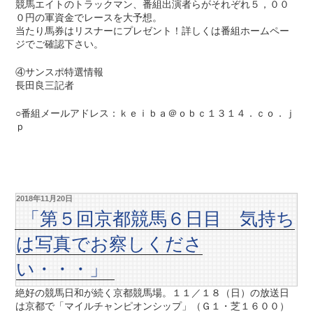
競馬エイトのトラックマン、番組出演者らがそれぞれ５，００
０円の軍資金でレースを大予想。
当たり馬券はリスナーにプレゼント！詳しくは番組ホームペー
ジでご確認下さい。
④サンスポ特選情報
長田良三記者
○番組メールアドレス：ｋｅｉｂａ＠ｏｂｃ１３１４．ｃｏ．ｊ
ｐ
2018年11月20日
「第５回京都競馬６日目 気持ち
は写真でお察しくださ
い・・・」
絶好の競馬日和が続く京都競馬場。１１／１８（日）の放送日
は京都で「マイルチャンピオンシップ」（Ｇ１・芝１６００）