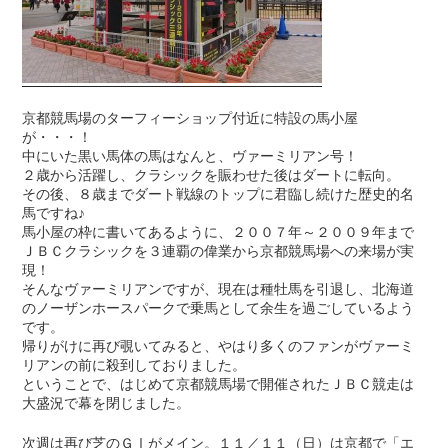
京都競馬場のターフィーショップ付近に特設の馬小屋
が・・・！
中にいた黒い馬体の馬はなんと、ヴァーミリアン号！
２歳から活躍し、クラシックを賑わせた後はダートに転向。
その後、８歳までダート戦線のトップに君臨し続けた歴史的名
馬ですね♪
馬小屋の枠に書いてあるように、２００７年～２００９年まで
ＪＢＣクラシックを３連覇の偉業から京都競馬場への来場が実
現！
そんなヴァーミリアンですが、現在は種牡馬を引退し、北海道
のノーザンホースパークで乗馬として余生を過ごしているよう
です。
帰りがけに再び覗いてみると、やはり多くのファンがヴァーミ
リアンの前に殺到しておりました。
ということで、はじめて京都競馬場で開催されたＪＢＣ競走は
大盛況で幕を閉じました。
次週は再び芝のＧⅠがメイン。１１／１１（日）は京都で「エ