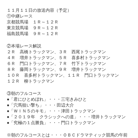
１１月１１日の放送内容（予定）
①中継レース
京都競馬場 １Ｒ～１２Ｒ
東京競馬場 ９Ｒ～１２Ｒ
福島競馬場 ９Ｒ～１２Ｒ
②本場レース解説
２Ｒ 高橋トラックマン、３Ｒ 西尾トラックマン
４Ｒ 増井トラックマン、５Ｒ 喜多村トラックマン
６Ｒ 門口トラックマン、７Ｒ 竹下トラックマン
８Ｒ 藤岡トラックマン、９Ｒ 増井トラックマン
１０Ｒ 喜多村トラックマン、１１Ｒ 門口トラックマン
１２Ｒ 柳トラックマン
③朝のフルコース
●「君にひとめぼれ」・・・三宅きみひと
●「穴馬狙い撃ち」・・・田辺大介
●「ＷＩＮ５のキモ」・・・津田トラックマン
●「２０１９年 クラシックへの道」・・・増井トラックマン
●「究極の１点勝負」・・・門口トラックマン
※朝のフルコースとは・・・ＯＢＣドラマティック競馬の午前