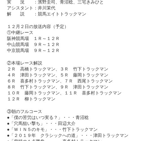
実 況 ：濱野圭司、青沼稔、三宅きみひと
アシスタント：井川茉代
解 説 ：競馬エイトトラックマン
１２月２日の放送内容（予定）
①中継レース
阪神競馬場 １Ｒ～１２Ｒ
中山競馬場 ９Ｒ～１２Ｒ
中京競馬場 ９Ｒ～１２Ｒ
②本場レース解説
２Ｒ 高橋トラックマン、３Ｒ 竹下トラックマン
４Ｒ 津田トラックマン、５Ｒ 藤岡トラックマン
６Ｒ 喜多村トラックマン、７Ｒ 西尾トラックマン
８Ｒ 竹下トラックマン、９Ｒ 津田トラックマン
１０Ｒ 藤岡トラックマン、１１Ｒ 喜多村トラックマン
１２Ｒ 柳トラックマン
③朝のフルコース
●「僕の苦労はいつ実る？」・・・青沼稔
●「穴馬狙い撃ち」・・・田辺大介
●「ＷＩＮ５のキモ」・・・竹下トラックマン
●「２０１９年 クラシックへの道」・・・津田トラックマン