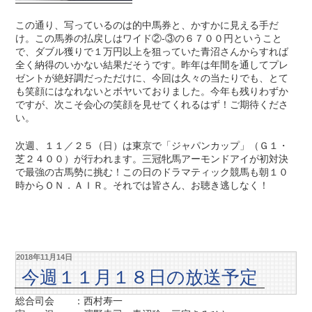
この通り、写っているのは的中馬券と、かすかに見える手だ
け。この馬券の払戻しはワイド②-③の６７００円ということ
で、ダブル獲りで１万円以上を狙っていた青沼さんからすれば
全く納得のいかない結果だそうです。昨年は年間を通してプレ
ゼントが絶好調だっただけに、今回は久々の当たりでも、とて
も笑顔にはなれないとボヤいておりました。今年も残りわずか
ですが、次こそ会心の笑顔を見せてくれるはず！ご期待くださ
い。
次週、１１／２５（日）は東京で「ジャパンカップ」（Ｇ１・
芝２４００）が行われます。三冠牝馬アーモンドアイが初対決
で最強の古馬勢に挑む！この日のドラマティック競馬も朝１０
時からＯＮ．ＡＩＲ。それでは皆さん、お聴き逃しなく！
2018年11月14日
今週１１月１８日の放送予定
総合司会 ：西村寿一