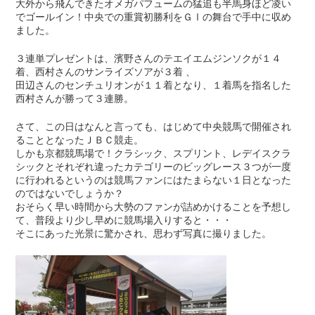
大外から飛んできたオメガパフュームの猛追も半馬身ほど凌い
でゴールイン！中央での重賞初勝利をＧⅠの舞台で手中に収め
ました。
３連単プレゼントは、濱野さんのテエイエムジンソクが１４
着、西村さんのサンライズソアが３着 、
田辺さんのセンチュリオンが１１着となり、１着馬を指名した
西村さんが勝って３連勝。
さて、この日はなんと言っても、はじめて中央競馬で開催され
ることとなったＪＢＣ競走。
しかも京都競馬場で！クラシック、スプリント、レデイスクラ
シックとそれぞれ違ったカテゴリーのビッグレース３つが一度
に行われるというのは競馬ファンにはたまらない１日となった
のではないでしょうか？
おそらく早い時間から大勢のファンが詰めかけることを予想し
て、普段より少し早めに競馬場入りすると・・・
そこにあった光景に驚かされ、思わず写真に撮りました。