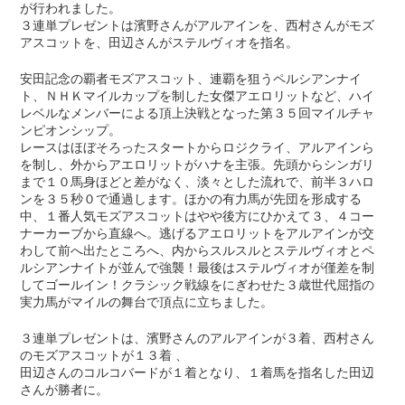
が行われました。
３連単プレゼントは濱野さんがアルアインを、西村さんがモズ
アスコットを、田辺さんがステルヴィオを指名。
安田記念の覇者モズアスコット、連覇を狙うペルシアンナイ
ト、ＮＨＫマイルカップを制した女傑アエロリットなど、ハイ
レベルなメンバーによる頂上決戦となった第３５回マイルチャ
ンピオンシップ。
レースはほぼそろったスタートからロジクライ、アルアインら
を制し、外からアエロリットがハナを主張。先頭からシンガリ
まで１０馬身ほどと差がなく、淡々とした流れで、前半３ハロ
ンを３５秒０で通過します。ほかの有力馬が先団を形成する
中、１番人気モズアスコットはやや後方にひかえて３、４コー
ナーカーブから直線へ。逃げるアエロリットをアルアインが交
わして前へ出たところへ、内からスルスルとステルヴィオとペ
ルシアンナイトが並んで強襲！最後はステルヴィオが僅差を制
してゴールイン！クラシック戦線をにぎわせた３歳世代屈指の
実力馬がマイルの舞台で頂点に立ちました。
３連単プレゼントは、濱野さんのアルアインが３着、西村さん
のモズアスコットが１３着 、
田辺さんのコルコバードが１着となり、１着馬を指名した田辺
さんが勝者に。