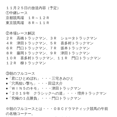
１１月２５日の放送内容（予定）
①中継レース
京都競馬場 １Ｒ～１２Ｒ
東京競馬場 ８Ｒ～１１Ｒ
②本場レース解説
２Ｒ 高橋トラックマン、３Ｒ ショータトラックマン
４Ｒ 津田トラックマン、５Ｒ 喜多村トラックマン
６Ｒ 門口トラックマン、７Ｒ 坂本トラックマン
８Ｒ 藤岡トラックマン、９Ｒ 津田トラックマン
１０Ｒ 喜多村トラックマン、１１Ｒ 門口トラックマン
１２Ｒ 柳トラックマン
③朝のフルコース
●「君にひとめぼれ」・・・三宅きみひと
●「穴馬狙い撃ち」・・・田辺大介
●「ＷＩＮ５のキモ」・・・津田トラックマン
●「２０１９年 クラシックへの道」・・・増井トラックマン
●「究極の１点勝負」・・・門口トラックマン
※朝のフルコースとは・・・ＯＢＣドラマティック競馬の午前
の名物コーナー。