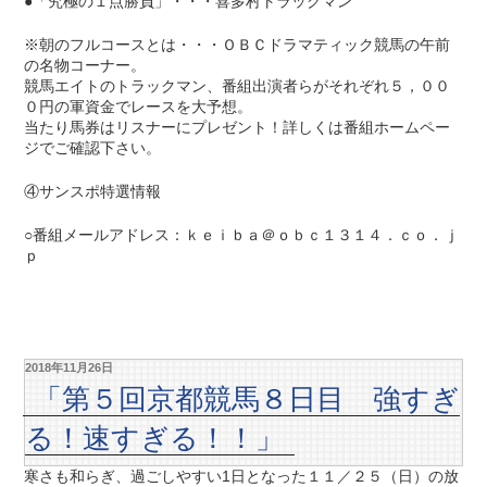
●「究極の１点勝負」・・・喜多村トラックマン
※朝のフルコースとは・・・ＯＢＣドラマティック競馬の午前
の名物コーナー。
競馬エイトのトラックマン、番組出演者らがそれぞれ５，００
０円の軍資金でレースを大予想。
当たり馬券はリスナーにプレゼント！詳しくは番組ホームペー
ジでご確認下さい。
④サンスポ特選情報
○番組メールアドレス：ｋｅｉｂａ＠ｏｂｃ１３１４．ｃｏ．ｊ
ｐ
2018年11月26日
「第５回京都競馬８日目 強すぎ
る！速すぎる！！」
寒さも和らぎ、過ごしやすい1日となった１１／２５（日）の放