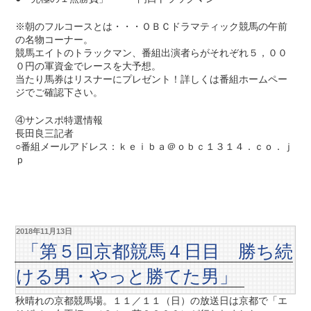
※朝のフルコースとは・・・ＯＢＣドラマティック競馬の午前
の名物コーナー。
競馬エイトのトラックマン、番組出演者らがそれぞれ５，００
０円の軍資金でレースを大予想。
当たり馬券はリスナーにプレゼント！詳しくは番組ホームペー
ジでご確認下さい。
④サンスポ特選情報
長田良三記者
○番組メールアドレス：ｋｅｉｂａ＠ｏｂｃ１３１４．ｃｏ．ｊ
ｐ
2018年11月13日
「第５回京都競馬４日目 勝ち続
ける男・やっと勝てた男」
秋晴れの京都競馬場。１１／１１（日）の放送日は京都で「エ