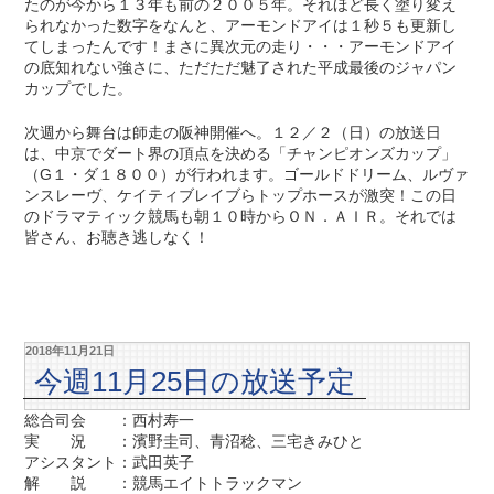
たのが今から１３年も前の２００５年。それほど長く塗り変え
られなかった数字をなんと、アーモンドアイは１秒５も更新し
てしまったんです！まさに異次元の走り・・・アーモンドアイ
の底知れない強さに、ただただ魅了された平成最後のジャパン
カップでした。
次週から舞台は師走の阪神開催へ。１２／２（日）の放送日
は、中京でダート界の頂点を決める「チャンピオンズカップ」
（G１・ダ１８００）が行われます。ゴールドドリーム、ルヴァ
ンスレーヴ、ケイティブレイブらトップホースが激突！この日
のドラマティック競馬も朝１０時からＯＮ．ＡＩＲ。それでは
皆さん、お聴き逃しなく！
2018年11月21日
今週11月25日の放送予定
総合司会 ：西村寿一
実 況 ：濱野圭司、青沼稔、三宅きみひと
アシスタント：武田英子
解 説 ：競馬エイトトラックマン