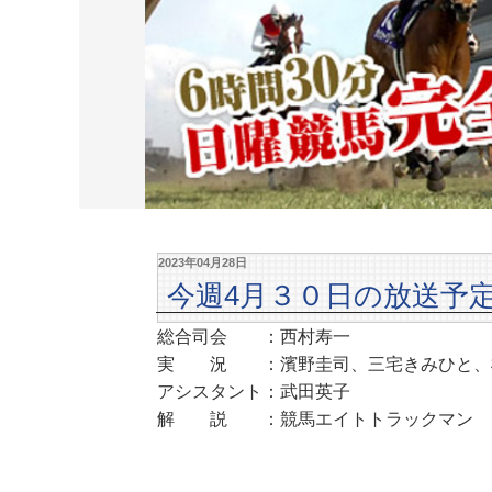
2023年04月28日
今週4月３０日の放送予
総合司会 ：西村寿一
実 況 ：濱野圭司、三宅きみひと、
アシスタント：武田英子
解 説 ：競馬エイトトラックマン