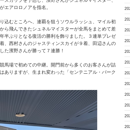
ーズカップを予想し、濱野さんがシュネルマイスター、
がエアロロノアを指名。
20
20
り込むところへ、連覇を狙うソウルラッシュ、マイル初
から飛んできたシュネルマイスターが全馬をまとめて差
20
年半ぶりとなる復活の勝利を飾りました。３連単プレゼ
20
着、西村さんのジャスティンスカイが９着、田辺さんの
した濱野さんが勝って７連勝！
20
20
競馬場で初めての中継。開門前から多くのお客さんが詰
はありますが、生まれ変わった「センテニアル・パーク
20
20
20
20
20
20