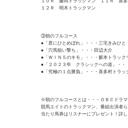
１０Ｒ 藤岡トラックマン １１Ｒ 喜多
１２Ｒ 明木トラックマン
③朝のフルコース
●「君にひとめぼれ」・・・三宅きみひと
●「穴馬狙い撃ち」・・・田辺大介
●「ＷＩＮ５のキモ」・・・籔本トラック
●「２０２３年 クラシックへの道」・・
●「究極の１点勝負」・・・喜多村トラッ
※朝のフルコースとは・・・ＯＢＣドラマ
競馬エイトのトラックマン、番組出演者ら
当たり馬券はリスナーにプレゼント！詳し