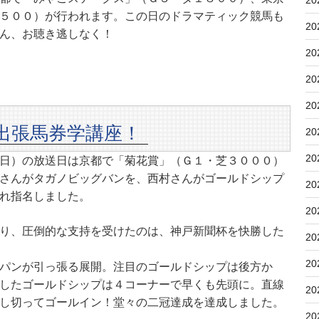
20
５００）が行われます。この日のドラマティック競馬も
20
ん、お聴き逃しなく！
20
20
20
出張馬券学講座！
20
20
日）の放送日は京都で「菊花賞」（Ｇ１・芝３０００）
さんがタガノビッグバンを、西村さんがゴールドシップ
20
れ指名しました。
20
り、圧倒的な支持を受けたのは、神戸新聞杯を快勝した
20
20
パンが引っ張る展開。注目のゴールドシップは後方か
したゴールドシップは４コーナーで早くも先頭に。直線
20
し切ってゴールイン！堂々の二冠達成を達成しました。
20