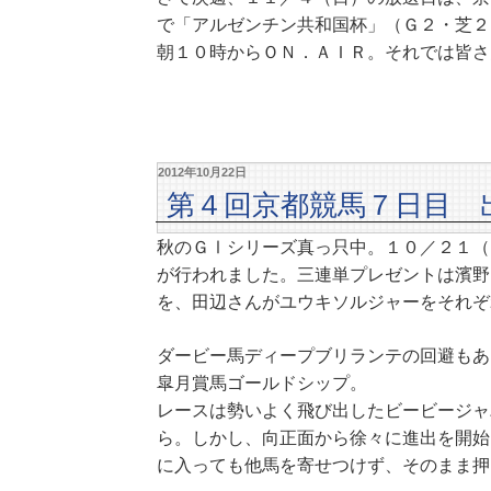
で「アルゼンチン共和国杯」（Ｇ２・芝２
朝１０時からＯＮ．ＡＩＲ。それでは皆さ
2012年10月22日
第４回京都競馬７日目 
秋のＧⅠシリーズ真っ只中。１０／２１（
が行われました。三連単プレゼントは濱野
を、田辺さんがユウキソルジャーをそれぞ
ダービー馬ディープブリランテの回避もあ
皐月賞馬ゴールドシップ。
レースは勢いよく飛び出したビービージャ
ら。しかし、向正面から徐々に進出を開始
に入っても他馬を寄せつけず、そのまま押