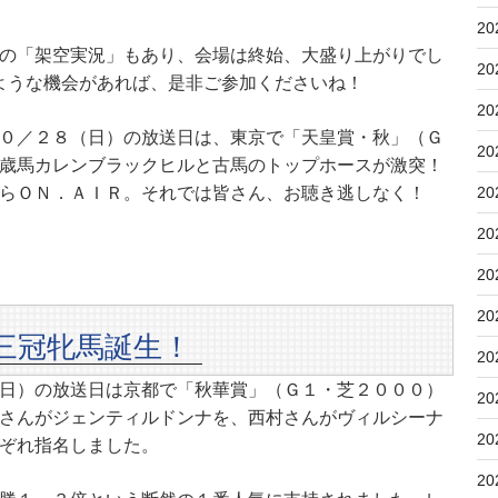
20
の「架空実況」もあり、会場は終始、大盛り上がりでし
20
ような機会があれば、是非ご参加くださいね！
20
０／２８（日）の放送日は、東京で「天皇賞・秋」（Ｇ
20
歳馬カレンブラックヒルと古馬のトップホースが激突！
らＯＮ．ＡＩＲ。それでは皆さん、お聴き逃しなく！
20
20
20
20
三冠牝馬誕生！
20
日）の放送日は京都で「秋華賞」（Ｇ１・芝２０００）
20
さんがジェンティルドンナを、西村さんがヴィルシーナ
20
ぞれ指名しました。
20