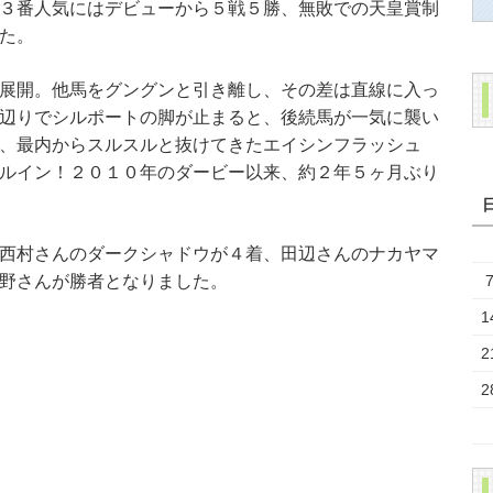
３番人気にはデビューから５戦５勝、無敗での天皇賞制
た。
展開。他馬をグングンと引き離し、その差は直線に入っ
辺りでシルポートの脚が止まると、後続馬が一気に襲い
、最内からスルスルと抜けてきたエイシンフラッシュ
ルイン！２０１０年のダービー以来、約２年５ヶ月ぶり
西村さんのダークシャドウが４着、田辺さんのナカヤマ
野さんが勝者となりました。
1
2
2