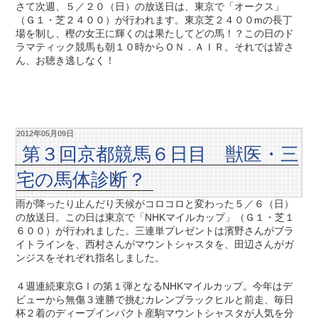
さて次週、５／２０（日）の放送日は、東京で「オークス」
（Ｇ１・芝２４００）が行われます。東京芝２４００mの長丁
場を制し、樫の女王に輝くのは果たしてどの馬！？この日のド
ラマティック競馬も朝１０時からＯＮ．ＡＩＲ。それでは皆さ
ん、お聴き逃しなく！
2012年05月09日
第３回京都競馬６日目 獣医・三
宅の馬体診断？
雨が降ったり止んだり天候がコロコロと変わった５／６（日）
の放送日。この日は東京で「NHKマイルカップ」（Ｇ１・芝１
６００）が行われました。三連単プレゼントは濱野さんがブラ
イトラインを、西村さんがマウントシャスタを、田辺さんがガ
ンジスをそれぞれ指名しました。
４週連続東京GⅠの第１弾となるNHKマイルカップ。今年はデ
ビューから無傷３連勝で挑むカレンブラックヒルと前走、毎日
杯２着のディープインパクト産駒マウントシャスタが人気を分