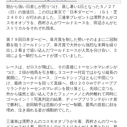
朝から強い日差しが照りつけ、蒸し暑い1日となった５／２７
（日）の放送日。この日は東京で「日本ダービー」（Ｇ１・芝
２４００）が行われました。三連単プレゼントは濱野さんがコ
スモオオゾラを、西村さんがワールドエースを、田辺さんがヒ
ストリカルをそれぞれ指名。
第７９回日本ダービー。皐月賞を制した勢いそのままに二冠制
覇を狙うゴールドシップ、皐月賞で大外から強烈な末脚を繰り
出し２着まで追い込んだワールドエースが人気を分け合い、２
頭による一騎打ちムードが漂っていました。
レースは、ゼロスが飛ばし、その直後にトーセンホマレボシが
つけ、２頭が他馬を引き離し３コーナー付近ではかなり縦長の
展開に。ワールドエース、ゴールドシップはともに中団につ
け、最終コーナーを回って直線へ。残り２００mでディープブ
リランテがトーセンホマレボシを競り落とし、先頭に立つも、
外から猛然と追い込んできたフェノーメノと内外離れて同時に
ゴールイン！！写真判定の結果、ディープブリランテがハナ差
で勝利し、岩田騎手は悲願のダービー制覇。愛馬の首筋に顔を
埋め、泣き崩れる姿が感動的でした。
三連単は濱野さんのコスモオオゾラが６着、西村さんのワール
ドエースが４着、田辺さんのヒストリカルが１８着となり、最