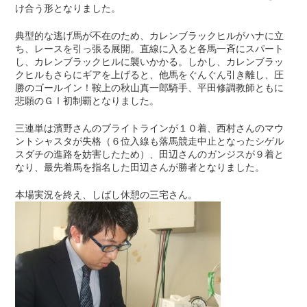
け合う形となりました。
典型的な逃げ馬が不在のため、カレンブラックヒルがハナに立
ち、レースを引っ張る展開。直線に入ると各馬一斉にスパート
し、カレンブラックヒルに襲いかかる。しかし、カレンブラッ
クヒルもさらにギアを上げると、他馬をぐんぐん引き離し、圧
勝のゴールイン！鞍上の秋山真一郎騎手、平田修調教師ともに
悲願のＧⅠ初制覇となりました。
三連単は濱野さんのブライトラインが１０着、西村さんのマウ
ントシャスタが失格（６位入線も落馬競走中止となったシゲル
スダチの進路を妨害したため）、田辺さんのガンジスが９着と
なり、最先着馬を指名した田辺さんが勝者となりました。
本場実況を終え、しばし休憩の三宅さん。