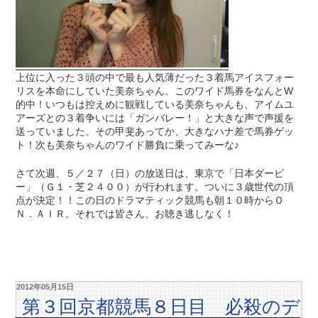
上位に入った３頭の中で最も人気薄だった３着馬アイスフォー
リスを本命にしていた美奈ちゃん。このワイド馬券をなんとW
的中！いつもは控えめに観戦している美奈ちゃんも、アイムユ
アーズとの３着争いには「ガンバレー！」と大きな声で声援を
送っていました。その甲斐あってか、大きなハナ差で馬券ゲッ
ト！次も美奈ちゃんのワイド勝負に乗ってみーな♪
さて次週、５／２７（日）の放送日は、東京で「日本ダービ
ー」（Ｇ１・芝２４００）が行われます。ついに３歳世代の頂
点が決定！！この日のドラマティック競馬も朝１０時からＯ
Ｎ．ＡＩＲ。それでは皆さん、お聴き逃しなく！
2012年05月15日
第３回京都競馬８日目 必殺のデ