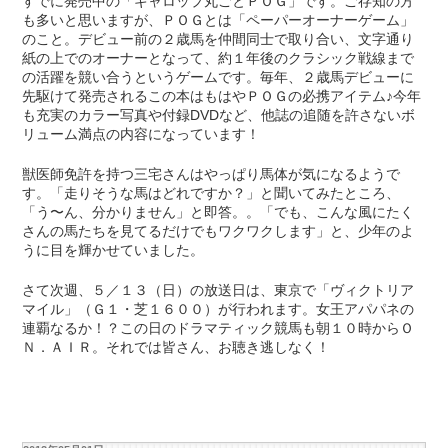
すでに発売中の「ギャロップ丸ごとＰＯＧ」です。ご存知の方
も多いと思いますが、ＰＯＧとは「ペーパーオーナーゲーム」
のこと。デビュー前の２歳馬を仲間同士で取り合い、文字通り
紙の上でのオーナーとなって、約１年後のクラシック戦線まで
の活躍を競い合うというゲームです。毎年、２歳馬デビューに
先駆けて発売されるこの本はもはやＰＯＧの必携アイテム♪今年
も充実のカラー写真や付録DVDなど、他誌の追随を許さないボ
リューム満点の内容になっています！
獣医師免許を持つ三宅さんはやっぱり馬体が気になるようで
す。「走りそうな馬はどれですか？」と聞いてみたところ、
「う〜ん、分かりません」と即答。。「でも、こんな風にたく
さんの馬たちを見てるだけでもワクワクします」と、少年のよ
うに目を輝かせていました。
さて次週、５／１３（日）の放送日は、東京で「ヴィクトリア
マイル」（Ｇ１・芝１６００）が行われます。女王アパパネの
連覇なるか！？この日のドラマティック競馬も朝１０時からＯ
Ｎ．ＡＩＲ。それでは皆さん、お聴き逃しなく！