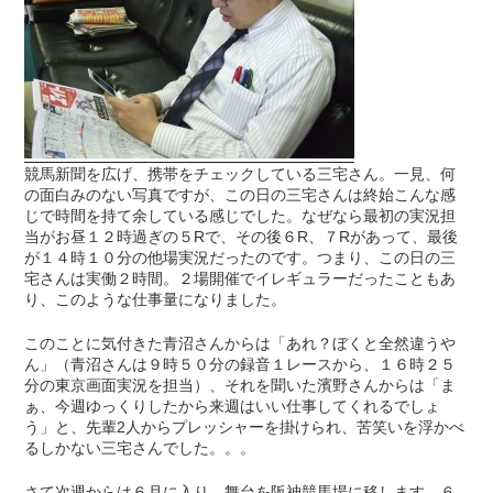
競馬新聞を広げ、携帯をチェックしている三宅さん。一見、何
の面白みのない写真ですが、この日の三宅さんは終始こんな感
じで時間を持て余している感じでした。なぜなら最初の実況担
当がお昼１２時過ぎの５Rで、その後６R、７Rがあって、最後
が１４時１０分の他場実況だったのです。つまり、この日の三
宅さんは実働２時間。２場開催でイレギュラーだったこともあ
り、このような仕事量になりました。
このことに気付きた青沼さんからは「あれ？ぼくと全然違うや
ん」（青沼さんは９時５０分の録音１レースから、１６時２５
分の東京画面実況を担当）、それを聞いた濱野さんからは「ま
ぁ、今週ゆっくりしたから来週はいい仕事してくれるでしょ
う」と、先輩2人からプレッシャーを掛けられ、苦笑いを浮かべ
るしかない三宅さんでした。。。
さて次週からは６月に入り、舞台を阪神競馬場に移します。６