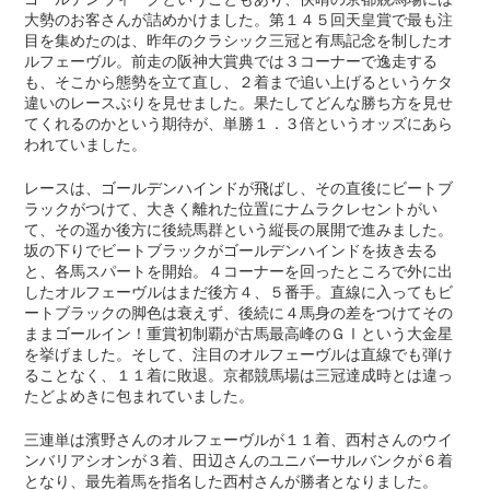
大勢のお客さんが詰めかけました。第１４５回天皇賞で最も注
目を集めたのは、昨年のクラシック三冠と有馬記念を制したオ
ルフェーヴル。前走の阪神大賞典では３コーナーで逸走する
も、そこから態勢を立て直し、２着まで追い上げるというケタ
違いのレースぶりを見せました。果たしてどんな勝ち方を見せ
てくれるのかという期待が、単勝１．３倍というオッズにあら
われていました。
レースは、ゴールデンハインドが飛ばし、その直後にビートブ
ラックがつけて、大きく離れた位置にナムラクレセントがい
て、その遥か後方に後続馬群という縦長の展開で進みました。
坂の下りでビートブラックがゴールデンハインドを抜き去る
と、各馬スパートを開始。４コーナーを回ったところで外に出
したオルフェーヴルはまだ後方４、５番手。直線に入ってもビ
ートブラックの脚色は衰えず、後続に４馬身の差をつけてその
ままゴールイン！重賞初制覇が古馬最高峰のＧⅠという大金星
を挙げました。そして、注目のオルフェーヴルは直線でも弾け
ることなく、１１着に敗退。京都競馬場は三冠達成時とは違っ
たどよめきに包まれていました。
三連単は濱野さんのオルフェーヴルが１１着、西村さんのウイ
ンバリアシオンが３着、田辺さんのユニバーサルバンクが６着
となり、最先着馬を指名した西村さんが勝者となりました。