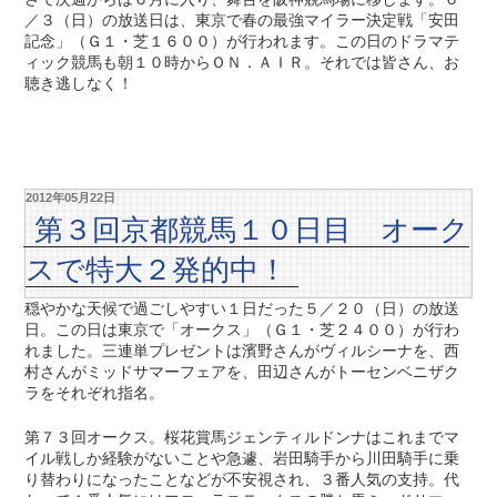
／３（日）の放送日は、東京で春の最強マイラー決定戦「安田
記念」（Ｇ１・芝１６００）が行われます。この日のドラマテ
ィック競馬も朝１０時からＯＮ．ＡＩＲ。それでは皆さん、お
聴き逃しなく！
2012年05月22日
第３回京都競馬１０日目 オーク
スで特大２発的中！
穏やかな天候で過ごしやすい１日だった５／２０（日）の放送
日。この日は東京で「オークス」（Ｇ１・芝２４００）が行わ
れました。三連単プレゼントは濱野さんがヴィルシーナを、西
村さんがミッドサマーフェアを、田辺さんがトーセンベニザク
ラをそれぞれ指名。
第７３回オークス。桜花賞馬ジェンティルドンナはこれまでマ
イル戦しか経験がないことや急遽、岩田騎手から川田騎手に乗
り替わりになったことなどが不安視され、３番人気の支持。代