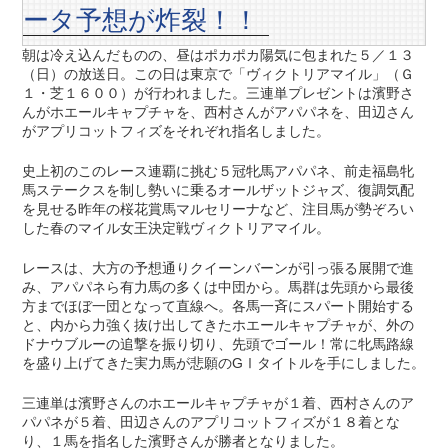
ータ予想が炸裂！！
朝は冷え込んだものの、昼はポカポカ陽気に包まれた５／１３
（日）の放送日。この日は東京で「ヴィクトリアマイル」（Ｇ
１・芝１６００）が行われました。三連単プレゼントは濱野さ
んがホエールキャプチャを、西村さんがアパパネを、田辺さん
がアプリコットフィズをそれぞれ指名しました。
史上初のこのレース連覇に挑む５冠牝馬アパパネ、前走福島牝
馬ステークスを制し勢いに乗るオールザットジャズ、復調気配
を見せる昨年の桜花賞馬マルセリーナなど、注目馬が勢ぞろい
した春のマイル女王決定戦ヴィクトリアマイル。
レースは、大方の予想通りクイーンバーンが引っ張る展開で進
み、アパパネら有力馬の多くは中団から。馬群は先頭から最後
方までほぼ一団となって直線へ。各馬一斉にスパート開始する
と、内から力強く抜け出してきたホエールキャプチャが、外の
ドナウブルーの追撃を振り切り、先頭でゴール！常に牝馬路線
を盛り上げてきた実力馬が悲願のGⅠタイトルを手にしました。
三連単は濱野さんのホエールキャプチャが１着、西村さんのア
パパネが５着、田辺さんのアプリコットフィズが１８着とな
り、１馬を指名した濱野さんが勝者となりました。