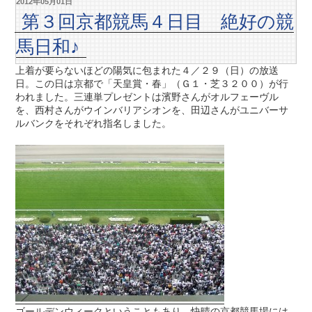
2012年05月01日
第３回京都競馬４日目 絶好の競
馬日和♪
上着が要らないほどの陽気に包まれた４／２９（日）の放送
日。この日は京都で「天皇賞・春」（Ｇ１・芝３２００）が行
われました。三連単プレゼントは濱野さんがオルフェーヴル
を、西村さんがウインバリアシオンを、田辺さんがユニバーサ
ルバンクをそれぞれ指名しました。
ゴールデンウィークということもあり、快晴の京都競馬場には