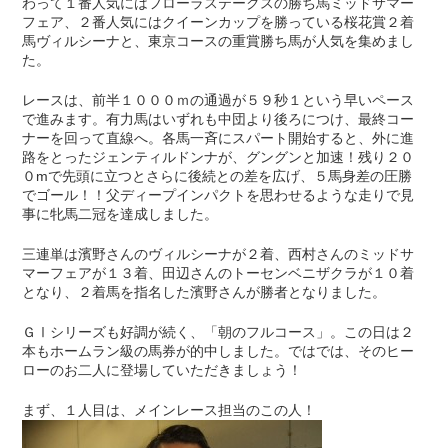
わって１番人気にはフローラステークスの勝ち馬ミッドサマー
フェア、２番人気にはクイーンカップを勝っている桜花賞２着
馬ヴィルシーナと、東京コースの重賞勝ち馬が人気を集めまし
た。
レースは、前半１０００ｍの通過が５９秒１という早いペース
で進みます。有力馬はいずれも中団より後ろにつけ、最終コー
ナーを回って直線へ。各馬一斉にスパート開始すると、外に進
路をとったジェンティルドンナが、グングンと加速！残り２０
０mで先頭に立つとさらに後続との差を広げ、５馬身差の圧勝
でゴール！！父ディープインパクトを思わせるような走りで見
事に牝馬二冠を達成しました。
三連単は濱野さんのヴィルシーナが２着、西村さんのミッドサ
マーフェアが１３着、田辺さんのトーセンベニザクラが１０着
となり、２着馬を指名した濱野さんが勝者となりました。
ＧⅠシリーズも好調が続く、「朝のフルコース」。この日は２
本もホームラン級の馬券が的中しました。ではでは、そのヒー
ローのお二人に登場していただきましょう！
まず、１人目は、メインレース担当のこの人！