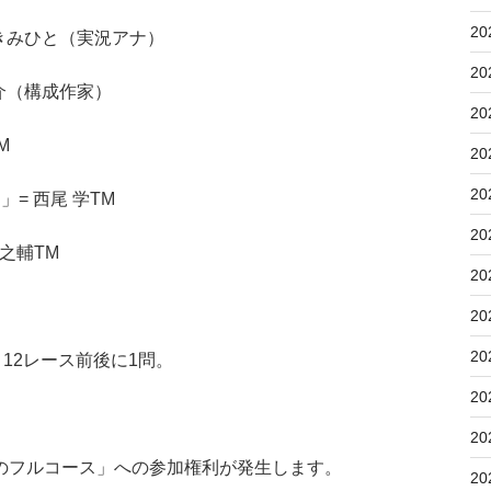
20
三宅きみひと（実況アナ）
20
大介（構成作家）
20
M
20
20
」= 西尾 学TM
20
辰之輔TM
20
20
20
12レース前後に1問。
20
20
のフルコース」への参加権利が発生します。
20