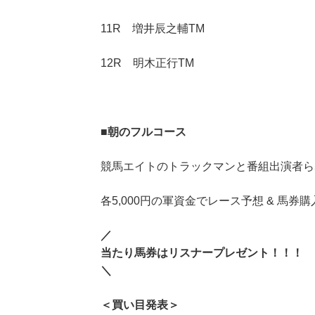
11R 増井辰之輔TM
12R 明木正行TM
■
朝のフルコース
競馬エイトのトラックマンと番組出演者ら
各5,000円の軍資金でレース予想 & 馬券購
／
当たり馬券はリスナープレゼント！！！
＼
＜買い目発表＞