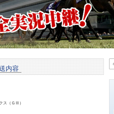
放送内容
テークス（ＧⅢ）