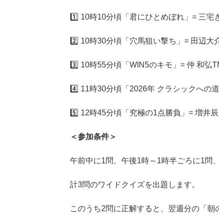
1️⃣ 10時10分頃「君にひとめぼれ」= 
2️⃣ 10時30分頃「穴馬狙い撃ち」= 田辺
3️⃣ 10時55分頃「WIN5のキモ」= 仲 和弘T
4️⃣ 11時30分頃「2026年 クラシックへの道
5️⃣ 12時45分頃「究極の1点勝負」= 増井
＜参加条件＞
午前中に1問、午後1時～1時半ごろに1問、
計3問のワイドクイズを出題します。
このうち2問に正解すると、翌週分の「朝