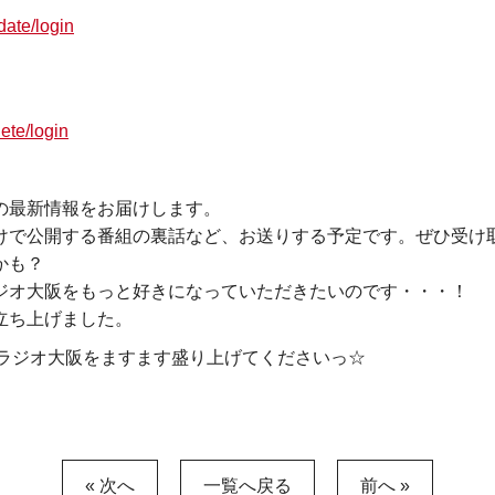
ate/login
ete/login
の最新情報をお届けします。
けで公開する番組の裏話など、お送りする予定です。ぜひ受け
かも？
ジオ大阪をもっと好きになっていただきたいのです・・・！
立ち上げました。
にラジオ大阪をますます盛り上げてくださいっ☆
« 次へ
一覧へ戻る
前へ »