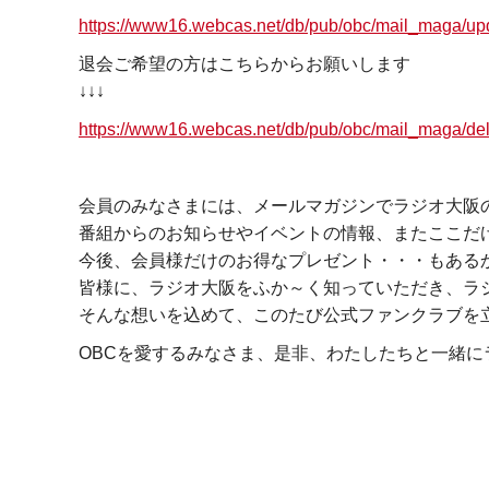
https://www16.webcas.net/db/pub/obc/mail_maga/upd
退会ご希望の方はこちらからお願いします
↓↓↓
https://www16.webcas.net/db/pub/obc/mail_maga/del
会員のみなさまには、メールマガジンでラジオ大阪
番組からのお知らせやイベントの情報、またここだ
今後、会員様だけのお得なプレゼント・・・もある
皆様に、ラジオ大阪をふか～く知っていただき、ラ
そんな想いを込めて、このたび公式ファンクラブを
OBCを愛するみなさま、是非、わたしたちと一緒