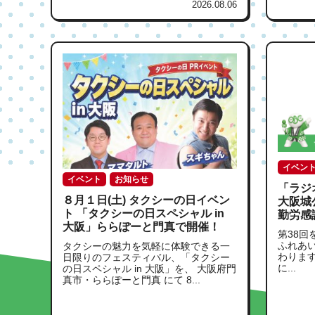
2026.08.06
イベン
イベント
お知らせ
「ラジオ
８月１日(土) タクシーの日イベン
大阪城公
ト 「タクシーの日スペシャル in
勤労感
大阪」ららぽーと門真で開催！
第38回
ふれあ
タクシーの魅力を気軽に体験できる一
わりま
日限りのフェスティバル、「タクシー
に...
の日スペシャル in 大阪」を、 大阪府門
真市・ららぽーと門真 にて 8...