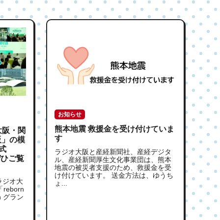
お知らせ
熊本地震 救援金を受け付けていま
大阪・関
す
阪」の模
式
ラジオ大阪と産経新聞社、産経デジタ
ぜひご覧
ル、産経新聞厚生文化事業団は、熊本
地震の被災者支援のため、救援金を受
け付けています。 送金方法は、ゆうち
 ラジオ大
ょ...
eborn
 グラン