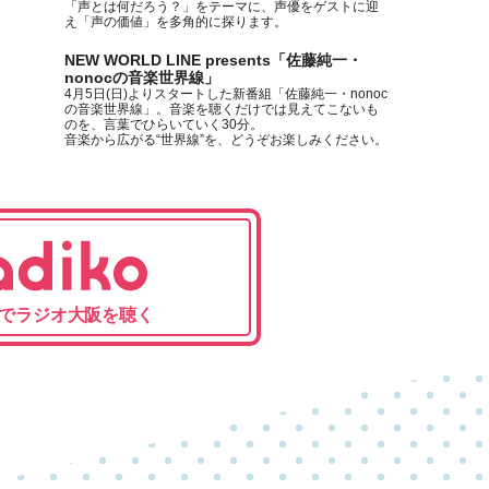
「声とは何だろう？」をテーマに、声優をゲストに迎
え「声の価値」を多角的に探ります。
NEW WORLD LINE presents「佐藤純一・
nonocの音楽世界線」
4月5日(日)よりスタートした新番組「佐藤純一・nonoc
の音楽世界線」。音楽を聴くだけでは見えてこないも
のを、言葉でひらいていく30分。
音楽から広がる“世界線”を、どうぞお楽しみください。
Dailyラジオ大阪
新ポッドキャスト番組『Dailyラジオ大阪』を日英中3
言語での配信をスタート！
日本初*・公式マスコットキャラクター×AIで8時間の生
放送を20分に！
防災ラジオステーション
年3回、防災スペシャルを放送しています。
でラジオ大阪を聴く