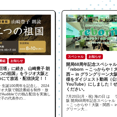
スペシャル
お知らせ
番組
お知らせ
開局68周年記念スペシャル
巨塔」に続き、山崎豊子 朗
「reborn ～こっからや！
つの祖国」をラジオ大阪と
西～ in グラングリーン大
bleにて放送・配信決定！！
様をダイジェスト動画（公
YouTube）にしました！
 生誕100周年を記念し、2024
ください。
ジオ大阪で朗読番組を制作・放
びAudibleでの独占配信を実施し
7月20日(月・祝) 海の日 は
子の代表作の...
阪 開局68周年記念スペシャル「r
～こっからや！大阪・関西～ in
グリーン大...