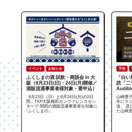
イベント
お知らせ
予告
ふくしまの酒 試飲・商談会 in 大
「白い
阪（8月23日(日)・24日(月)開催／
読「二
酒販流通事業者様対象・要申込）
Audi
8月23日（日）と8月24日(月)の2日
山崎豊子
間、TKP大阪梅田カンファレンスセン
年にラ
ターで 関西の酒販流通事業者を対象に
送、 及
“ふくしまの...
た山崎豊