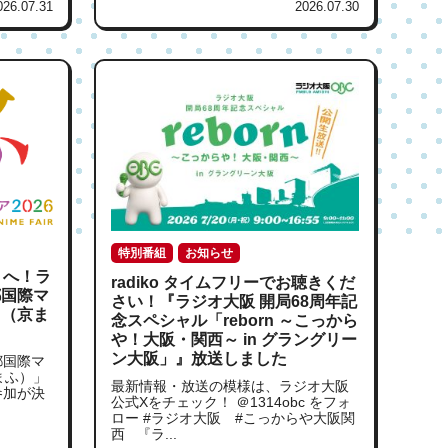
026.07.31
2026.07.30
特別番組
お知らせ
せ へ！ラ
radiko タイムフリーでお聴きくだ
都国際マ
さい！『ラジオ大阪 開局68周年記
」（京ま
念スペシャル「reborn ～こっから
や！大阪・関西～ in グラングリー
ン大阪」』放送しました
都国際マ
まふ）」
最新情報・放送の模様は、ラジオ大阪
参加が決
公式Xをチェック！ ＠1314obc をフォ
ロー #ラジオ大阪 #こっからや大阪関
西 『ラ...