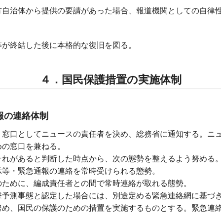
方自治体から提供の要請があった場合、報道機関としての自律
等が終結した後に本格的な復旧を図る。
４．国民保護措置の実施体制
報の連絡体制
、窓口としてニュースの責任者を決め、総務省に通知する。ニ
めの窓口を兼ねる。
それがあると判断した時点から、次の態勢を整えるよう努める
示等・緊急通報の連絡を常時受けられる態勢。
のために、編成責任者との間で常時連絡が取れる態勢。
撃予測事態と認定した場合には、別途定める緊急連絡網に基づ
努め、国民の保護のための措置を実施するものとする。緊急連