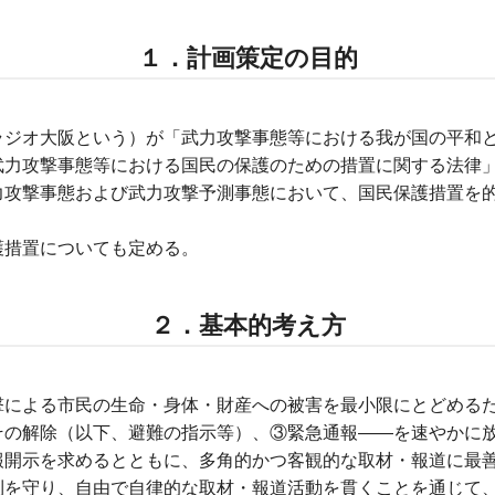
１．計画策定の目的
ラジオ大阪という）が「武力攻撃事態等における我が国の平和
武力攻撃事態等における国民の保護のための措置に関する法律
力攻撃事態および武力攻撃予測事態において、国民保護措置を
護措置についても定める。
２．基本的考え方
撃による市民の生命・身体・財産への被害を最小限にとどめる
その解除（以下、避難の指示等）、③緊急通報——を速やかに
報開示を求めるとともに、多角的かつ客観的な取材・報道に最
利を守り、自由で自律的な取材・報道活動を貫くことを通じて