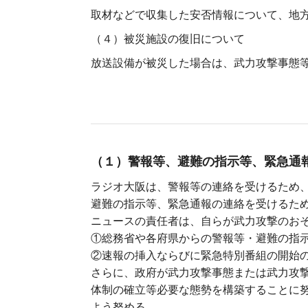
取材などで収集した安否情報について、地
（４）被災施設の復旧について
放送設備が被災した場合は、武力攻撃事態
（１）警報等、避難の指示等、緊急通
ラジオ大阪は、警報等の連絡を受けるため
避難の指示等、緊急通報の連絡を受けるた
ニュースの責任者は、自らが武力攻撃のお
①総務省や各府県からの警報等・避難の指
②速報の挿入ならびに緊急特別番組の開始
さらに、政府が武力攻撃事態または武力攻
体制の確立等必要な態勢を構築することに
よう努める。