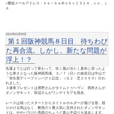
○番組メールアドレス：ｋｅｉｂａ＠ｏｂｃ１３１４．ｃｏ．ｊ
ｐ
2021年03月09日
第１回阪神競馬８日目 待ちわび
た再合流。しかし、新たな問題が
浮上！？
先週までとは打って変わって、吹く風が冷たく真冬に戻ったよ
うな寒さとなった阪神競馬場。３／７（日）の放送日は中山で
「弥生賞ディープインパクト記念」（Ｇ２・芝２０００）行わ
れました。
３連単プレゼントは濱野さんがタイムトゥヘヴン、西村さんが
ダノンザキッド、田辺さんがワンデイモアを指名。
レースは揃ったスタートからタイトルホルダーが逃げる形。競
りかける馬はなく、断然の１番人気に支持されたダノンザキッ
ドは、ややバラけた馬群のちょうど真ん中辺りを追走します。