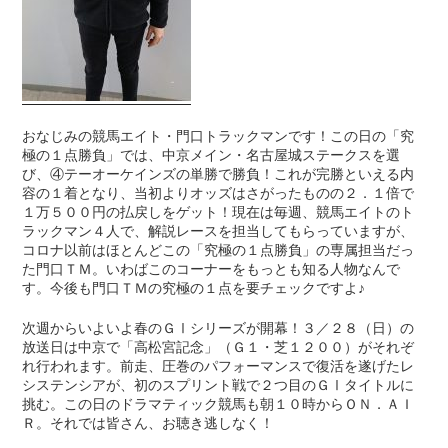
おなじみの競馬エイト・門口トラックマンです！この日の「究
極の１点勝負」では、中京メイン・名古屋城ステークスを選
び、④テーオーケインズの単勝で勝負！これが完勝といえる内
容の１着となり、当初よりオッズはさがったものの２．１倍で
１万５００円の払戻しをゲット！現在は毎週、競馬エイトのト
ラックマン４人で、解説レースを担当してもらっていますが、
コロナ以前はほとんどこの「究極の１点勝負」の専属担当だっ
た門口ＴＭ。いわばこのコーナーをもっとも知る人物なんで
す。今後も門口ＴＭの究極の１点を要チェックですよ♪
次週からいよいよ春のＧⅠシリーズが開幕！３／２８（日）の
放送日は中京で「高松宮記念」（Ｇ１・芝１２００）がそれぞ
れ行われます。前走、圧巻のパフォーマンスで復活を遂げたレ
システンシアが、初のスプリント戦で２つ目のＧⅠタイトルに
挑む。この日のドラマティック競馬も朝１０時からＯＮ．ＡＩ
Ｒ。それでは皆さん、お聴き逃しなく！