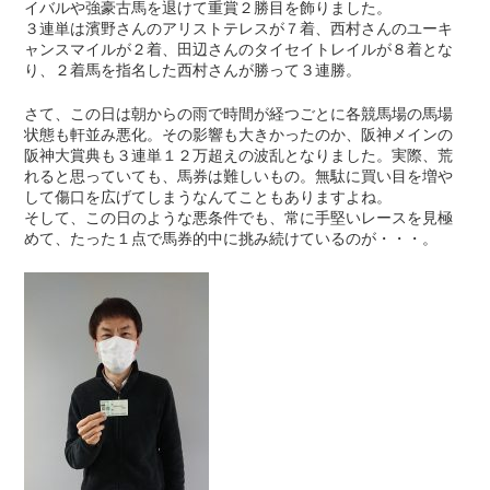
イバルや強豪古馬を退けて重賞２勝目を飾りました。
３連単は濱野さんのアリストテレスが７着、西村さんのユーキ
ャンスマイルが２着、田辺さんのタイセイトレイルが８着とな
り、２着馬を指名した西村さんが勝って３連勝。
さて、この日は朝からの雨で時間が経つごとに各競馬場の馬場
状態も軒並み悪化。その影響も大きかったのか、阪神メインの
阪神大賞典も３連単１２万超えの波乱となりました。実際、荒
れると思っていても、馬券は難しいもの。無駄に買い目を増や
して傷口を広げてしまうなんてこともありますよね。
そして、この日のような悪条件でも、常に手堅いレースを見極
めて、たった１点で馬券的中に挑み続けているのが・・・。