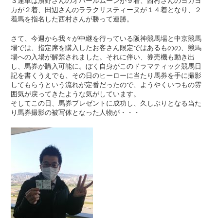
３連単は濱野さんのオパールムーンが９着、西村さんのヨカヨ
カが２着、田辺さんのララクリスティーヌが１４着となり、２
着馬を指名した西村さんが勝って連勝。
さて、今週から我々が中継を行っている阪神競馬場と中京競馬
場では、指定席を購入したお客さん限定ではあるものの、競馬
場への入場が解禁されました。それに伴い、券売機も動き出
し、馬券が購入可能に。ぼく自身がこのドラマティック競馬日
記を書くうえでも、その日のヒーローに当たり馬券を手に撮影
してもらうという流れが定番だったので、ようやくいつもの雰
囲気が戻ってきたような気がしています。
そしてこの日、馬券プレゼントに成功し、久しぶりとなる当た
り馬券撮影の被写体となった人物が・・・