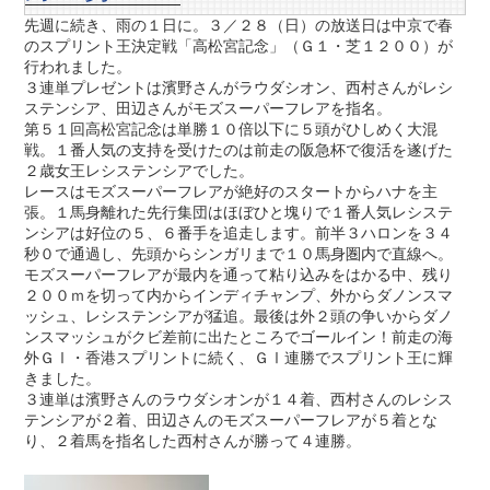
先週に続き、雨の１日に。３／２８（日）の放送日は中京で春
のスプリント王決定戦「高松宮記念」（Ｇ１・芝１２００）が
行われました。
３連単プレゼントは濱野さんがラウダシオン、西村さんがレシ
ステンシア、田辺さんがモズスーパーフレアを指名。
第５１回高松宮記念は単勝１０倍以下に５頭がひしめく大混
戦。１番人気の支持を受けたのは前走の阪急杯で復活を遂げた
２歳女王レシステンシアでした。
レースはモズスーパーフレアが絶好のスタートからハナを主
張。１馬身離れた先行集団はほぼひと塊りで１番人気レシステ
ンシアは好位の５、６番手を追走します。前半３ハロンを３４
秒０で通過し、先頭からシンガリまで１０馬身圏内で直線へ。
モズスーパーフレアが最内を通って粘り込みをはかる中、残り
２００ｍを切って内からインディチャンプ、外からダノンスマ
ッシュ、レシステンシアが猛追。最後は外２頭の争いからダノ
ンスマッシュがクビ差前に出たところでゴールイン！前走の海
外ＧⅠ・香港スプリントに続く、ＧⅠ連勝でスプリント王に輝
きました。
３連単は濱野さんのラウダシオンが１４着、西村さんのレシス
テンシアが２着、田辺さんのモズスーパーフレアが５着とな
り、２着馬を指名した西村さんが勝って４連勝。