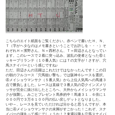
こちらのエイト紙面をご覧ください。赤ペンで書いたＨ、Ｎ、
Ｔ（字がヘタなのはメモ書きということでお許しを・・・）そ
れぞれＨ＝濱野さん、Ｎ＝西村さん、Ｔ＝田辺さんとなってい
ます。このレースで２着に突っ込み、波乱の使者となった⑥ミ
ッキーブリランテ（１０番人気）にはＴの文字が！さすが、穴
馬スナイパーという感じですね♪
ただ、田辺さんの活躍はこれだけではなかったんです！この日
の朝のフルコース「穴馬狙い撃ち」では阪神６レースを選択。
④メイショウマンサク（５番人気）から上位人気馬への馬連３
点で勝負しました。レースは直線で３番人気の②クインズメリ
ッサが完全に抜け出したところへ、大外からメイショウマンサ
クが強襲し、みごとプレゼント馬券的中！馬連３１．６倍に１
０００円で３万６１００円の払い戻しゲットとなりました。
いや～、レースを見ていただければ分かると思うんですが、本
当に④メイショウマンサクの末脚がすごかった！これぞ、スナ
イパーの弾丸って感じでしょうか！？来週以降も穴馬スナイパ