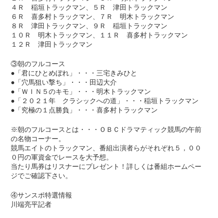
４Ｒ 稲垣トラックマン、５Ｒ 津田トラックマン
６Ｒ 喜多村トラックマン、７Ｒ 明木トラックマン
８Ｒ 津田トラックマン、９Ｒ 稲垣トラックマン
１０Ｒ 明木トラックマン、１１Ｒ 喜多村トラックマン
１２Ｒ 津田トラックマン
③朝のフルコース
●「君にひとめぼれ」・・・三宅きみひと
●「穴馬狙い撃ち」・・・田辺大介
●「ＷＩＮ５のキモ」・・・明木トラックマン
●「２０２１年 クラシックへの道」・・・稲垣トラックマン
●「究極の１点勝負」・・・喜多村トラックマン
※朝のフルコースとは・・・ＯＢＣドラマティック競馬の午前
の名物コーナー。
競馬エイトのトラックマン、番組出演者らがそれぞれ５，００
０円の軍資金でレースを大予想。
当たり馬券はリスナーにプレゼント！詳しくは番組ホームペー
ジでご確認下さい。
④サンスポ特選情報
川端亮平記者