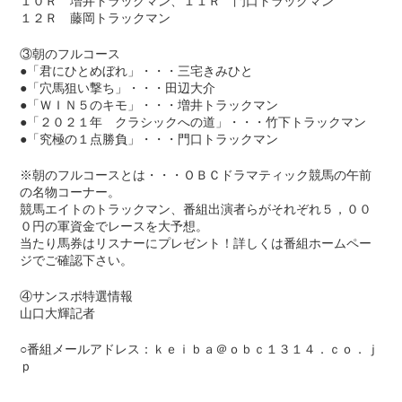
１０Ｒ 増井トラックマン、１１Ｒ 門口トラックマン
１２Ｒ 藤岡トラックマン
③朝のフルコース
●「君にひとめぼれ」・・・三宅きみひと
●「穴馬狙い撃ち」・・・田辺大介
●「ＷＩＮ５のキモ」・・・増井トラックマン
●「２０２１年 クラシックへの道」・・・竹下トラックマン
●「究極の１点勝負」・・・門口トラックマン
※朝のフルコースとは・・・ＯＢＣドラマティック競馬の午前
の名物コーナー。
競馬エイトのトラックマン、番組出演者らがそれぞれ５，００
０円の軍資金でレースを大予想。
当たり馬券はリスナーにプレゼント！詳しくは番組ホームペー
ジでご確認下さい。
④サンスポ特選情報
山口大輝記者
○番組メールアドレス：ｋｅｉｂａ＠ｏｂｃ１３１４．ｃｏ．ｊ
ｐ