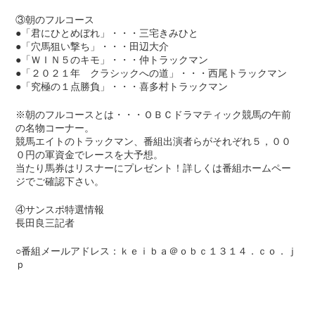
③朝のフルコース
●「君にひとめぼれ」・・・三宅きみひと
●「穴馬狙い撃ち」・・・田辺大介
●「ＷＩＮ５のキモ」・・・仲トラックマン
●「２０２１年 クラシックへの道」・・・西尾トラックマン
●「究極の１点勝負」・・・喜多村トラックマン
※朝のフルコースとは・・・ＯＢＣドラマティック競馬の午前
の名物コーナー。
競馬エイトのトラックマン、番組出演者らがそれぞれ５，００
０円の軍資金でレースを大予想。
当たり馬券はリスナーにプレゼント！詳しくは番組ホームペー
ジでご確認下さい。
④サンスポ特選情報
長田良三記者
○番組メールアドレス：ｋｅｉｂａ＠ｏｂｃ１３１４．ｃｏ．ｊ
ｐ