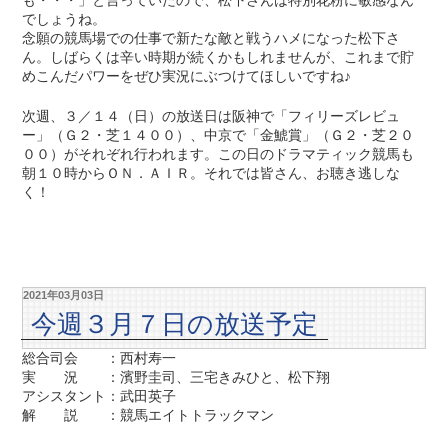
でしょうね。
念願の競馬場での仕事で新たな敵と戦うハメになった松下さ
ん。しばらくは辛い時期が続くかもしれませんが、これまで貯
めこんだパワーをぜひ実況にぶつけてほしいですね♪
次週、３／１４（日）の放送日は阪神で「フィリーズレビュ
ー」（Ｇ２・芝１４００）、中京で「金鯱賞」（Ｇ２・芝２０
００）がそれぞれ行われます。この日のドラマティック競馬も
朝１０時からＯＮ．ＡＩＲ。それでは皆さん、お聴き逃しな
く！
2021年03月03日
今週３月７日の放送予定
総合司会 ：西村寿一
実 況 ：濱野圭司、三宅きみひと、松下翔
アシスタント：武田英子
解 説 ：競馬エイトトラックマン