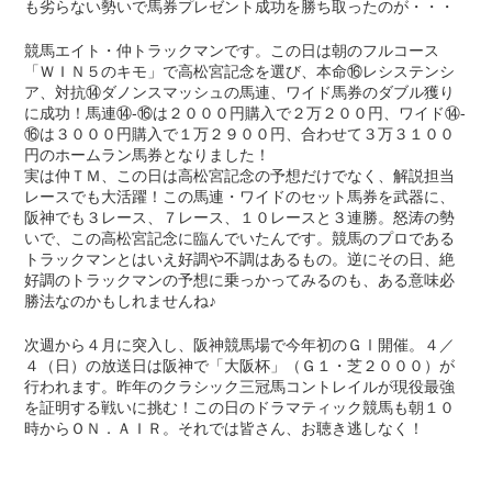
も劣らない勢いで馬券プレゼント成功を勝ち取ったのが・・・
競馬エイト・仲トラックマンです。この日は朝のフルコース
「ＷＩＮ５のキモ」で高松宮記念を選び、本命⑯レシステンシ
ア、対抗⑭ダノンスマッシュの馬連、ワイド馬券のダブル獲り
に成功！馬連⑭-⑯は２０００円購入で２万２００円、ワイド⑭-
⑯は３０００円購入で１万２９００円、合わせて３万３１００
円のホームラン馬券となりました！
実は仲ＴＭ、この日は高松宮記念の予想だけでなく、解説担当
レースでも大活躍！この馬連・ワイドのセット馬券を武器に、
阪神でも３レース、７レース、１０レースと３連勝。怒涛の勢
いで、この高松宮記念に臨んでいたんです。競馬のプロである
トラックマンとはいえ好調や不調はあるもの。逆にその日、絶
好調のトラックマンの予想に乗っかってみるのも、ある意味必
勝法なのかもしれませんね♪
次週から４月に突入し、阪神競馬場で今年初のＧⅠ開催。４／
４（日）の放送日は阪神で「大阪杯」（Ｇ１・芝２０００）が
行われます。昨年のクラシック三冠馬コントレイルが現役最強
を証明する戦いに挑む！この日のドラマティック競馬も朝１０
時からＯＮ．ＡＩＲ。それでは皆さん、お聴き逃しなく！