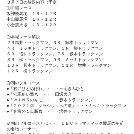
３月７日の放送内容（予定）
①中継レース
阪神競馬場 １Ｒ～１２Ｒ
中山競馬場 １Ｒ～１２Ｒ
小倉競馬場 １Ｒ～１２Ｒ
②本場レース解説
２Ｒ増井トラックマン、３Ｒ 籔本トラックマン
４Ｒ ミッキトラックマン、５Ｒ 柳トラックマン
６Ｒ 増井トラックマン、７Ｒ 籔本トラックマン
８Ｒ 柳トラックマン、９Ｒ ミッキトラックマン
１０Ｒ 籔本トラックマン、１１Ｒ 増井トラックマン
１２Ｒ 柳トラックマン
③朝のフルコース
●「君にひとめぼれ」・・・三宅きみひと
●「穴馬狙い撃ち」・・・田辺大介
●「ＷＩＮ５のキモ」・・・籔本トラックマン
●「２０２１年 クラシックへの道」・・・ミッキトラックマン
●「究極の１点勝負」・・・増井トラックマン
※朝のフルコースとは・・・ＯＢＣドラマティック競馬の午前
の名物コーナー。