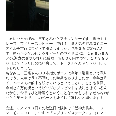
「君にひとめぼれ」三宅きみひとアナウンサーです！阪神１１
レース「フィリーズレビュー」では１１番人気の穴馬⑬ミニー
アイルを本命にワイドで勝負しました。見事３着に突っ込ん
で、勝ったシゲルピンクルビーとのワイド⑤-⑬、２着ヨカヨカ
との⑧-⑬のダブル獲りに成功！各５００円ずつで、１万９８０
０円と９７５０円の払い戻しで、トータル２万９５５０円ゲッ
トとなりました。
ちなみに、三宅さんの３本指のポーズは今年３勝目という意味
だそう。去年は長く不調だった時期もありましたが、今年は月
イチペースでの的中を続けているということに。しかも前回、
今回と３万前後というビッグなプレゼントを成功させているん
だから、今年はひと味違うということなのかもしれませんね♪ぜ
ひとも年末まで、このペースを維持してほしいと思います！
次週、３／２１（日）の放送日は阪神で「阪神大賞典」（Ｇ
２・芝３０００）、中山で「スプリングステークス」（Ｇ２・