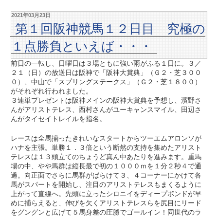
2021年03月23日
第１回阪神競馬１２日目 究極の
１点勝負といえば・・・
前日の一転し、日曜日は３場ともに強い雨がふる１日に。３／
２１（日）の放送日は阪神で「阪神大賞典」（Ｇ２・芝３００
０）、中山で「スプリングステークス」（Ｇ２・芝１８００）
がそれぞれ行われました。
３連単プレゼントは阪神メインの阪神大賞典を予想し、濱野さ
んがアリストテレス、西村さんがユーキャンスマイル、田辺さ
んがタイセイトレイルを指名。
レースは全馬揃ったきれいなスタートからツーエムアロンソが
ハナを主張。単勝１．３倍という断然の支持を集めたアリスト
テレスは１３頭立てのちょうど真ん中あたりを進みます。重馬
場の中、やや馬群は縦長最で初の１０００ｍを１分２秒４で通
過。向正面でさらに馬群がばらけて３、４コーナーにかけて各
馬がスパートを開始し、注目のアリストテレスもまくるように
上がって直線へ。先頭に立ったシロニイをディープボンドが早
めに捕らえると、伸びを欠くアリストテレスらを尻目にリード
をグングンと広げて５馬身差の圧勝でゴールイン！同世代のラ