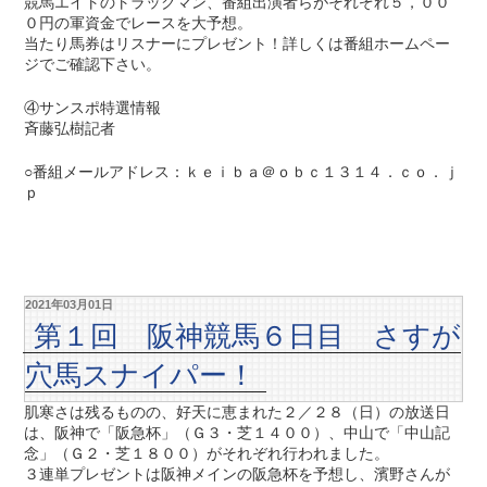
競馬エイトのトラックマン、番組出演者らがそれぞれ５，００
０円の軍資金でレースを大予想。
当たり馬券はリスナーにプレゼント！詳しくは番組ホームペー
ジでご確認下さい。
④サンスポ特選情報
斉藤弘樹記者
○番組メールアドレス：ｋｅｉｂａ＠ｏｂｃ１３１４．ｃｏ．ｊ
ｐ
2021年03月01日
第１回 阪神競馬６日目 さすが
穴馬スナイパー！
肌寒さは残るものの、好天に恵まれた２／２８（日）の放送日
は、阪神で「阪急杯」（Ｇ３・芝１４００）、中山で「中山記
念」（Ｇ２・芝１８００）がそれぞれ行われました。
３連単プレゼントは阪神メインの阪急杯を予想し、濱野さんが