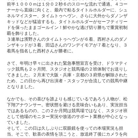
前半１０００ｍは１分０２秒６のスローな流れで通過。４コー
ナーから直線に向くと、最内で粘るタイトルホルダーに、シュ
ネルマイスター、タイムトゥヘヴン、さらに大外からダノンザ
キッドなどが猛追するも、タイトルホルダーがセーフティリー
ドを保ったままゴールイン！鮮やかな逃げ切り勝ちで重賞初制
覇を飾りました。
３連単は濱野さんのタイムトゥヘヴンが６着、西村さんのダノ
ンザキッドが３着、田辺さんのワンデイモアが７着となり、３
着馬を指名した西村さんが勝者に。
さて、年明け早々に出された緊急事態宣言を受け、ドラマティ
ック競馬も２ヶ月間、スタジオと競馬場の２班体制でお送りし
てきました。２月末で大阪・兵庫・京都の３府県が解除された
ため、この日から再び出演者・スタッフが合流しての競馬中継
となりました。
なかでも、その喜びを誰よりも感じているであろう人物が、松
下翔アナウンサー。密状態を避ける意味合いもあり、実況担当
ではあるものの、この２か月間は競馬場ではなく、スタジオ班
として他場のモニター実況や放送のサポート業務が中心となっ
ていました。
そして、この日は久しぶりに双眼鏡を使っての本場実況も担
当。そこで、歓喜の表情を頂こうと、放送終了後にカメラを向