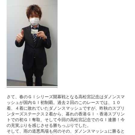
さて、春のＧⅠシリーズ開幕戦となる高松宮記念はダノンスマ
ッシュが国内ＧⅠ初制覇。過去２回のこのレースでは、１０
着、４着に敗れていたダノンスマッシュですが、昨秋のスプリ
ンターズステークス２着から、暮れの香港ＧⅠ・香港スプリン
トでの初ＧⅠ奪取、そして今回の高松宮記念でのＧⅠ連勝！今
の充実ぶりを感じさせる勝ちっぷりでした。
そして、雨の道悪馬場も何のその、ダノンスマッシュに勝ると