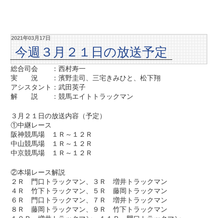
2021年03月17日
今週３月２１日の放送予定
総合司会 ：西村寿一
実 況 ：濱野圭司、三宅きみひと、松下翔
アシスタント：武田英子
解 説 ：競馬エイトトラックマン
３月２１日の放送内容（予定）
①中継レース
阪神競馬場 １Ｒ～１２Ｒ
中山競馬場 １Ｒ～１２Ｒ
中京競馬場 １Ｒ～１２Ｒ
②本場レース解説
２Ｒ 門口トラックマン、３Ｒ 増井トラックマン
４Ｒ 竹下トラックマン、５Ｒ 藤岡トラックマン
６Ｒ 門口トラックマン、７Ｒ 増井トラックマン
８Ｒ 藤岡トラックマン、９Ｒ 竹下トラックマン