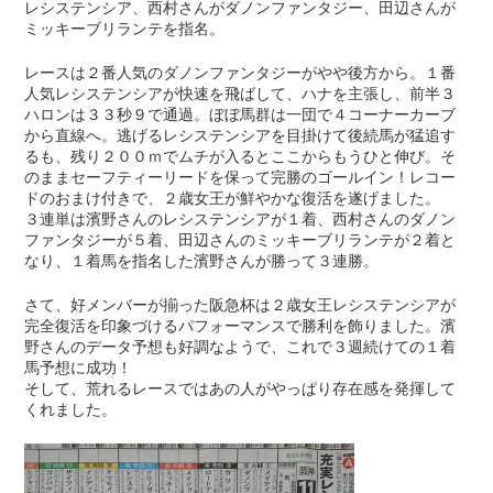
レシステンシア、西村さんがダノンファンタジー、田辺さんが
ミッキーブリランテを指名。
レースは２番人気のダノンファンタジーがやや後方から。１番
人気レシステンシアが快速を飛ばして、ハナを主張し、前半３
ハロンは３３秒９で通過。ぼぼ馬群は一団で４コーナーカーブ
から直線へ。逃げるレシステンシアを目掛けて後続馬が猛追す
るも、残り２００ｍでムチが入るとここからもうひと伸び。そ
のままセーフティーリードを保って完勝のゴールイン！レコー
ドのおまけ付きで、２歳女王が鮮やかな復活を遂げました。
３連単は濱野さんのレシステンシアが１着、西村さんのダノン
ファンタジーが５着、田辺さんのミッキーブリランテが２着と
なり、１着馬を指名した濱野さんが勝って３連勝。
さて、好メンバーが揃った阪急杯は２歳女王レシステンシアが
完全復活を印象づけるパフォーマンスで勝利を飾りました。濱
野さんのデータ予想も好調なようで、これで３週続けての１着
馬予想に成功！
そして、荒れるレースではあの人がやっぱり存在感を発揮して
くれました。