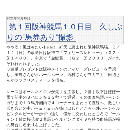
2021年03月15日
第１回阪神競馬１０日目 久しぶ
りの‟馬券あり”撮影
やや吹く風は冷たいものの、好天に恵まれた阪神競馬場。３／
１４（日）の放送日は阪神で「フィリーズレビュー」（Ｇ２・
芝１４００）、中京で「金鯱賞」（Ｇ２・芝２０００）がそれ
ぞれ行われました。
３連単プレゼントは阪神メインのフィリーズレビューを予想
し、濱野さんがオパールムーン、西村さんがヨカヨカ、田辺さ
んがララクリスティーヌを指名。
レースはポールネイロンが先手を主張し、２番手以下はほぼ一
団で前半の３ハロンを３３秒７で通過。そのまま先頭からシン
ガリまで１０馬身圏内で４コーナーをまわって直線へ。激しい
叩き合いの中からヨカヨカが抜け出したところへ外からシゲル
ピンクルビーが一歩ずつ迫り、僅かに交わしたところでゴール
イン！姉に桜花賞２着馬シゲルピンクダイヤを持つ血統馬が桜
の舞台に名乗りを上げました。