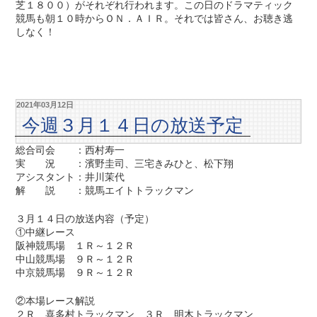
芝１８００）がそれぞれ行われます。この日のドラマティック
競馬も朝１０時からＯＮ．ＡＩＲ。それでは皆さん、お聴き逃
しなく！
2021年03月12日
今週３月１４日の放送予定
総合司会 ：西村寿一
実 況 ：濱野圭司、三宅きみひと、松下翔
アシスタント：井川茉代
解 説 ：競馬エイトトラックマン
３月１４日の放送内容（予定）
①中継レース
阪神競馬場 １Ｒ～１２Ｒ
中山競馬場 ９Ｒ～１２Ｒ
中京競馬場 ９Ｒ～１２Ｒ
②本場レース解説
２Ｒ 喜多村トラックマン ３Ｒ 明木トラックマン