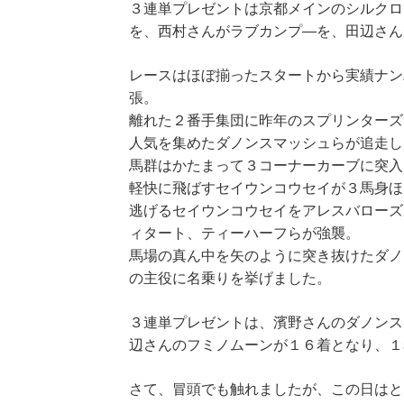
３連単プレゼントは京都メインのシルクロ
を、西村さんがラブカンプ―を、田辺さん
レースはほぼ揃ったスタートから実績ナン
張。
離れた２番手集団に昨年のスプリンターズ
人気を集めたダノンスマッシュらが追走し
馬群はかたまって３コーナーカーブに突入
軽快に飛ばすセイウンコウセイが３馬身ほ
逃げるセイウンコウセイをアレスバローズ
ィタート、ティーハーフらが強襲。
馬場の真ん中を矢のように突き抜けたダノ
の主役に名乗りを挙げました。
３連単プレゼントは、濱野さんのダノンス
辺さんのフミノムーンが１６着となり、１
さて、冒頭でも触れましたが、この日はと