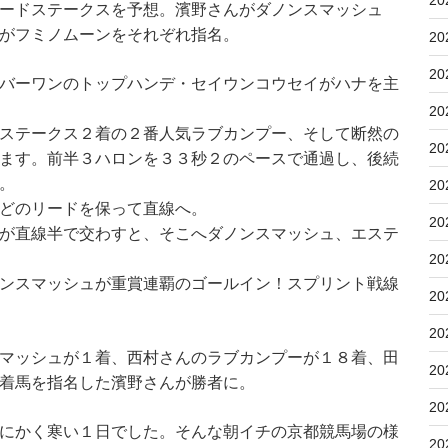
20
ードステークスを予想。濱野さんがダノンスマッシュ
がフミノムーンをそれぞれ指名。
20
20
バーワンのトップハンデ・セイウンコウセイがハナを主
20
ステークス２着の２番人気ラブカンプー、そして断然の
20
ます。前半３ハロンを３３秒２のペースで通過し、後続
。
20
どのリードを保って直線へ。
20
が直線半で交わすと、そこへダノンスマッシュ、エステ
20
ンスマッシュが重賞連覇のゴールイン！スプリント戦線
20
20
マッシュが１着、西村さんのラブカンプーが１８着、田
20
着馬を指名した濱野さんが勝者に。
20
にかく寒い１日でした。そんな朝イチの京都競馬場の様
20