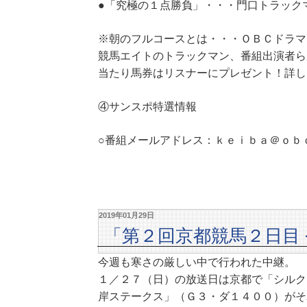
●「究極の１点勝負」・・・門口トラック
※朝のフルコースとは・・・ＯＢＣドラマ
競馬エイトのトラックマン、番組出演者ら
当たり馬券はリスナーにプレゼント！詳し
④サンスポ特選情報
○番組メールアドレス：ｋｅｉｂａ＠ｏｂ
2019年01月29日
「第２回京都競馬２日目
今週も寒さの厳しい中で行われた中継。
１／２７（日）の放送日は京都で「シルク
岸ステークス」（Ｇ３・ダ１４００）がそ