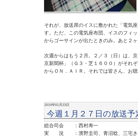
それが、放送席のイスに敷かれた「電気座
す。ただ、この電気座布団、イスのフィッ
からゴーサインが出たときのみ。あと２ヶ
次週からはもう２月。２／３（日）は、京
京新聞杯」（Ｇ３・芝１６００）がそれぞ
からＯＮ．ＡＩＲ。それでは皆さん、お聴
2019年01月23日
今週１月２７日の放送予
総合司会 ：西村寿一
実 況 ：濱野圭司、青沼稔、三宅き