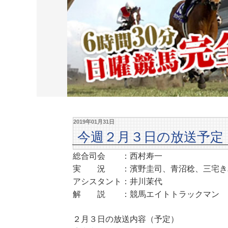
2019年01月31日
今週２月３日の放送予定
総合司会 ：西村寿一
実 況 ：濱野圭司、青沼稔、三宅き
アシスタント：井川茉代
解 説 ：競馬エイトトラックマン
２月３日の放送内容（予定）