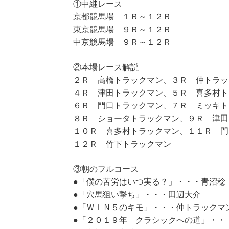
①中継レース
京都競馬場 １Ｒ～１２Ｒ
東京競馬場 ９Ｒ～１２Ｒ
中京競馬場 ９Ｒ～１２Ｒ
②本場レース解説
２Ｒ 高橋トラックマン、３Ｒ 仲トラッ
４Ｒ 津田トラックマン、５Ｒ 喜多村ト
６Ｒ 門口トラックマン、７Ｒ ミッキト
８Ｒ ショータトラックマン、９Ｒ 津田
１０Ｒ 喜多村トラックマン、１１Ｒ 門
１２Ｒ 竹下トラックマン
③朝のフルコース
●「僕の苦労はいつ実る？」・・・青沼稔
●「穴馬狙い撃ち」・・・田辺大介
●「ＷＩＮ５のキモ」・・・仲トラックマ
●「２０１９年 クラシックへの道」・・