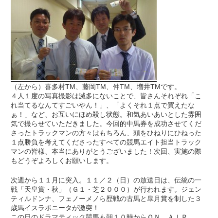
（左から）喜多村TM、藤岡TM、仲TM、増井TMです。
４人１度の写真撮影は滅多にないことで、皆さんそれぞれ「こ
れ当てるなんてすごいやん！」、「よくそれ１点で買えたな
ぁ！」など、お互いにほめ殺し状態。和気あいあいとした雰囲
気で撮らせていただきました。今回的中馬券を成功させてくだ
さったトラックマンの方々はもちろん、頭をひねりにひねった
１点勝負を考えてくださったすべての競馬エイト担当トラック
マンの皆様、本当にありがとうございました！次回、実施の際
もどうぞよろしくお願いします。
次週から１１月に突入。１１／２（日）の放送日は、伝統の一
戦「天皇賞・秋」（Ｇ１・芝２０００）が行われます。ジェン
ティルドンナ、フェノーメノら歴戦の古馬と皐月賞を制した３
歳馬イスラボニータが激突！
この日のドラマティック競馬も朝１０時からＯＮ．ＡＩＲ。