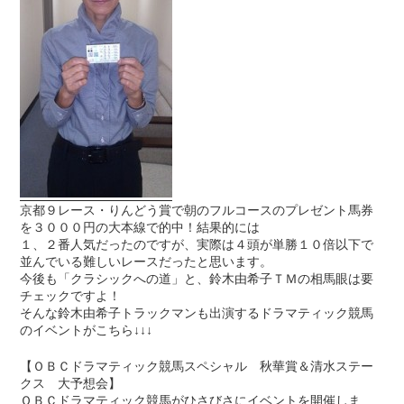
京都９レース・りんどう賞で朝のフルコースのプレゼント馬券
を３０００円の大本線で的中！結果的には
１、２番人気だったのですが、実際は４頭が単勝１０倍以下で
並んでいる難しいレースだったと思います。
今後も「クラシックへの道」と、鈴木由希子ＴＭの相馬眼は要
チェックですよ！
そんな鈴木由希子トラックマンも出演するドラマティック競馬
のイベントがこちら↓↓↓
【ＯＢＣドラマティック競馬スペシャル 秋華賞＆清水ステー
クス 大予想会】
ＯＢＣドラマティック競馬がひさびさにイベントを開催しま