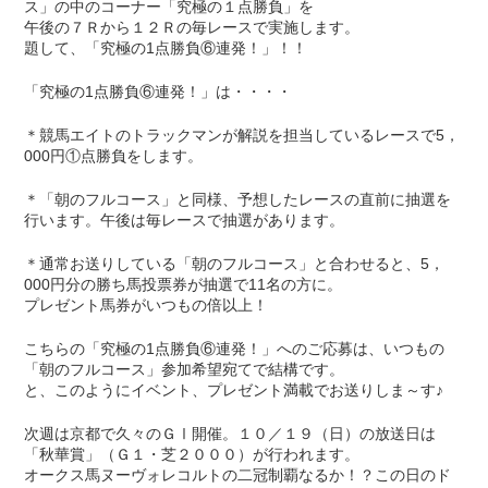
ス」の中のコーナー「究極の１点勝負」を
午後の７Ｒから１２Ｒの毎レースで実施します。
題して、「究極の1点勝負⑥連発！」！！
「究極の1点勝負⑥連発！」は・・・・
＊競馬エイトのトラックマンが解説を担当しているレースで5，
000円①点勝負をします。
＊「朝のフルコース」と同様、予想したレースの直前に抽選を
行います。午後は毎レースで抽選があります。
＊通常お送りしている「朝のフルコース」と合わせると、5，
000円分の勝ち馬投票券が抽選で11名の方に。
プレゼント馬券がいつもの倍以上！
こちらの「究極の1点勝負⑥連発！」へのご応募は、いつもの
「朝のフルコース」参加希望宛てで結構です。
と、このようにイベント、プレゼント満載でお送りしま～す♪
次週は京都で久々のＧⅠ開催。１０／１９（日）の放送日は
「秋華賞」（Ｇ１・芝２０００）が行われます。
オークス馬ヌーヴォレコルトの二冠制覇なるか！？この日のド