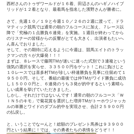
西村さんのトゥザワールドが１６着、田辺さんのハギノハイブ
リッドが１２着となり、最着馬を指名した濱野さんが勝者に。
さて、先週１０／１９と今週１０／２６の２週に渡って、ドラ
マティック競馬では通常の朝のフルコースに加え、７レース以
降で「究極の１点勝負６連発」を実施。１週目が終わってから
のリスナーの皆様からの反響がとても大きく、出演者もたいへ
ん喜んでおりました。
そして、その期待に応えるように今週は、競馬エイトのトラッ
クマンの方々が大爆発！！！
まずは、８レースで藤岡TMが迷いに迷った式別で３連複という
強気の選択を実らせ、３３５００円をゲット！これに負けじと
１０レースでは喜多村TMが珍しい枠連勝負を見事に仕留めて１
９５００円。そして、番組の最後では仲TMがワイド勝負に成功
し１５０００円と、６連発のうち３発が的中するという素晴ら
しい成果を挙げていただきました。
しかし、それだけではないんです！通常の朝のフルコース「Ｗ
ＩＮ５のキモ」で菊花賞を選択した増井TMがトーホウジャッカ
ルの単勝とワイドのダブル的中を実現させ、合計２５９００円
の払戻し。
と、いうことでなーんと！総額のプレゼント馬券は９３９００
円という結果に！では、その勇者たちの表情をどうぞ！！