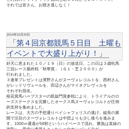
それでは皆さん、お聴き逃しなく！
2014年10月20日
「第４回京都競馬５日目 土曜も
イベントで大盛り上がり！」
好天に恵まれた１０／１９（日）の放送日。この日は３歳牝馬
三冠レース最終戦「秋華賞」（Ｇ１・芝２０００）が
行われました。
３連単プレゼントは濱野さんがヌーヴォレコルトを、西村さん
がレッドリヴェールを、田辺さんがマイネグレヴィルを
それぞれ指名。
桜花賞馬ハープスターの凱旋門賞参戦により、トライアルのロ
ーズステークスを完勝したオークス馬ヌーヴォレコルトが圧倒
的支持を集めました。
レースは、大方の予想通りペイシャフェリスの逃げ。縦長の展
開で注目のヌーヴォレコルトは中団よりも少し後ろを進みま
す。1000ｍ通過が58秒というハイペースで流れ、勝負は直線の
攻防へ。最内に進路をとったショウナンパンドラが