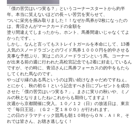
「僕の苦労はいつ実る？」というコーナースタートから約半
年。本当に笑えないほどの長～い苦労を実らせて、
ついに栄光を掴み取りました！！なぜか馬券が2枚になったの
は、青沼さんがマークカードの金額を
塗り間違えてしまったから。ホント、馬番間違いじゃなくてよ
かったです。。
しかし、なんと言ってもストレイトガールを本命にして、13番
人気のスノードラゴンとのワイド馬券１０００円を的中させる
見事な予想ぶり。実はこのスノードラゴンという馬。コーナー
が出来る前の週に行われた高松宮記念でも2着に好走しているん
ですが、その時に、青沼さんに馬券フォーカスの的中をもたら
してくれた馬なのです。
やっぱり縁のある馬というのは買い続けなきゃだめですねぇ。
とにかく、秋の初ＧⅠという記念すべき日にプレゼントを成功
させた「僕の苦労はいつ実る？」。まさに実りの秋いや、ミノ
ルの秋となりましたね♪これからも期待してますよ！
次週から京都開催に突入。１０／１２（日）の放送日は、東京
で「毎日王冠」（Ｇ２・芝１８００）が行われます。
この日のドラマティック競馬も朝１０時からＯＮ．ＡＩＲ。そ
れでは皆さん、お聴き逃しなく！