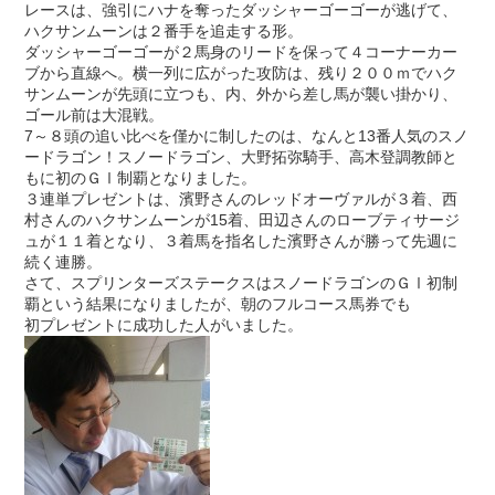
レースは、強引にハナを奪ったダッシャーゴーゴーが逃げて、
ハクサンムーンは２番手を追走する形。
ダッシャーゴーゴーが２馬身のリードを保って４コーナーカー
ブから直線へ。横一列に広がった攻防は、残り２００ｍでハク
サンムーンが先頭に立つも、内、外から差し馬が襲い掛かり、
ゴール前は大混戦。
7～８頭の追い比べを僅かに制したのは、なんと13番人気のスノ
ードラゴン！スノードラゴン、大野拓弥騎手、高木登調教師と
もに初のＧⅠ制覇となりました。
３連単プレゼントは、濱野さんのレッドオーヴァルが３着、西
村さんのハクサンムーンが15着、田辺さんのローブティサージ
ュが１１着となり、３着馬を指名した濱野さんが勝って先週に
続く連勝。
さて、スプリンターズステークスはスノードラゴンのＧⅠ初制
覇という結果になりましたが、朝のフルコース馬券でも
初プレゼントに成功した人がいました。