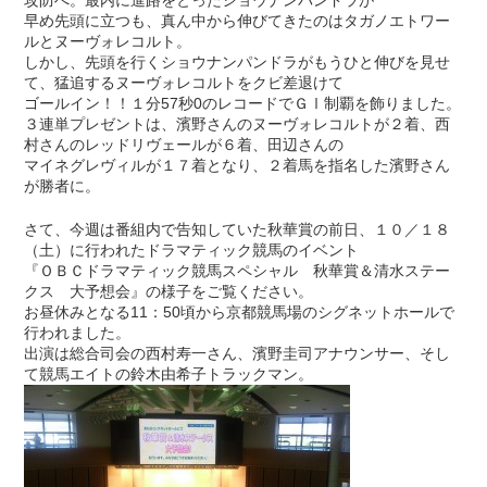
早め先頭に立つも、真ん中から伸びてきたのはタガノエトワー
ルとヌーヴォレコルト。
しかし、先頭を行くショウナンパンドラがもうひと伸びを見せ
て、猛追するヌーヴォレコルトをクビ差退けて
ゴールイン！！１分57秒0のレコードでＧⅠ制覇を飾りました。
３連単プレゼントは、濱野さんのヌーヴォレコルトが２着、西
村さんのレッドリヴェールが６着、田辺さんの
マイネグレヴィルが１７着となり、２着馬を指名した濱野さん
が勝者に。
さて、今週は番組内で告知していた秋華賞の前日、１０／１８
（土）に行われたドラマティック競馬のイベント
『ＯＢＣドラマティック競馬スペシャル 秋華賞＆清水ステー
クス 大予想会』の様子をご覧ください。
お昼休みとなる11：50頃から京都競馬場のシグネットホールで
行われました。
出演は総合司会の西村寿一さん、濱野圭司アナウンサー、そし
て競馬エイトの鈴木由希子トラックマン。