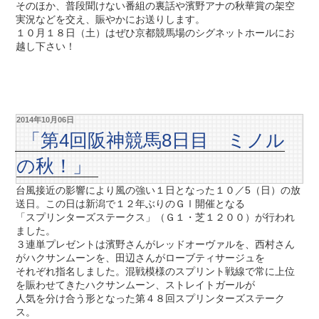
そのほか、普段聞けない番組の裏話や濱野アナの秋華賞の架空
実況などを交え、賑やかにお送りします。
１０月１８日（土）はぜひ京都競馬場のシグネットホールにお
越し下さい！
2014年10月06日
「第4回阪神競馬8日目 ミノル
の秋！」
台風接近の影響により風の強い１日となった１０／5（日）の放
送日。この日は新潟で１２年ぶりのＧⅠ開催となる
「スプリンターズステークス」（Ｇ１・芝１２００）が行われ
ました。
３連単プレゼントは濱野さんがレッドオーヴァルを、西村さん
がハクサンムーンを、田辺さんがローブティサージュを
それぞれ指名しました。混戦模様のスプリント戦線で常に上位
を賑わせてきたハクサンムーン、ストレイトガールが
人気を分け合う形となった第４８回スプリンターズステーク
ス。