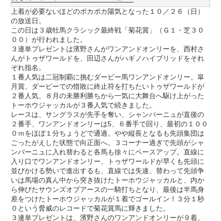
上着が必要ないほどのポカポカ陽気となった１０／２６（日）
の放送日。
この日は３歳牡馬クラシック最終戦「菊花賞」（Ｇ１・芝３０
００）が行われました。
３連単プレゼントは濱野さんがワンアンドオンリーを、西村さ
んがトゥザワールドを、田辺さんがハギノハイブリッドをそれ
ぞれ指名。
１番人気は二冠制覇に挑むダービー馬ワンアンドオンリー。皐
月賞、ダービーでの惜敗に終止符を打ちたいトゥザワールドが
２番人気、８月の未勝利勝ちから一気に大舞台へ駆け上がった
トーホウジャッカルが３番人気で続きました。
レースは、サングラスが先手を奪い、シャンパーニュが直後の
２番手、ワンアンドオンリーは5、６番手で回り、最初の１００
０ｍをほぼ１分ちょうどで通過。やや縦長となるも先頭集団は
ごったがえした状態で向正面へ。３コーナー過ぎで先頭がシャ
ンパーニュに入れ替わると各馬も徐々にペースアップ。直線に
入り口でワンアンドオンリー、トゥザワールドが早くも先頭に
並びかける勢いで進出するも、直線では失速、替わって先頭争
いは馬場の真ん中から突き抜けたトーホウジャッカルと、内か
ら伸びたサウンズオブアースの一騎打ちとなり、最後は半馬身
差をつけたトーホウジャッカルが１着でゴールイン！３分１秒
０という脅威のレコードで菊花賞馬に輝きました。
３連単プレゼントは、濱野さんのワンアンドオンリーが９着、