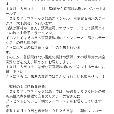
す！
１０月１８日（土） 11：50頃から京都競馬場のシグネットホ
ールで、
『ＯＢＣドラマティック競馬スペシャル 秋華賞＆清水ステー
クス 大予想会』を行います。
出演は西村寿一さん、濱野圭司アナウンサー、そして競馬エイ
トの鈴木由希子トラックマン。
イベントではその日の京都競馬場のメインレース「清水ステー
クス」の勝ち馬予想、
さらには翌日の秋華賞（ＧⅠ）の予想も行いま
す。
そのほか、普段聞けない番組の裏話や濱野アナの秋華賞の架空
実況などを交え、賑やかにお送りします。
１０月１８日（土）はぜひ京都競馬場のシグネットホールにお
越し下さい！
さらにさらに、来週の放送ではこんなうれしいお知らせも！！
【究極の１点勝負６連発】
「ＯＢＣドラマティック競馬」では、毎週５，０００円分の勝
ち馬投票券を抽選で⑤名のリスナーの皆さんに
プレゼントしている「朝のフルコース」をお送りしています
が、
来週１０月１９日と再来週１０月２６日は、「朝のフルコー