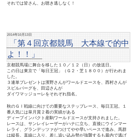
それでは皆さん、お聴き逃しなく！
2014年10月13日
「第４回京都競馬 大本線で的中
よ！！」
京都競馬場に舞台を移した１０／１２（日）の放送日。
この日は東京で「毎日王冠」（Ｇ２・芝１８００）が行われま
した。
３連単プレゼントは濱野さんがワールドエースを、西村さんが
スピルバーグを、田辺さんが
ダイワマッジョーレをそれぞれ指名。
秋のＧⅠ戦線に向けての重要なステップレース、毎日王冠。１
番人気には皐月賞２着の実績がある
ディープインパクト産駒ワールドエースが支持されました。
レースは、サンレイレーザーがハナに立ち、直後にウインマー
レライ、グランデッツァがつけてやや早いペースで進み、馬群
は縦長。直線に入り、差し追い込み勢が強襲するも最内で逃げ