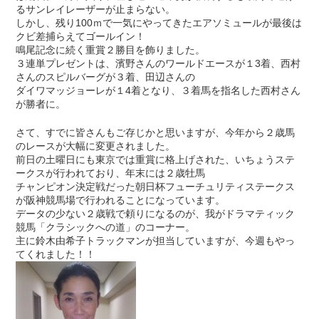
るサンレイレーザーが止まらない。
しかし、残り100ｍで一気にやってきたエアソミュールが最後は
クビ差捕らえてゴールイン！
鳴尾記念に続く重賞２勝目を飾りました。
３連単プレゼントは、濱野さんのワールドエースが１3着、西村
さんのスピルバーグが３着、田辺さんの
ダイワマッジョーレが１4着となり、３着馬を指名した西村さん
が勝者に。
さて、すでに皆さんもご存じかと思いますが、今年から２歳馬
のレースが大幅に変更されました。
前日の土曜日にも東京では重賞に格上げされた、いちょうステ
ークスが行われており、年末には２歳牡馬
チャンピオン決定戦だった朝日杯フューチュリティステークス
が阪神競馬場で行われることになっています。
データの少ない２歳戦で頼りになるのが、我がドラマティック
競馬「クラシックへの道」のコーナー。
主に鈴木由希子トラックマンが担当していますが、今週もやっ
てくれました！！