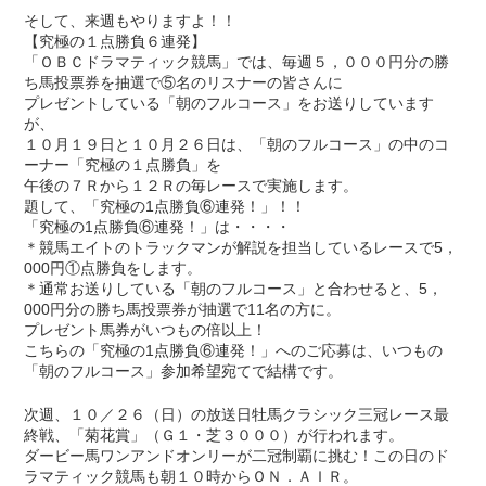
そして、来週もやりますよ！！
【究極の１点勝負６連発】
「ＯＢＣドラマティック競馬」では、毎週５，０００円分の勝
ち馬投票券を抽選で⑤名のリスナーの皆さんに
プレゼントしている「朝のフルコース」をお送りしています
が、
１０月１９日と１０月２６日は、「朝のフルコース」の中のコ
ーナー「究極の１点勝負」を
午後の７Ｒから１２Ｒの毎レースで実施します。
題して、「究極の1点勝負⑥連発！」！！
「究極の1点勝負⑥連発！」は・・・・
＊競馬エイトのトラックマンが解説を担当しているレースで5，
000円①点勝負をします。
＊通常お送りしている「朝のフルコース」と合わせると、5，
000円分の勝ち馬投票券が抽選で11名の方に。
プレゼント馬券がいつもの倍以上！
こちらの「究極の1点勝負⑥連発！」へのご応募は、いつもの
「朝のフルコース」参加希望宛てで結構です。
次週、１０／２６（日）の放送日牡馬クラシック三冠レース最
終戦、「菊花賞」（Ｇ１・芝３０００）が行われます。
ダービー馬ワンアンドオンリーが二冠制覇に挑む！この日のド
ラマティック競馬も朝１０時からＯＮ．ＡＩＲ。