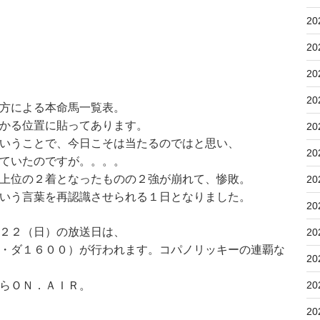
20
20
20
20
方による本命馬一覧表。
かる位置に貼ってあります。
20
いうことで、今日こそは当たるのではと思い、
20
ていたのですが。。。。
上位の２着となったものの２強が崩れて、惨敗。
20
いう言葉を再認識させられる１日となりました。
20
２２（日）の放送日は、
20
・ダ１６００）が行われます。コパノリッキーの連覇な
20
らＯＮ．ＡＩＲ。
20
20