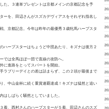
20
した。３連単プレゼントは京都メインの京都記念を予
20
ターを、田辺さんがスズカデヴィアスをそれぞれ指名し
20
20
戦、京都記念。今年は昨年の最優秀３歳牝馬ハープスタ
20
20
のハープスターはちょうど中団あたり、キズナは後方２
20
ーでは全馬ほぼ一団で直線の攻防へ。
20
外に進路をとってスパートを開始。
手ラブリーデイとの差は詰まらず、この２頭が最後まで
20
20
り、中山金杯に続く重賞連覇達成！キズナは猛然と追い
20
内はしばらく騒然としていました。
20
３着、西村さんのハープスターが５着、田辺さんのスズ
20