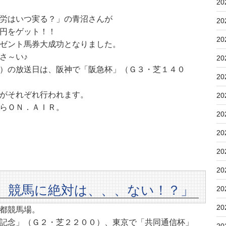
20
労はいつ実る？」の青沼さんが
20
円をゲット！！
20
ゼント馬券大成功となりました。
さ～い♪
20
）の放送日は、阪神で「阪急杯」（Ｇ３・芝１４０
20
がそれぞれ行われます。
20
らＯＮ．ＡＩＲ。
20
20
20
20
 競馬に絶対は、、、ない！？」
20
20
都競馬場。
記念」（Ｇ２・芝２２００）、東京で「共同通信杯」