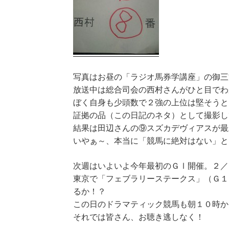
写真はお昼の「ラジオ馬券学講座」の御三
放送中は総合司会の西村さんがひと目でわ
ぼく自身も少頭数で２強の上位は堅そうと
証拠の品（この日記のネタ）として撮影し
結果は田辺さんの⑨スズカデヴィアスが最
いやぁ～、本当に「競馬に絶対はない」と
次週はいよいよ今年最初のＧⅠ開催。２／
東京で「フェブラリーステークス」（Ｇ１
るか！？
この日のドラマティック競馬も朝１０時か
それでは皆さん、お聴き逃しなく！