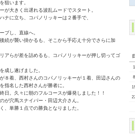
を狙います。
ーが大きく出遅れる波乱ムードでスタート。
ハナに立ち、コパノリッキーは２番手で、
ーブし、直線へ。
後続が襲い掛かるも、そこから手応え十分でさらに加
リアらが差を詰めるも、コパノリッキーが押し切ってゴ
を成し遂げました。
が８着、西村さんのコパノリッキーが１着、田辺さんの
を指名した西村さんが勝者に。
1
終日。久々に朝のフルコースが爆発しました！！
2
のが穴馬スナイパー・田辺大介さん。
く、単勝１点での勝負となりました。