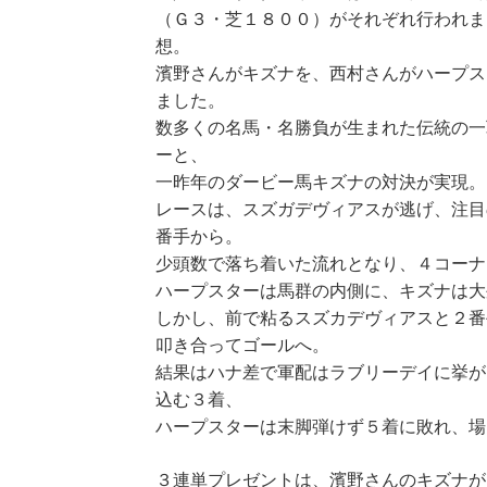
（Ｇ３・芝１８００）がそれぞれ行われま
想。
濱野さんがキズナを、西村さんがハープス
ました。
数多くの名馬・名勝負が生まれた伝統の一
ーと、
一昨年のダービー馬キズナの対決が実現。
レースは、スズガデヴィアスが逃げ、注目
番手から。
少頭数で落ち着いた流れとなり、４コーナ
ハープスターは馬群の内側に、キズナは大
しかし、前で粘るスズカデヴィアスと２番
叩き合ってゴールへ。
結果はハナ差で軍配はラブリーデイに挙が
込む３着、
ハープスターは末脚弾けず５着に敗れ、場
３連単プレゼントは、濱野さんのキズナが