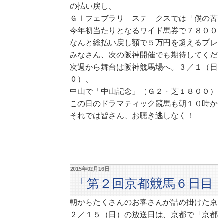
の払い戻し、
ＧⅠフェブラリーステークスでは「僕の苦
今年初当たりとなるワイド馬券で７８００
なんと総払い戻し額で５万円を超えるプレ
みなさん、次の阪神開催でも期待してくだ
次週から舞台は阪神競馬場へ。３／１（日
０）、
中山で「中山記念」（Ｇ２・芝１８００）
この日のドラマティック競馬も朝１０時か
それでは皆さん、お聴き逃しなく！
2015年02月16日
「第２回京都競馬６日目
朝からたくさんのお客さんが詰め掛けた京
２／１５（日）の放送日は、京都で「京都