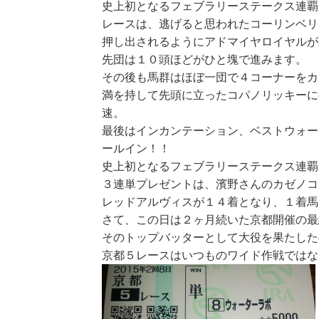
史上初となるフェブラリーステークス連覇
レースは、逃げると思われたコーリンベリ
押し出されるようにアドマイヤロイヤルが
先団は１０頭ほどがひと塊で進みます。
その後も馬群はほぼ一団で４コーナーをカ
満を持して先頭に立ったコパノリッキーに
速。
最後はインカンテーション、ベストウォー
ールイン！！
史上初となるフェブラリーステークス連覇
３連単プレゼントは、濱野さんのカゼノコ
レッドアルヴィスが１４着となり、１着馬
さて、この日は２ヶ月続いた京都開催の最
そのトップバッターとして大役を果たした
京都５レースはいつものワイド作戦ではな