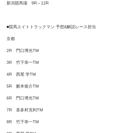
新潟競馬場 9R～12R
■競馬エイトトラックマン 予想&解説レース担当
京都
2R 門口博光TM
3R 竹下幸一TM
4R 西尾 学TM
5R 籔本俊介TM
6R 門口博光TM
7R 喜多村克利TM
8R 竹下幸一TM