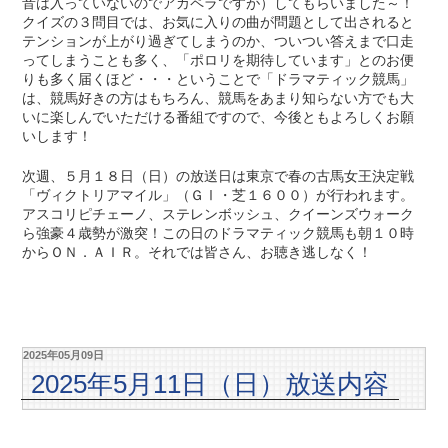
音は入っていないのでアカペラですが）してもらいました～！
クイズの３問目では、お気に入りの曲が問題として出されると
テンションが上がり過ぎてしまうのか、ついつい答えまで口走
ってしまうことも多く、「ポロリを期待しています」とのお便
りも多く届くほど・・・ということで「ドラマティック競馬」
は、競馬好きの方はもちろん、競馬をあまり知らない方でも大
いに楽しんでいただける番組ですので、今後ともよろしくお願
いします！
次週、５月１８日（日）の放送日は東京で春の古馬女王決定戦
「ヴィクトリアマイル」（ＧⅠ・芝１６００）が行われます。
アスコリピチェーノ、ステレンボッシュ、クイーンズウォーク
ら強豪４歳勢が激突！この日のドラマティック競馬も朝１０時
からＯＮ．ＡＩＲ。それでは皆さん、お聴き逃しなく！
2025年05月09日
2025年5月11日（日）放送内容