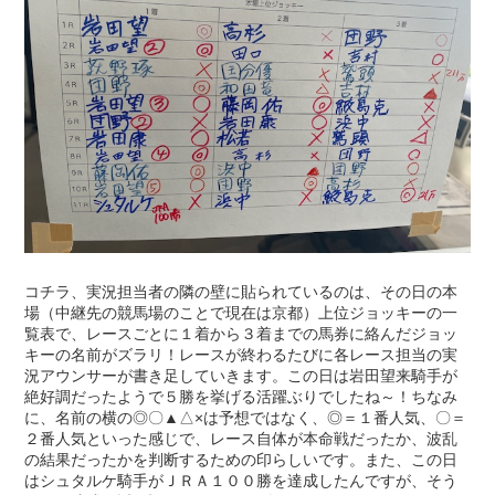
コチラ、実況担当者の隣の壁に貼られているのは、その日の本
場（中継先の競馬場のことで現在は京都）上位ジョッキーの一
覧表で、レースごとに１着から３着までの馬券に絡んだジョッ
キーの名前がズラリ！レースが終わるたびに各レース担当の実
況アウンサーが書き足していきます。この日は岩田望来騎手が
絶好調だったようで５勝を挙げる活躍ぶりでしたね～！ちなみ
に、名前の横の◎〇▲△×は予想ではなく、◎＝１番人気、〇＝
２番人気といった感じで、レース自体が本命戦だったか、波乱
の結果だったかを判断するための印らしいです。また、この日
はシュタルケ騎手がＪＲＡ１００勝を達成したんですが、そう