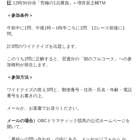
5️⃣ 12時30分頃「究極の1点勝負」= 増井辰之輔TM
＜参加条件＞
午前中に1問、午後1時～1時半ごろに1問、12レース前後に1
問。
計3問のワイドクイズを出題します。
このうち2問に正解すると、翌週分の「朝のフルコース」への参
加権利が発生します。
＜参加方法＞
ワイドクイズの答え3問と、郵便番号・住所・氏名・年齢・電話
番号をお書きの上、
メールか、お葉書でお送りください。
メールの場合）
OBCドラマティック競馬の公式ホームページを
開いて、
「番組への問い合わせ」の中にある、
メッセージフォーム
か