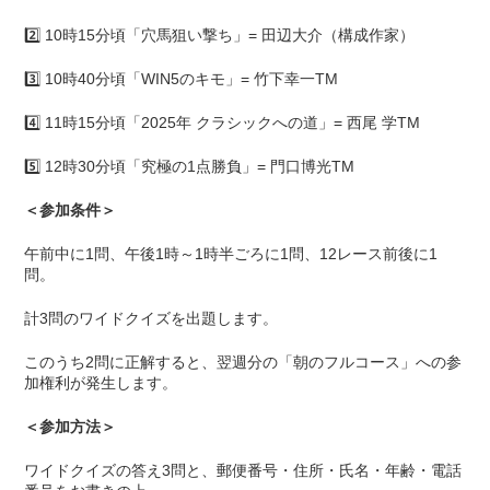
2️⃣ 10時15分頃「穴馬狙い撃ち」= 田辺大介（構成作家）
3️⃣ 10時40分頃「WIN5のキモ」= 竹下幸一TM
4️⃣ 11時15分頃「2025年 クラシックへの道」= 西尾 学TM
5️⃣ 12時30分頃「究極の1点勝負」= 門口博光TM
＜参加条件＞
午前中に1問、午後1時～1時半ごろに1問、12レース前後に1
問。
計3問のワイドクイズを出題します。
このうち2問に正解すると、翌週分の「朝のフルコース」への参
加権利が発生します。
＜参加方法＞
ワイドクイズの答え3問と、郵便番号・住所・氏名・年齢・電話