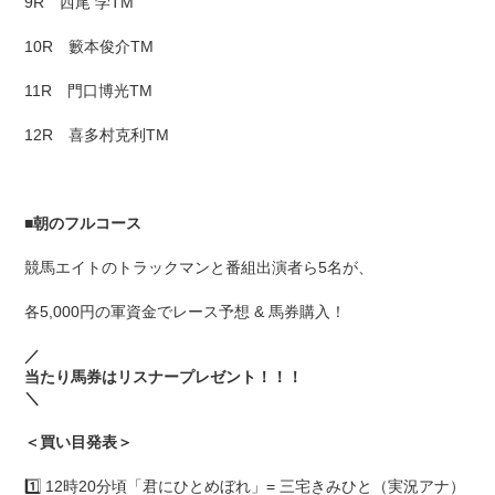
9R 西尾 学TM
10R 籔本俊介TM
11R 門口博光TM
12R 喜多村克利TM
■
朝のフルコース
競馬エイトのトラックマンと番組出演者ら5名が、
各5,000円の軍資金でレース予想 & 馬券購入！
／
当たり馬券はリスナープレゼント！！！
＼
＜買い目発表＞
1️⃣ 12時20分頃「君にひとめぼれ」= 三宅きみひと（実況アナ）