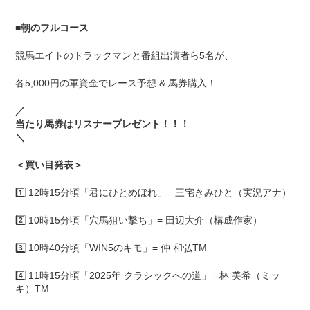
■
朝のフルコース
競馬エイトのトラックマンと番組出演者ら5名が、
各5,000円の軍資金でレース予想 & 馬券購入！
／
当たり馬券はリスナープレゼント！！！
＼
＜買い目発表＞
1️⃣ 12時15分頃「君にひとめぼれ」= 三宅きみひと（実況アナ）
2️⃣ 10時15分頃「穴馬狙い撃ち」= 田辺大介（構成作家）
3️⃣ 10時40分頃「WIN5のキモ」= 仲 和弘TM
4️⃣ 11時15分頃「2025年 クラシックへの道」= 林 美希（ミッ
キ）TM