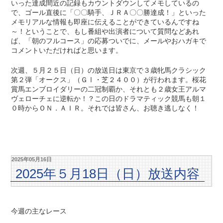
いった達成間近の記録もカウントダウンしてメモしているの
で、ゴール直後に「〇〇騎手、ＪＲＡ〇〇勝達成！」といった
メモリアルな情報も即座に伝えることができているんですね
～！ということで、もし番組や出演者について質問などあれ
ば、「朝のフルコース」の応募ついでに、メールやおハガキで
コメントいただければと思います。
次週、５月２５日（日）の放送日は東京で３歳牝馬クラシック
第２弾「オークス」（ＧⅠ・芝２４００）が行われます。桜花
賞馬エンブロイダリーの二冠制覇か、それとも２歳女王アルマ
ヴェローチェに逆転か！？この日のドラマティック競馬も朝１
０時からＯＮ．ＡＩＲ。それでは皆さん、お聴き逃しなく！
2025年05月16日
2025年５月18日（日）放送内容
今週の主なレース