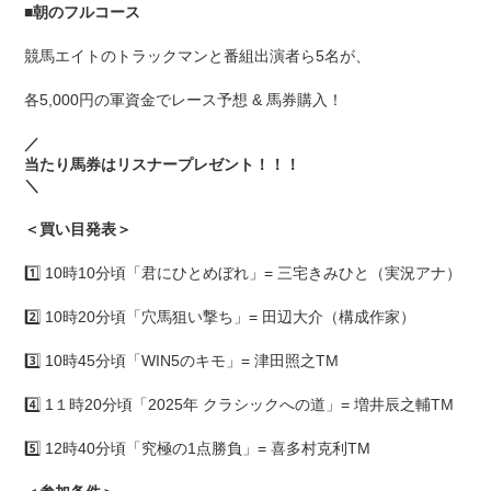
■
朝のフルコース
競馬エイトのトラックマンと番組出演者ら5名が、
各5,000円の軍資金でレース予想 & 馬券購入！
／
当たり馬券はリスナープレゼント！！！
＼
＜買い目発表＞
1️⃣ 10時10分頃「君にひとめぼれ」= 三宅きみひと（実況アナ）
2️⃣ 10時20分頃「穴馬狙い撃ち」= 田辺大介（構成作家）
3️⃣ 10時45分頃「WIN5のキモ」= 津田照之TM
4️⃣ 1１時20分頃「2025年 クラシックへの道」= 増井辰之輔TM
5️⃣ 12時40分頃「究極の1点勝負」= 喜多村克利TM