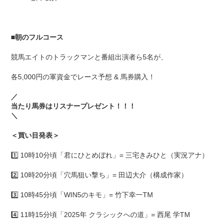
■
朝のフルコース
競馬エイトのトラックマンと番組出演者ら5名が、
各5,000円の軍資金でレース予想 & 馬券購入！
／
当たり馬券はリスナープレゼント！！！
＼
＜買い目発表＞
1️⃣ 10時10分頃「君にひとめぼれ」= 三宅きみひと（実況アナ）
2️⃣ 10時20分頃「穴馬狙い撃ち」= 田辺大介（構成作家）
3️⃣ 10時45分頃「WIN5のキモ」= 竹下幸一TM
4️⃣ 11時15分頃「2025年 クラシックへの道」= 西尾 学TM