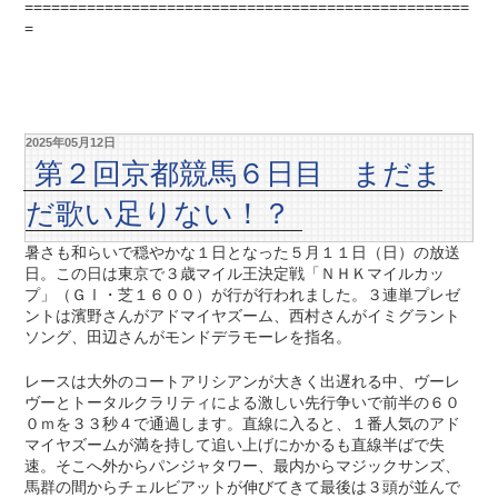
==================================================
=
2025年05月12日
第２回京都競馬６日目 まだま
だ歌い足りない！？
暑さも和らいで穏やかな１日となった５月１１日（日）の放送
日。この日は東京で３歳マイル王決定戦「ＮＨＫマイルカッ
プ」（ＧⅠ・芝１６００）が行が行われました。３連単プレゼ
ントは濱野さんがアドマイヤズーム、西村さんがイミグラント
ソング、田辺さんがモンドデラモーレを指名。
レースは大外のコートアリシアンが大きく出遅れる中、ヴーレ
ヴーとトータルクラリティによる激しい先行争いで前半の６０
０ｍを３３秒４で通過します。直線に入ると、１番人気のアド
マイヤズームが満を持して追い上げにかかるも直線半ばで失
速。そこへ外からパンジャタワー、最内からマジックサンズ、
馬群の間からチェルビアットが伸びてきて最後は３頭が並んで