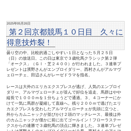
2025年05月26日
第２回京都競馬１０日目 久々に
得意技炸裂！
曇り空の中、比較的過ごしやすい１日となった５月２５日
（日）の放送日。この日は東京で３歳牝馬クラシック第２弾
「オークス」（ＧⅠ・芝２４００）が行われました。３連単プ
レゼントは濱野さんがエンブロイダリー、西村さんがアルマヴ
ェローチェ、田辺さんがレーゼドラマを指名。
レースは大外のエリカエクスプレスが逃げ、人気のエンブロイ
ダリー、アルマヴェローチェが並んで好位を追走、馬群はやや
縦長で１０００ｍを１分ちょうどで通過。３、４コーナーにか
けて一気に馬群が凝縮して直線へ。残り２００ｍで逃げたエリ
カエクプレスを交わしたアルマヴェローチェが先頭に立つと、
外からカムニャックが並びかけ２頭のマッチレース、最後は外
のカムニャックが僅かに前に出てゴールイン！フローラステー
クスからの連勝で３歳牝馬の頂点に輝きました。３連単プレゼ
ントは濱野さんのエンブロイダリーが９着、西村さんのアルマ