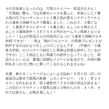
その立役者となったのは、穴馬スナイパー・田辺大介さん！
「穴馬狙い撃ち」では京都６レースを選ぶと、本命にした７番
人気の①ブルーサンセットと１番人気の⑫モンテディアーナと
の３連単２頭軸マルチで勝負しました。これが２、３着とな
り、１着⑨アオイレギーナ（４番人気）もしっかり押さえて、
みごと３連単的中！３万７５５０円のホームラン馬券となりま
した～！もはや田辺さんの代名詞となった‟３連単２頭軸マルチ
作戦”ですが・・・実は「朝のフルコース」の馬券プレゼントが
的中するのはかなり久しぶりのことなんです。（午後の「３連
単大作戦」のコーナーで紹介した馬券は何度も的中しているの
ですが）ここ２回はともに馬連での的中となっていました。田
辺さんといえば、夏場に好調なイメージがあるので、今回の勝
利をきっかけに勢いに乗ってくるかもしれませんね♪
次週、春のＧⅠシリーズもいよいよ大詰め！６月１日（日）の
放送日は東京で競馬の祭典「ニホンダービー」（ＧⅠ・芝２４
００）が行われます。現３歳世代７５９０頭の頂点が決まる！
この日のドラマティック競馬も朝１０時からＯＮ．ＡＩＲ。そ
れでは皆さん、お聴き逃しなく！