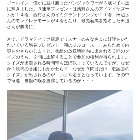
ゴールイン！僅かに競り勝ったパンジャタワーが３歳マイル王
に輝きました。３連単プレゼントは濱野さんのアドマイヤズー
ムが１４着、西村さんのイミグラントソングが１１着、田辺さ
んのモンドレラモーレが４着となり、最先着馬を指名した田辺
さんが勝者に。
さて、ドラマティック競馬でリスナーのみなさまに好評をいた
だいている馬券プレゼント「朝のフルコース」。あらためて内
容をおさらいしますと、番組の放送時間内に出される３問のク
イズのうち、２問に正解することで参加の権利が得られます。
クイズが出題される時間帯もほぼ決まっているんですが、なぜ
か？競馬の番組にもかかわらず、なぜか３問目だけ「歌謡曲の
クイズ」が出されるのが、いまや定番となっています。その中
で毎週、自慢の喉を披露しているのが・・・