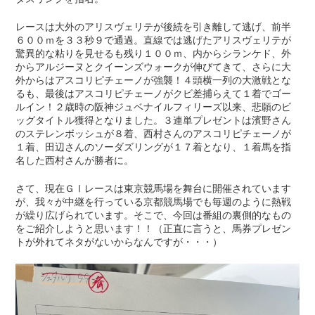
レースは大外のアリスヴェリテが後続を引き離して逃げ、前半
６００ｍを３３秒９で通過。直線では逃げたアリスヴェリテが
驚異的な粘りを見せるも残り１００ｍ、内からシランケド、外
からアルジーヌとクイーンズウォークが伸びてきて、さらに大
外からはアスコリピチェーノが強襲！４頭横一列の大激戦とな
るも、最後はアスコリピチェーノがクビ差捕らえて１着でゴー
ルイン！２歳時の阪神ジュベナイルフィリーズ以来、悲願のビ
ッグタイトル獲得となりました。３連単プレゼントは濱野さん
のステレンボッシュが８着、西村さんのアスコリピチェーノが
１着、田辺さんのソーダズリングが１７着となり、１着馬を指
名した西村さんが勝者に。
さて、現在ＧⅠレースは東京競馬場を舞台に開催されています
が、我々が中継を行っている京都競馬場でも毎週のように熱戦
が繰り広げられています。そこで、今回は番組の裏側的なもの
をご紹介しようと思います！！（正直に言うと、馬券プレゼン
トが外れてネタがないからなんですが・・・）