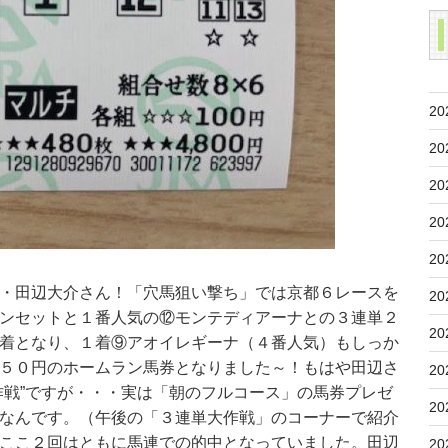
20
20
20
20
20
・田辺大介さん！「穴馬狙い撃ち」では京都６レースを
20
ンセットと１番人気の⑫モンテディアーナとの３連単２
20
着となり、１着⑨アオイレギーナ（４番人気）もしっか
５０円のホームラン馬券となりました～！もはや田辺さ
20
作戦”ですが・・・実は「朝のフルコース」の馬券プレゼ
20
なんです。（午後の「３連単大作戦」のコーナーで紹介
ここ２回はともに馬連での的中となっていました。田辺
20