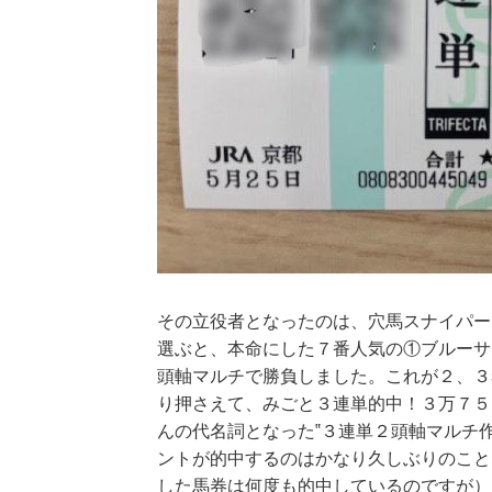
その立役者となったのは、穴馬スナイパー
選ぶと、本命にした７番人気の①ブルーサ
頭軸マルチで勝負しました。これが２、３
り押さえて、みごと３連単的中！３万７５
んの代名詞となった‟３連単２頭軸マルチ
ントが的中するのはかなり久しぶりのこと
した馬券は何度も的中しているのですが）