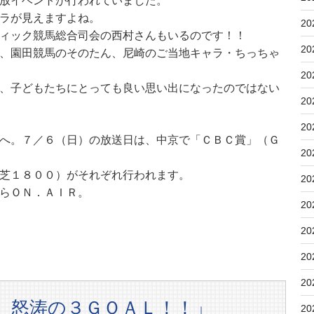
放イベントが行われていました。
ラが見えますよね。
20
ィック競馬総合司会の西村さんもいるのです！！
20
、園田競馬のそのたん、尼崎のご当地キャラ・ちっちゃ
20
、子どもたちにとっても良い思い出になったのではない
20
20
へ。７／６（日）の放送日は、中京で「ＣＢＣ賞」（Ｇ
20
芝１８００）がそれぞれ行われます。
20
らＯＮ．ＡＩＲ。
20
20
20
20
 怒涛の３ＧＯＡＬ！！」
20