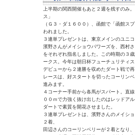
上半期の関西開催もあと２週を残すのみ。
ス」
（Ｇ３・ダ１６００）、函館で「函館スプ
われました。
３連単プレゼントは、東京メインのユニコ
濱野さんがメイショウパワーズを、西村さ
をそれぞれ指名しました。この時期の３歳
ークス。今年は朝日杯フューチュリティス
デビューから２連勝を収めたダート戦で再
レースは、好スタートを切ったコーリンベ
進みます。
４コーナー手前から各馬がスパート。直線
００ｍで力強く抜け出したのはレッドアル
ダートで素質を開花させました。
３連単プレゼントは、濱野さんのメイショ
２着、
田辺さんのコーリンベリーが２着となり、