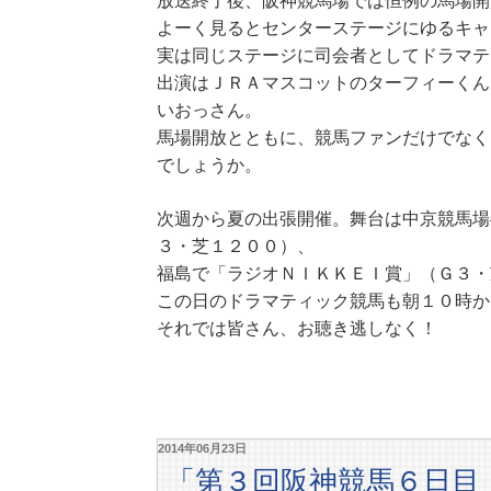
放送終了後、阪神競馬場では恒例の馬場開
よーく見るとセンターステージにゆるキャ
実は同じステージに司会者としてドラマテ
出演はＪＲＡマスコットのターフィーくん
いおっさん。
馬場開放とともに、競馬ファンだけでなく
でしょうか。
次週から夏の出張開催。舞台は中京競馬場
３・芝１２００）、
福島で「ラジオＮＩＫＫＥＩ賞」（Ｇ３・
この日のドラマティック競馬も朝１０時か
それでは皆さん、お聴き逃しなく！
2014年06月23日
「第３回阪神競馬６日目