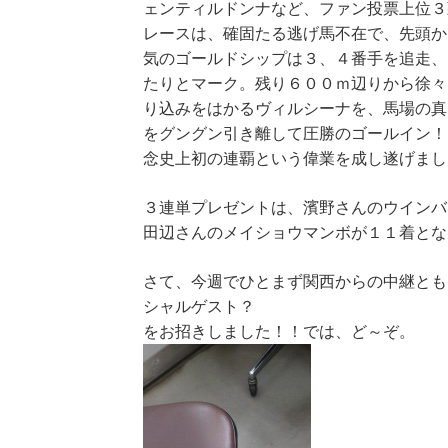
ェンティルドンナなど、ファン投票上位３
レースは、確固たる逃げ馬不在で、先頭か
気のゴールドシップは３、４番手を追走、
たりとマーク。残り６００ｍ辺りから徐々
り込みをはかるヴィルシーナを、馬場の真
をグングン引き離して圧勝のゴールイン！
念史上初の連覇という偉業を成し遂げまし
３連単プレゼントは、濱野さんのウインバ
田辺さんのメイショウマンボが１１着とな
さて、今週でひとまず関西からの中継とも
シャルゲスト？
をお招きしました！！では、ど～ぞ。