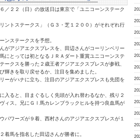
６／２２（日）の放送日は東京で「ユニコーンステーク
20
20
リントステークス」（Ｇ３・芝１２００）がそれぞれ行
20
ーンステークスを予想。
20
んがアジアエクスプレスを、田辺さんがコーリンベリー
20
馬にとっては初となるＪＲＡダート重賞ユニコーンステ
テークスを勝った２歳王者アジアエクスプレスが参戦、
20
び輝きを取り戻せるか、注目を集めました。
20
リーがハナに立ち、注目のアジアエクスプレスも先団を
20
に入ると、目まぐるしく先頭が入れ替わるなか、残り２
20
ヴィス。兄にＧⅠ馬カレンブラックヒルを持つ良血馬が
20
ウパワーズが９着、西村さんのアジアエクスプレスが１
20
２着馬を指名した田辺さんが勝者に。
20