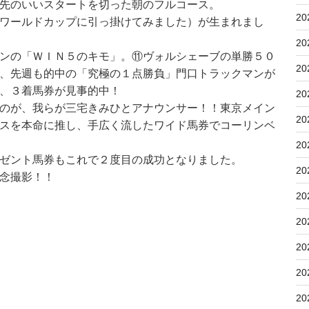
先のいいスタートを切った朝のフルコース。
20
ワールドカップに引っ掛けてみました）が生まれまし
20
ンの「ＷＩＮ５のキモ」。⑪ヴォルシェーブの単勝５０
20
、先週も的中の「究極の１点勝負」門口トラックマンが
、３着馬券が見事的中！
20
のが、我らが三宅きみひとアナウンサー！！東京メイン
20
スを本命に推し、手広く流したワイド馬券でコーリンベ
20
ゼント馬券もこれで２度目の成功となりました。
20
念撮影！！
20
20
20
20
20