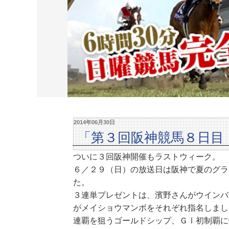
2014年06月30日
「第３回阪神競馬８日目
ついに３回阪神開催もラストウィーク。
６／２９（日）の放送日は阪神で夏のグラ
た。
３連単プレゼントは、濱野さんがウインバ
がメイショウマンボをそれぞれ指名しまし
連覇を狙うゴールドシップ、ＧⅠ初制覇に