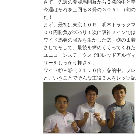
さて、先週の夏競馬開幕から２発的中と幸
今週はそれを上回る３発のＧＯＡＬ（旬の
た！
まず、最初は東京１０Ｒ、明木トラックマ
００円勝負がズバリ！次に阪神メインでは
ワイド馬券の強みを生かした⑦－⑨の１着
さしてそして、最後を締めくくってくれた
ユニコーンステークスで⑪レッドアルヴィ
リーをしっかり押さえ、
ワイド⑪－⑮（２１．６倍）を的中。プレ
と、いうことでそんな主役３人をレッツ記