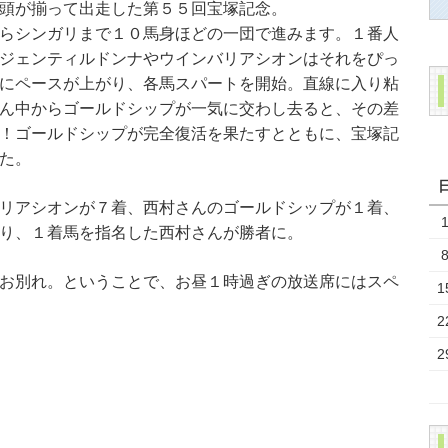
頭が揃って出走した第５５回宝塚記念。
らシンガリまで１０馬身ほどの一団で進みます。１番人
ジェンティルドンナやウインバリアシオンはそれをぴっ
にペースが上がり、各馬スパートを開始。直線に入り粘
ん中からゴールドシップが一気に交わし去ると、その差
！ゴールドシップが完全復活を果たすとともに、宝塚記
た。
リアシオンが７着、西村さんのゴールドシップが１着、
り、１着馬を指名した西村さんが勝者に。
お別れ。ということで、お昼１時過ぎの放送席にはスペ
1
2
2