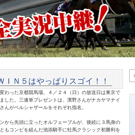
ＷＩＮ５はやっぱりスゴイ！！
変わった京都競馬場。４／２４（日）の放送日は東京で
ました。三連単プレゼントは、濱野さんがナカヤマナイ
さんがベルシャザールをそれぞれ指名。
ンから先頭に立ったオルフェーブルが、後続に３馬身の
ともコンビを組んだ池添騎手に牡馬クラシック初勝利を