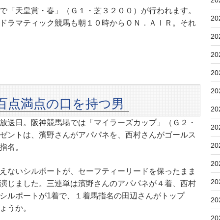
20
で「天皇賞・春」（Ｇ１・芝３２００）が行われます。
20
ドラマティック競馬も朝１０時からＯＮ．ＡＩＲ。それ
20
20
20
20
百点満点の口を持つ男
20
放送日。阪神競馬場では「マイラーズカップ」（Ｇ２・
20
ゼントは、濱野さんがアパパネを、西村さんがゴールス
20
指名。
20
えないシルポートが、セーフティーリードを保ったまま
20
演じました。三連単は濱野さんのアパパネが４着、西村
シルポートが1着で、１着馬指名の田辺さんがトップ
20
ょうか。
20