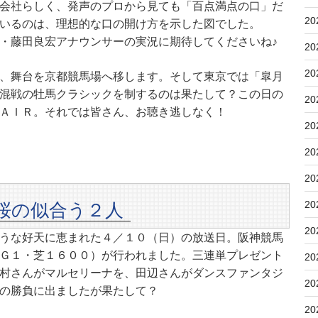
会社らしく、発声のプロから見ても「百点満点の口」だ
20
いるのは、理想的な口の開け方を示した図でした。
・藤田良宏アナウンサーの実況に期待してくださいね♪
20
20
、舞台を京都競馬場へ移します。そして東京では「皐月
混戦の牡馬クラシックを制するのは果たして？この日の
20
ＡＩＲ。それでは皆さん、お聴き逃しなく！
20
20
20
20
桜の似合う２人
20
うな好天に恵まれた４／１０（日）の放送日。阪神競馬
Ｇ１・芝１６００）が行われました。三連単プレゼント
20
村さんがマルセリーナを、田辺さんがダンスファンタジ
20
の勝負に出ましたが果たして？
20