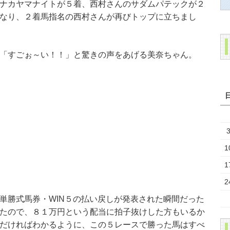
ナカヤマナイトが５着、西村さんのサダムパテックが２
なり、２着馬指名の西村さんが再びトップに立ちまし
「すごぉ～い！！」と驚きの声をあげる美奈ちゃん。
1
1
2
単勝式馬券・WIN５の払い戻しが発表された瞬間だった
たので、８１万円という配当に拍子抜けした方もいるか
だければわかるように、この５レースで勝った馬はすべ