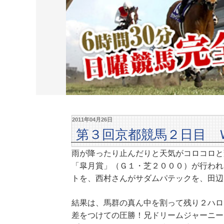
2011年04月26日
第３回京都競馬２日目 
雨が降ったり止んだりと天気がコロコロと
「皐月賞」（Ｇ１・芝２０００）が行われ
トを、西村さんがサダムパテックを、田辺
結果は、馬群の真ん中を割って残り２ハロ
差をつけての圧勝！兄ドリームジャーニー