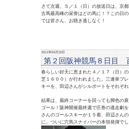
さて次週、５／１（日）の放送日は、京都
古馬最高峰の栄誉はどの馬に！？この日の
では皆さん、お聴き逃しなく！
2011年04月19日
第２回阪神競馬８日目 
春らしい好天に恵まれた４／１７（日）の
芝１６００）が行われました。三連単プレ
キーを、田辺さんがシルポートをそれぞれ
結果は、最終コーナーを回っても脚色の衰
ゴール！阪神開催最終週で圧巻の逃走劇を
さんのゴールスキーが１５着、田辺さんの
に。ついに穴馬スナイパーの本領発揮でし