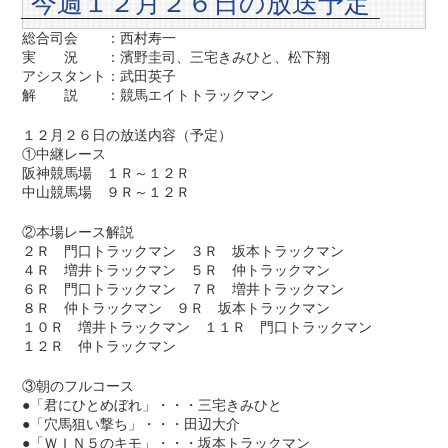
今週１２月２６日の放送予定
総合司会 ：西村寿一
実 況 ：濱野圭司、三宅きみひと、松下翔
アシスタント：武田英子
解 説 ：競馬エイトトラックマン
１２月２６日の放送内容（予定）
①中継レース
阪神競馬場 １Ｒ～１２Ｒ
中山競馬場 ９Ｒ～１２Ｒ
②本場レース解説
２Ｒ 門口トラックマン ３Ｒ 坂本トラックマン
４Ｒ 増井トラックマン ５Ｒ 仲トラックマン
６Ｒ 門口トラックマン ７Ｒ 増井トラックマン
８Ｒ 仲トラックマン ９Ｒ 坂本トラックマン
１０Ｒ 増井トラックマン １１Ｒ 門口トラックマン
１２Ｒ 仲トラックマン
③朝のフルコース
●「君にひとめぼれ」・・・三宅きみひと
●「穴馬狙い撃ち」・・・田辺大介
●「ＷＩＮ５のキモ」・・・坂本トラックマン