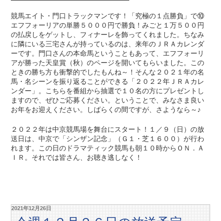
競馬エイト・門口トラックマンです！「究極の１点勝負」で⑩
エフフォーリアの単勝５０００円で勝負！みごと１万５００円
の払戻しをゲットし、フィナーレを飾ってくれました。ちなみ
に隣にいる三宅さんが持っているのは、来年のＪＲＡカレンダ
ーです。門口さんの本命馬ということもあって、エフフォーリ
アが勝った天皇賞（秋）のページを開いてもらいました。この
ときの勝ち方も衝撃的でしたもんね～！そんな２０２１年の名
馬・名シーンを振り返ることができる「２０２２年ＪＲＡカレ
ンダー」。こちらを番組から抽選で１０名の方にプレゼントし
ますので、ぜひご応募ください。ということで、みなさま良い
お年をお迎えください。しばらくの間ですが、さようなら～♪
２０２２年は中京競馬場を舞台にスタート！１／９（日）の放
送日は、中京で「シンザン記念」（Ｇ１・芝１６００）が行わ
れます。この日のドラマティック競馬も朝１０時からＯＮ．Ａ
ＩＲ。それでは皆さん、お聴き逃しなく！
2021年12月26日