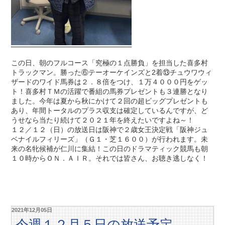
この日、朝のフルコース「究極の１点勝負」を担当した喜多村
トラックマン。勝った⑥テーオーケインズと2着⑬チュウワウィ
ザードのワイド馬券は２．８倍をつけ、１万４０００円をゲッ
ト！喜多村ＴＭの活躍で番組の馬券プレゼントも３連勝となり
ました。今年は夏から秋にかけて２回の超ビッグプレゼントも
あり、年間トータルのプラス収支は確定しているんですが、ど
うせなら当たり続けて２０２１年を終えたいですよね～！
１２／１２（日）の放送日は阪神で２歳女王決定戦「阪神ジュ
ベナイルフィリーズ」（Ｇ１・芝１６００）が行われます。未
来の名牝候補が仁川に集結！この日のドラマティック競馬も朝
１０時からＯＮ．ＡＩＲ。それでは皆さん、お聴き逃しなく！
2021年12月05日
今週１２月５日の放送予定