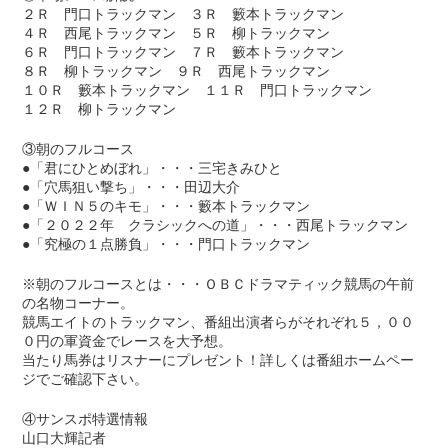
２Ｒ 門口トラックマン ３Ｒ 籔本トラックマン
４Ｒ 西尾トラックマン ５Ｒ 柳トラックマン
６Ｒ 門口トラックマン ７Ｒ 籔本トラックマン
８Ｒ 柳トラックマン ９Ｒ 西尾トラックマン
１０Ｒ 籔本トラックマン １１Ｒ 門口トラックマン
１２Ｒ 柳トラックマン
③朝のフルコース
●「君にひとめぼれ」・・・三宅きみひと
●「穴馬狙い撃ち」・・・田辺大介
●「ＷＩＮ５のキモ」・・・籔本トラックマン
●「２０２２年 クラシックへの道」・・・西尾トラックマン
●「究極の１点勝負」・・・門口トラックマン
※朝のフルコースとは・・・ＯＢＣドラマティック競馬の午前
の名物コーナー。
競馬エイトのトラックマン、番組出演者らがそれぞれ５，００
０円の軍資金でレースを大予想。
当たり馬券はリスナーにプレゼント！詳しくは番組ホームペー
ジでご確認下さい。
④サンスポ特選情報
山口大輝記者