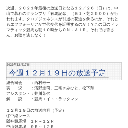
次週、２０２１年最後の放送日となる１２／２６（日）は、中
山で暮れのグランプリ「有馬記念」（Ｇ１・芝２５００）が行
われます。クロノジェネシスが引退の花道を飾るのか、それと
もエフフォーリアが世代交代を証明するのか！？この日のドラ
マティック競馬も朝１０時からＯＮ．ＡＩＲ。それでは皆さ
ん、お聴き逃しなく！
2021年12月17日
今週１２月１９日の放送予定
総合司会 ：西村寿一
実 況 ：濱野圭司、三宅きみひと、松下翔
アシスタント：井川茉代
解 説 ：競馬エイトトラックマン
１２月１９日の放送内容（予定）
①中継レース
阪神競馬場 １Ｒ～１２Ｒ
中山競馬場 ９Ｒ～１２Ｒ