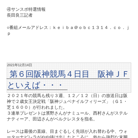
④サンスポ特選情報
長田良三記者
○番組メールアドレス：ｋｅｉｂａ＠ｏｂｃ１３１４．ｃｏ．ｊ
ｐ
2021年12月14日
第６回阪神競馬４日目 阪神ＪＦ
といえば・・・
２０２１年の競馬も残り３週、１２／１２（日）の放送日は阪
神で２歳女王決定戦「阪神ジュベナイルフィリーズ」（Ｇ１・
芝１６００）が行われました。
３連単プレゼントは濱野さんがナミュール、西村さんがステル
ナティーア、田辺さんがベルクレスタを指名。
レースは最後の直線、目まぐるしく先頭が入れ替わる中、ウォ
ーターナビレラがやや抜け出したところに、外から強烈な末脚