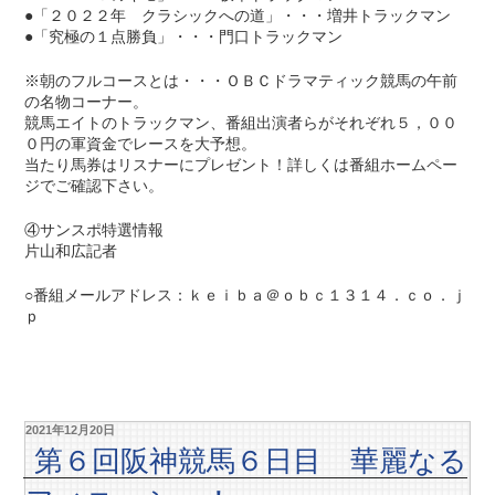
●「２０２２年 クラシックへの道」・・・増井トラックマン
●「究極の１点勝負」・・・門口トラックマン
※朝のフルコースとは・・・ＯＢＣドラマティック競馬の午前
の名物コーナー。
競馬エイトのトラックマン、番組出演者らがそれぞれ５，００
０円の軍資金でレースを大予想。
当たり馬券はリスナーにプレゼント！詳しくは番組ホームペー
ジでご確認下さい。
④サンスポ特選情報
片山和広記者
○番組メールアドレス：ｋｅｉｂａ＠ｏｂｃ１３１４．ｃｏ．ｊ
ｐ
2021年12月20日
第６回阪神競馬６日目 華麗なる