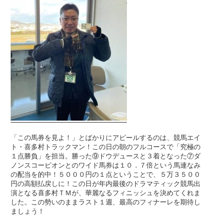
「この馬券を見よ！」とばかりにアピールするのは、競馬エイ
ト・喜多村トラックマン！この日の朝のフルコースで「究極の
１点勝負」を担当。勝った⑨ドウデュースと３着となった⑦ダ
ノンスコーピオンとのワイド馬券は１０．７倍という馬連なみ
の配当を的中！５０００円の１点ということで、５万３５００
円の高額払戻しに！この日が年内最後のドラマティック競馬出
演となる喜多村ＴＭが、華麗なるフィニッシュを決めてくれま
した。この勢いのままラスト１週、最高のフィナーレを期待し
ましょう！