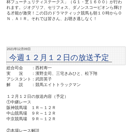
杯フューチュリティステークス」（Ｇ１・芝１６００）が行わ
れます。ジオグリフ、セリフォス、ダノンスコーピオンら輝け
る才能が激突！この日のドラマティック競馬も朝１０時からＯ
Ｎ．ＡＩＲ。それでは皆さん、お聴き逃しなく！
2021年12月09日
今週１２月１２日の放送予定
総合司会 ：西村寿一
実 況 ：濱野圭司、三宅きみひと、松下翔
アシスタント：武田英子
解 説 ：競馬エイトトラックマン
１２月１２日の放送内容（予定）
①中継レース
阪神競馬場 １Ｒ～１２Ｒ
中山競馬場 ９Ｒ～１２Ｒ
中京競馬場 ９Ｒ～１２Ｒ
②本場レース解説