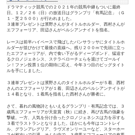
ドラマティック競馬での２０２１年の競馬中継もついに最終
日。１２／２６（日）の放送日はグランプリ「有馬記念」（Ｇ
１・芝２５００）が行われました。
３連単プレゼントは濱野さんがタイトルホルダー、西村さんが
エフフォーリア、田辺さんがペルシアンナイトを指名。
レースは前半ハイペースで飛ばしたパンサラッサにタイトルホ
ルダーが並びかけて最後の直線へ。残り２００ｍで先頭に立っ
たエフフォーリアが、内で食い下がるディープボンド、猛追す
るクロノジェネシス、ステラベローチェらを退けてゴールイ
ン！ファン投票１位の期待に応え、今年３つ目のビッグタイト
ルを手にしました。
３連単プレゼントは濱野さんのタイトルホルダーが５着、西村
さんのエフフォーリアが１着、田辺さんのペルシアンナイトが
１４着となり、１着馬を指名した西村さんが勝者に。
さて、暮れの風物詩ともいえるグランプリ・有馬記念では、３
歳馬エフフォーリアが天皇賞（秋）に続き、再び古馬の強豪を
撃破。一方、人気を分け合ったクロノジェネシスは力を示すも
３着でラストランとなりました。ほかにも今年はコントレイ
ル、グランアレグリア、ラヴズオンリーユーなど、スターホー
スが相次いで引退。そんな中で、３歳馬エフフォーリアの有馬