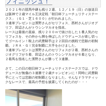
フィニッシュ！
２０２１年の競馬中継も残り２週。１２／１９（日）の放送日
は阪神で２歳マイル王決定戦「朝日杯フューチュリティステー
クス」（Ｇ１・芝１６００）が行われました。
３連単プレゼントは濱野さんがセリフォス、西村さんがジオグ
リフ、田辺さんがトウシンマカオを指名。
レースは最後の直線、残り２００ｍで抜け出した１番人気のセ
リフォスを、その外から脚を伸ばしたドウデュースが差し切っ
てゴールイン！鞍上の武豊騎手は２２回目の挑戦で悲願の初制
覇。ＪＲＡ・ＧⅠ完全制覇に大手をかけました。
３連単プレゼントは濱野さんのセリフォスが２着、西村さんの
ジオグリフが５着、田辺さんのトウシンマカオが６着となり、
２着馬を指名した濱野さんが勝って３連勝。
さて、この日の朝日杯フューチュリティステークスでは、ドウ
デュースが無傷の３連勝で２歳チャンピオンに！同時に武豊騎
手にとっては悲願の初制覇となりました。そんなドラマティッ
クなレースで、最高の予想を披露してくれたのが・・・