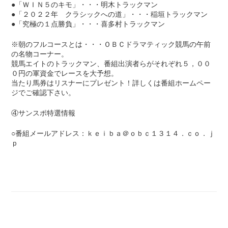
●「ＷＩＮ５のキモ」・・・明木トラックマン
●「２０２２年 クラシックへの道」・・・稲垣トラックマン
●「究極の１点勝負」・・・喜多村トラックマン
※朝のフルコースとは・・・ＯＢＣドラマティック競馬の午前
の名物コーナー。
競馬エイトのトラックマン、番組出演者らがそれぞれ５，００
０円の軍資金でレースを大予想。
当たり馬券はリスナーにプレゼント！詳しくは番組ホームペー
ジでご確認下さい。
④サンスポ特選情報
○番組メールアドレス：ｋｅｉｂａ＠ｏｂｃ１３１４．ｃｏ．ｊ
ｐ