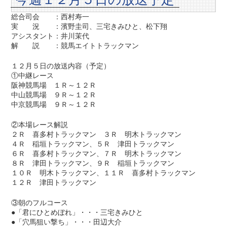
総合司会 ：西村寿一
実 況 ：濱野圭司、三宅きみひと、松下翔
アシスタント：井川茉代
解 説 ：競馬エイトトラックマン
１２月５日の放送内容（予定）
①中継レース
阪神競馬場 １Ｒ～１２Ｒ
中山競馬場 ９Ｒ～１２Ｒ
中京競馬場 ９Ｒ～１２Ｒ
②本場レース解説
２Ｒ 喜多村トラックマン ３Ｒ 明木トラックマン
４Ｒ 稲垣トラックマン、５Ｒ 津田トラックマン
６Ｒ 喜多村トラックマン、７Ｒ 明木トラックマン
８Ｒ 津田トラックマン、９Ｒ 稲垣トラックマン
１０Ｒ 明木トラックマン、１１Ｒ 喜多村トラックマン
１２Ｒ 津田トラックマン
③朝のフルコース
●「君にひとめぼれ」・・・三宅きみひと
●「穴馬狙い撃ち」・・・田辺大介