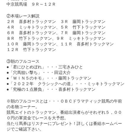
中京競馬場 ９Ｒ～１２Ｒ
②本場レース解説
２Ｒ 喜多村トラックマン ３Ｒ 藤岡トラックマン
４Ｒ ミッキトラックマン、５Ｒ 竹下トラックマン
６Ｒ 喜多村トラックマン、７Ｒ 藤岡トラックマン
８Ｒ 竹下トラックマン、９Ｒ ミッキトラックマン
１０Ｒ 藤岡トラックマン、１１Ｒ 喜多村トラックマン
１２Ｒ 竹下トラックマン
③朝のフルコース
●「君にひとめぼれ」・・・三宅きみひと
●「穴馬狙い撃ち」・・・田辺大介
●「ＷＩＮ５のキモ」・・・藤岡トラックマン
●「２０２２年 クラシックへの道」・・・ミッキトラックマン
●「究極の１点勝負」・・・喜多村トラックマン
※朝のフルコースとは・・・ＯＢＣドラマティック競馬の午前
の名物コーナー。
競馬エイトのトラックマン、番組出演者らがそれぞれ５，００
０円の軍資金でレースを大予想。
当たり馬券はリスナーにプレゼント！詳しくは番組ホームペー
ジでご確認下さい。