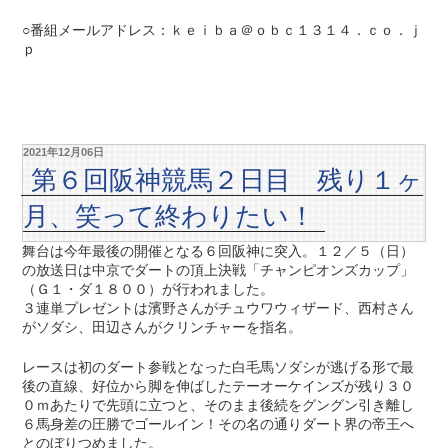
○番組メールアドレス：ｋｅｉｂａ＠ｏｂｃ１３１４．ｃｏ．ｊ
ｐ
2021年12月06日
第６回阪神競馬２日目 残り１ヶ
月、笑って終わりたい！
舞台は今年最後の開催となる６回阪神に突入。１２／５（日）
の放送日は中京でダートの頂上決戦「チャンピオンズカップ」
（Ｇ１・ダ１８００）が行われました。
３連単プレゼントは濱野さんがチュウワウィザード、西村さん
がソダシ、田辺さんがクリンチャーを指名。
レースは初のダート参戦となった白毛馬ソダシが逃げる形で最
後の直線、好位から脚を伸ばしたテーオーケインズが残り３０
０ｍあたりで先頭に立つと、そのまま後続をグングン引き離し
６馬身差の圧勝でゴールイン！その名の通りダート界の帝王へ
とのぼりつめました。