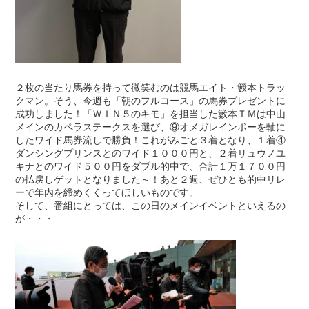
２枚の当たり馬券を持って微笑むのは競馬エイト・籔本トラッ
クマン。そう、今週も「朝のフルコース」の馬券プレゼントに
成功しました！「ＷＩＮ５のキモ」を担当した籔本ＴＭは中山
メインのカペラステークスを選び、⑨オメガレインボーを軸に
したワイド馬券流しで勝負！これがみごと３着となり、１着④
ダンシングプリンスとのワイド１０００円と、２着リュウノユ
キナとのワイド５００円をダブル的中で、合計１万１７００円
の払戻しゲットとなりました～！あと２週、ぜひとも的中リレ
ーで年内を締めくくってほしいものです。
そして、番組にとっては、この日のメインイベントといえるの
が・・・