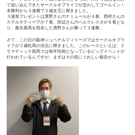
で追い込んできたサークルオブライフが交わしてゴールイン！
未勝利から３連勝で２歳女王に輝きました。
３連単プレゼントは濱野さんのナミュールが４着、西村さんの
ステルナティーアが７着、田辺さんのベルクレスタが６着とな
り、最先着馬を指名した濱野さんが勝って３連勝。
さて、この日の阪神ジュベナルフィリーズではサークルオブラ
イフが２歳牝馬の頂点に輝きました。このレースといえば、ド
ラマティック競馬では毎年恒例となっているビッグイベントが
行われているんですが、まずはその前にうれしい報告から！