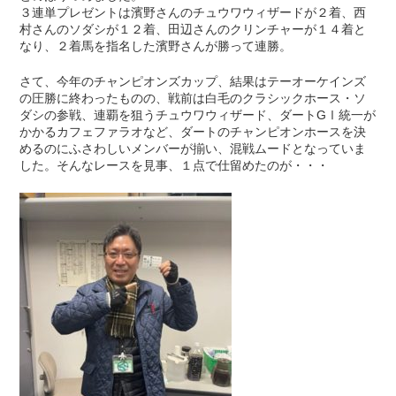
３連単プレゼントは濱野さんのチュウワウィザードが２着、西
村さんのソダシが１２着、田辺さんのクリンチャーが１４着と
なり、２着馬を指名した濱野さんが勝って連勝。
さて、今年のチャンピオンズカップ、結果はテーオーケインズ
の圧勝に終わったものの、戦前は白毛のクラシックホース・ソ
ダシの参戦、連覇を狙うチュウワウィザード、ダートGⅠ統一が
かかるカフェファラオなど、ダートのチャンピオンホースを決
めるのにふさわしいメンバーが揃い、混戦ムードとなっていま
した。そんなレースを見事、１点で仕留めたのが・・・