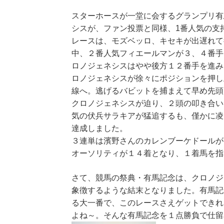
スターホースが一堂に会するグランプリ有
シスが、ファン投票と同様、1番人気の支
レースは、モズベッロ、キセキが出遅れて
中、２番人気フィエールマンが３、４番手
ロノジェネシスはやや後方１２番手を進み
ロノジェネシスが徐々にポジションを押し
線へ。逃げるバビットを捕まえて早め先頭
クロノジェネシスが迫り、２頭の叩き合い
気の伏兵サラキアが猛追するも、僅かに凌
達成しました。
３連単は濱野さんのカレンブーケドールが
オーソリティが１４着となり、１着馬を指
さて、競馬の祭典・有馬記念は、クロノジ
象徴するような結末となりました。有馬記
る大一番で、このレースさえゲットできれ
よね～。そんな有馬記念を１点勝負で仕留