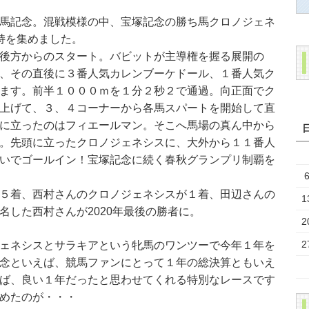
馬記念。混戦模様の中、宝塚記念の勝ち馬クロノジェネ
持を集めました。
後方からのスタート。バビットが主導権を握る展開の
、その直後に３番人気カレンブーケドール、１番人気ク
ます。前半１０００ｍを１分２秒２で通過。向正面でク
上げて、３、４コーナーから各馬スパートを開始して直
に立ったのはフィエールマン。そこへ馬場の真ん中から
。先頭に立ったクロノジェネシスに、大外から１１番人
いでゴールイン！宝塚記念に続く春秋グランプリ制覇を
５着、西村さんのクロノジェネシスが１着、田辺さんの
1
名した西村さんが2020年最後の勝者に。
2
2
ェネシスとサラキアという牝馬のワンツーで今年１年を
念といえば、競馬ファンにとって１年の総決算ともいえ
ば、良い１年だったと思わせてくれる特別なレースです
めたのが・・・