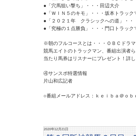
●「穴馬狙い撃ち」・・・田辺大介
●「ＷＩＮ５のキモ」・・・坂本トラック
●「２０２１年 クラシックへの道」・・
●「究極の１点勝負」・・・門口トラック
※朝のフルコースとは・・・ＯＢＣドラマ
競馬エイトのトラックマン、番組出演者ら
当たり馬券はリスナーにプレゼント！詳し
④サンスポ特選情報
片山和広記者
○番組メールアドレス：ｋｅｉｂａ＠ｏｂ
2020年12月21日