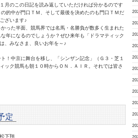
20
１月のこの日記を読み返していただければ分かるのです
20
発目の的中が門口ＴＭ、そして最後を決めたのも門口ＴＭだ
ございます♪
20
が多かった半面、競馬界では名馬・名勝負が数多く生まれた
20
どんな年になるのでしょうか？ぜひ来年も「ドラマティック
は、みなさま、良いお年を～♪
20
20
タート！中京に舞台を移し、「シンザン記念」（Ｇ３・芝１
ィック競馬も朝１０時からＯＮ．ＡＩＲ。それでは皆さ
20
20
20
20
20
予定
20
松下翔
20