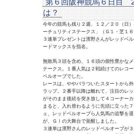
第６回阪神競馬６日目 2
は？
今年の競馬も残り２週、１２／２０（日）
ーチュリティステークス」（Ｇ１・芝１６
３連単プレゼントは濱野さんがレッドベル
ードマックスを指名。
無敗馬３頭を含め、１６頭の個性豊かなメ
テークス。１番人気は２戦続けてのレコー
ベルオーブでした。
レースは、ややバラついたスタートから外
ラップ。２番手以降は離れて、注目のレッ
がそのまま後続を突き放して４コーナーカ
まると、入れ替わるように先頭に立った７
ェ、レッドベルオーブら人気馬の追撃を退
が、ＧⅠの大舞台で覚醒しました。
３連単は濱野さんのレッドベルオーブが３