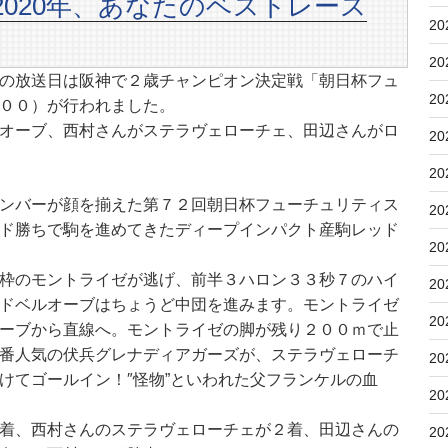
020年、あなたのベストレース
20
20
の放送日は阪神で２歳チャンピオン決定戦「朝日杯フュ
20
００）が行われました。
オーブ、西村さんがステラヴェローチェ、田辺さんがロ
20
20
ンバーが顔を揃えた第７２回朝日杯フューチュリティス
20
ド勝ちで駒を進めてきたディープインパクト産駒レッド
20
枠のモントライゼが逃げ、前半３ハロン３３秒７のハイ
20
ドベルオーブはちょうど中団を進みます。モントライゼ
20
ーブから直線へ。モントライゼの脚が残り２００ｍで止
番人気の伏兵グレナディアガーズが、ステラヴェローチ
20
けてゴールイン！″怪物”といわれた父フランケルの血
20
着、西村さんのステラヴェローチェが２着、田辺さんの
20