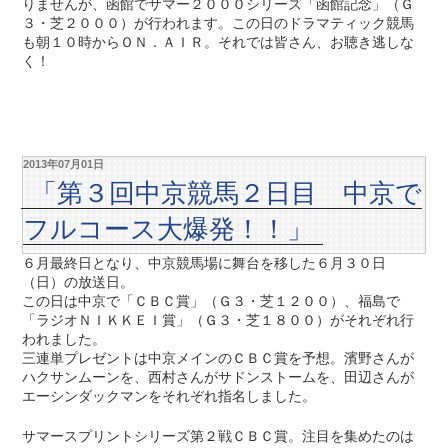
りませんが、函館でサマー２０００シリーズ「函館記念」（Ｇ
３・芝２０００）が行われます。この日のドラマティック競馬
も朝１０時からＯＮ．ＡＩＲ。それでは皆さん、お聴き逃しな
く！
2013年07月01日
「第３回中京競馬２日目 中京で
フルコース大爆発！！」
６月最終日となり、中京競馬場に舞台を移した６月３０日
（日）の放送日。
この日は中京で「ＣＢＣ賞」（Ｇ３・芝１２００）、福島で
「ラジオＮＩＫＫＥＩ賞」（Ｇ３・芝１８００）がそれぞれ行
われました。
三連単プレゼントは中京メインのＣＢＣ賞を予想。濱野さんが
ハクサンムーンを、西村さんがサドンストームを、田辺さんが
エーシンダックマンをそれぞれ指名しました。
サマースプリントシリーズ第２戦ＣＢＣ賞。注目を集めたのは