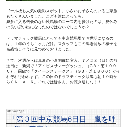
ゴール板も人気の撮影スポット。小さいお子さんのいるご家族
もたくさんいました。こども達にとっても、
滅多に入る機会のない競馬場のコース内を歩けたのは、夏休み
の良い思い出になったのではないでしょうか？
ドラマティック競馬にとっても中京競馬場でお世話になるの
は、１年のうち１ヶ月だけ。スタッフもこの馬場開放の様子を
名残惜しそうに見つめておりました。
さて、次週からは真夏の小倉開催に突入。７／２８（日）の放
送日は、新潟で「アイビスサマーダッシュ」（G３・芝１００
０）、函館で「クイーンステークス」（G３・芝１８００）がそ
れぞれ行われます。この日のドラマティック競馬も朝１０時か
らＯＮ．ＡＩＲ。それでは皆さん、お聴き逃しなく！
2013年07月15日
「第３回中京競馬6日目 嵐を呼