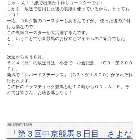
じゃ～ ん！！紙で出来た手作りコースターです♪
しかも、放送で使用した後の裏紙を使っているから、とっても
エコ！
一応、コルク製のコースターもあるんですが、 使った後の片付
けも楽なので、
この裏紙コースターが大活躍するんです。
と、いうことで小倉競馬のお役立ちアイテムのご紹介でした
～。
次週からもう８月。
８／４（日）の放送日は、小倉で「小倉記念」（G３・芝２００
０）、
新潟で「レパードステークス」（G３・ダ１８００）がそれぞれ
行われます。
この日のドラマティック競馬も朝１０時からＯＮ．ＡＩＲ。そ
れでは皆さん、お聴き逃しなく！
2013年07月22日
「第３回中京競馬８日目 さよな