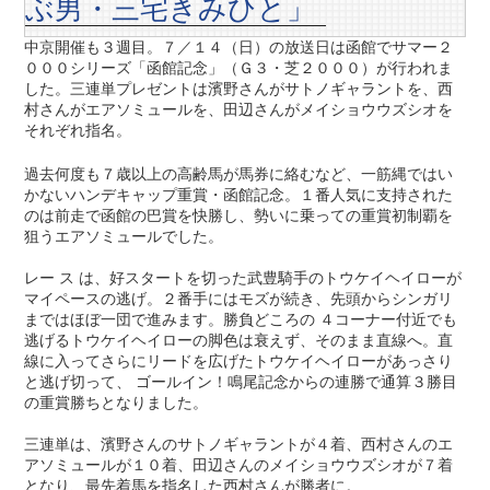
ぶ男・三宅きみひと」
中京開催も３週目。７／１４（日）の放送日は函館でサマー２
０００シリーズ「函館記念」（Ｇ３・芝２０００）が行われま
した。三連単プレゼントは濱野さんがサトノギャラントを、西
村さんがエアソミュールを、田辺さんがメイショウウズシオを
それぞれ指名。
過去何度も７歳以上の高齢馬が馬券に絡むなど、一筋縄ではい
かないハンデキャップ重賞・函館記念。１番人気に支持された
のは前走で函館の巴賞を快勝し、勢いに乗っての重賞初制覇を
狙うエアソミュールでした。
レー ス は、好スタートを切った武豊騎手のトウケイヘイローが
マイペースの逃げ。２番手にはモズが続き、先頭からシンガリ
まではほぼ一団で進みます。勝負どころの ４コーナー付近でも
逃げるトウケイヘイローの脚色は衰えず、そのまま直線へ。直
線に入ってさらにリードを広げたトウケイヘイローがあっさり
と逃げ切って、 ゴールイン！鳴尾記念からの連勝で通算３勝目
の重賞勝ちとなりました。
三連単は、濱野さんのサトノギャラントが４着、西村さんのエ
アソミュールが１０着、田辺さんのメイショウウズシオが７着
となり、最先着馬を指名した西村さんが勝者に。