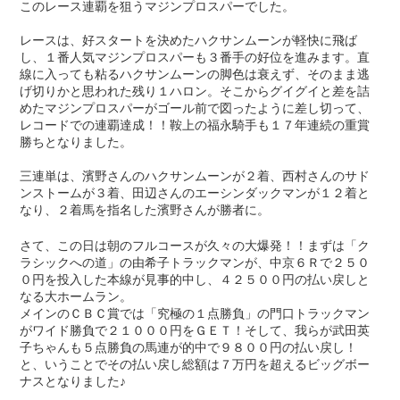
このレース連覇を狙うマジンプロスパーでした。
レースは、好スタートを決めたハクサンムーンが軽快に飛ば
し、１番人気マジンプロスパーも３番手の好位を進みます。直
線に入っても粘るハクサンムーンの脚色は衰えず、そのまま逃
げ切りかと思われた残り１ハロン。そこからグイグイと差を詰
めたマジンプロスパーがゴール前で図ったように差し切って、
レコードでの連覇達成！！鞍上の福永騎手も１７年連続の重賞
勝ちとなりました。
三連単は、濱野さんのハクサンムーンが２着、西村さんのサド
ンストームが３着、田辺さんのエーシンダックマンが１２着と
なり、２着馬を指名した濱野さんが勝者に。
さて、この日は朝のフルコースが久々の大爆発！！まずは「ク
ラシックへの道」の由希子トラックマンが、中京６Ｒで２５０
０円を投入した本線が見事的中し、４２５００円の払い戻しと
なる大ホームラン。
メインのＣＢＣ賞では「究極の１点勝負」の門口トラックマン
がワイド勝負で２１０００円をＧＥＴ！そして、我らが武田英
子ちゃんも５点勝負の馬連が的中で９８００円の払い戻し！
と、いうことでその払い戻し総額は７万円を超えるビッグボー
ナスとなりました♪