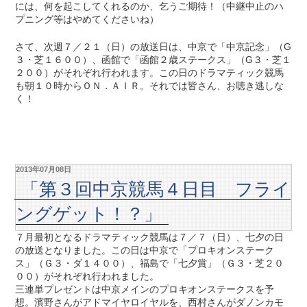
には、何を起こしてくれるのか、乞うご期待！（中継中止のハ
プニング等はやめてくださいね）
さて、次週７／２１（日）の放送日は、中京で「中京記念」（G
３・芝１６００）、函館で「函館２歳ステークス」（G３・芝１
２００）がそれぞれ行われます。この日のドラマティック競馬
も朝１０時からＯＮ．ＡＩＲ。それでは皆さん、お聴き逃しな
く！
2013年07月08日
「第３回中京競馬４日目 フライ
ングゲット！？」
７月最初となるドラマティック競馬は７／７（日）、七夕の日
の放送となりました。この日は中京で「プロキオンステーク
ス」（Ｇ３・ダ１４００）、福島で「七夕賞」（Ｇ３・芝２０
００）がそれぞれ行われました。
三連単プレゼントは中京メインのプロキオンステークスを予
想。濱野さんがアドマイヤロイヤルを、西村さんがダノンカモ