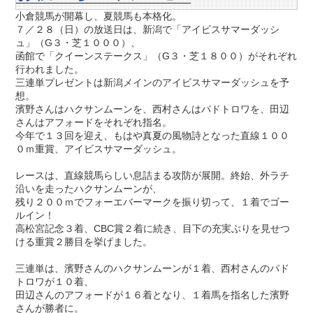
小倉競馬が開幕し、夏競馬も本格化。
７／２８（日）の放送日は、新潟で「アイビスサマーダッシ
ュ」（G３・芝１０００）、
函館で「クイーンステークス」（G３・芝１８００）がそれぞれ
行われました。
三連単プレゼントは新潟メインのアイビスサマーダッシュを予
想。
濱野さんはハクサンムーンを、西村さんはパドトロワを、田辺
さんはアフォードをそれぞれ指名。
今年で１３回を迎え、もはや真夏の風物詩となった直線１００
０ｍ重賞、アイビスサマーダッシュ。
レースは、直線競馬らしい息詰まる攻防が展開。終始、外ラチ
沿いを走ったハクサンムーンが、
残り２００ｍでフォーエバーマークを振り切って、１着でゴー
ルイン！
高松宮記念３着、CBC賞２着に続き、目下の充実ぶりを見せつ
ける重賞２勝目を挙げました。
三連単は、濱野さんのハクサンムーンが１着、西村さんのパド
トロワが１０着、
田辺さんのアフォードが１６着となり、１着馬を指名した濱野
さんが勝者に。