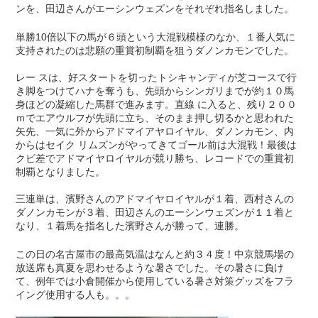
ンを、田辺さんがエーシンウェズンをそれぞれ指名しました。
単勝10倍以下の馬が６頭という大混戦模様のなか、１番人気に
支持されたのは悲願の重賞初制覇を狙うダノンカモンでした。
レー スは、好スタートを切ったトシキャンディが芝コースで行
き脚をつけてハナを奪うも、先頭からシンガリまでが約１０馬
身ほどの凝縮した馬群で進みます。直線 に入ると、残り２００
ｍでエアウルフが先頭に立ち、そのまま押し切るかと思われた
矢先、一気に外からアドマイアヤロイヤル、ダノンカモン、内
からはセイク リムズンがやってきてゴール前は大混戦！最後は
クビ差でアドマイヤロイヤルが競り勝ち、レコードでの重賞初
制覇となりました。
三連単は、濱野さんのアドマイヤロイヤルが１着、西村さんの
ダノンカモンが３着、田辺さんのエーシンウェズンが１１着と
なり、１着馬を指名した濱野さんが勝って、連勝。
この日の名古屋市の最高気温はなんと約３４度！中京競馬場の
放送席も真夏を思わせるような暑さでした。その暑さに負け
て、例年では小倉開催から使用している暑さ対策グッズをフラ
イング使用する人も。。。