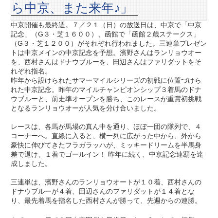
ら中京、また来年♪」
中京開催も最終週。７／２１（日）の放送日は、中京で「中京
記念」（G３・芝１６００）、函館で「函館２歳ステークス」
（G３・芝１２００）がそれぞれ行われました。三連単プレゼン
トは中京メインの中京記念を予想。濱野さんはランリョウオー
を、西村さんはドナウブルーを、田辺さんはファリダットをそ
れぞれ指名。
昨年から設けられたサマーマイルシリーズの初戦に位置づけら
れた中京記念。昨年のマイルチャンピオンシップ３着馬のドナ
ウブルーと、前走準オープンを勝ち、このレースが重賞初挑戦
となるランリョウオーが人気を分け合いました。
レースは、各馬が馬場の真ん中を通り、ほぼ一団の隊列で、４
コーナーへ。直線に入ると、横一列に広がった中から、外から
豪快に伸びてきたフラガラッハが、ミッキードリームを半馬身
差で退け、１着でゴールイン！ 昨年に続く、中京記念連覇を達
成しました。
三連単は、濱野さんのランリョウオートが１０着、西村さんの
ドナウブルーが４着、田辺さんのファリダットが１４着とな
り、最先着馬を指名した西村さんが勝って、先週からの連勝。