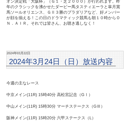
オン決定戦「大阪杯」（Ｇ１・芝２０００）が行われます。昨
年のクラシックを沸かせたダービー馬タスティエーラと皐月賞
馬ソールオリエンス、ＧⅡ３勝のプラダリアなど、好メンバー
が顔を揃える！この日のドラマティック競馬も朝１０時からＯ
Ｎ．ＡＩＲ。それでは皆さん、お聴き逃しなく！
2024年03月22日
2024年3月24日（日）放送内容
今週の主なレース
中京メイン(11R) 15時40分 高松宮記念（GⅠ）
中山メイン(11R) 15時30分 マーチステークス（GⅢ）
阪神メイン(11R) 15時20分 六甲ステークス（Ⅼ）