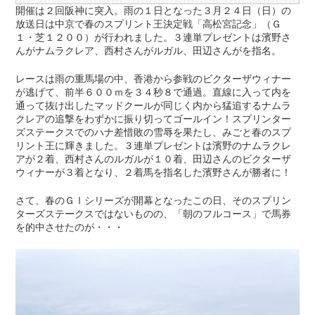
開催は２回阪神に突入。雨の１日となった３月２４日（日）の
放送日は中京で春のスプリント王決定戦「高松宮記念」（Ｇ
１・芝１２００）が行われました。３連単プレゼントは濱野さ
んがナムラクレア、西村さんがルガル、田辺さんがを指名。
レースは雨の重馬場の中、香港から参戦のビクターザウィナー
が逃げて、前半６００ｍを３４秒８で通過。直線に入って内を
通って抜け出したマッドクールが同じく内から猛追するナムラ
クレアの追撃をわずかに振り切ってゴールイン！スプリンター
ズステークスでのハナ差惜敗の雪辱を果たし、みごと春のスプ
リント王に輝きました。３連単プレゼントは濱野のナムラクレ
アが２着、西村さんのルガルが１０着、田辺さんのビクターザ
ウィナーが３着となり、２着馬を指名した濱野さんが勝者に！
さて、春のＧⅠシリーズが開幕となったこの日、そのスプリン
ターズステークスではないものの、「朝のフルコース」で馬券
を的中させたのが・・・