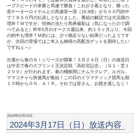
ープスピードの単勝と馬連で勝負！これが２着となり、勝った
⑥テーオーロイヤルとの馬連⑥ー⑨（15.9倍）が５００円的中
で７９５０円の払戻しとなりました。番組の解説では大活躍の
増井ＴＭですが、恒例の当たり馬券撮影は（気になったので調
べてみると）昨年5月のオークス週以来、約１０ヶ月ぶり。今回
の的中も増井ＴＭ的には、少々物足りない結果だったようです
が、次回の登場ではご本人も納得の高配当ゲットを期待したい
ですねぇ～♪
次週から春のＧⅠシリーズが開幕！３月２４日（日）の放送日
は中京で春のスプリント王決定戦「高松宮記念」（Ｇ１・芝１
２００）が行われます。春の桶狭間にナムラクレア、ルガル、
ママコチャら快速馬が集結！この日のドラマティック競馬も朝
１０時からＯＮ．ＡＩＲ。それでは皆さん、お聴き逃しなく！
2024年03月15日
2024年3月17日（日）放送内容