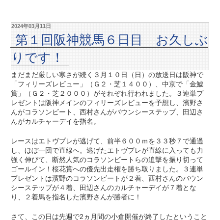
2024年03月11日
第１回阪神競馬６日目 お久しぶ
りです！
まだまだ厳しい寒さが続く３月１０日（日）の放送日は阪神で
「フィリーズレビュー」（Ｇ２・芝１４００）、中京で「金鯱
賞」（Ｇ２・芝２０００）がそれぞれ行われました。３連単プ
レゼントは阪神メインのフィリーズレビューを予想し、濱野さ
んがコラソンビート、西村さんがバウンシーステップ、田辺さ
んがカルチャーデイを指名。
レースはエトヴプレが逃げて、前半６００ｍを３３秒７で通過
し、ほぼ一団で直線へ。逃げたエトヴプレが直線に入っても力
強く伸びて、断然人気のコラソンビートらの追撃を振り切って
ゴールイン！桜花賞への優先出走権を勝ち取りました。３連単
プレゼントは濱野のコラソンビートが２着、西村さんのバウン
シーステップが４着、田辺さんのカルチャーデイが７着とな
り、２着馬を指名した濱野さんが勝者に！
さて、この日は先週で2ヵ月間の小倉開催が終了したということ