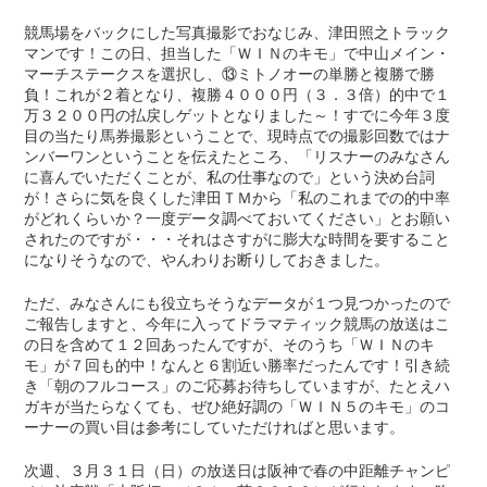
競馬場をバックにした写真撮影でおなじみ、津田照之トラック
マンです！この日、担当した「ＷＩＮのキモ」で中山メイン・
マーチステークスを選択し、⑬ミトノオーの単勝と複勝で勝
負！これが２着となり、複勝４０００円（３．３倍）的中で１
万３２００円の払戻しゲットとなりました～！すでに今年３度
目の当たり馬券撮影ということで、現時点での撮影回数ではナ
ンバーワンということを伝えたところ、「リスナーのみなさん
に喜んでいただくことが、私の仕事なので」という決め台詞
が！さらに気を良くした津田ＴＭから「私のこれまでの的中率
がどれくらいか？一度データ調べておいてください」とお願い
されたのですが・・・それはさすがに膨大な時間を要すること
になりそうなので、やんわりお断りしておきました。
ただ、みなさんにも役立ちそうなデータが１つ見つかったので
ご報告しますと、今年に入ってドラマティック競馬の放送はこ
の日を含めて１２回あったんですが、そのうち「ＷＩＮのキ
モ」が７回も的中！なんと６割近い勝率だったんです！引き続
き「朝のフルコース」のご応募お待ちしていますが、たとえハ
ガキが当たらなくても、ぜひ絶好調の「ＷＩＮ５のキモ」のコ
ーナーの買い目は参考にしていただければと思います。
次週、３月３１日（日）の放送日は阪神で春の中距離チャンピ