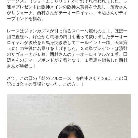
テークス」（Ｇ２・芝１８００）がそれぞれ行われました。３
連単プレゼントは阪神メインの阪神大賞典を予想し、濱野さん
がサヴォーナ、西村さんがテーオーロイヤル、田辺さんがディ
ープボンドを指名。
レースはジャンカズマが引っ張るスローな流れのまま、ほぼ一
団で直線へ。好位から馬場の内目を通って抜け出したテーオー
ロイヤルが後続を５馬身突き放してゴールイン！一躍、天皇賞
（春）の主役に名乗りを上げました。３連単プレゼントは濱野
のサヴォーナが６着、西村さんのテーオーロイヤルが１着、田
辺さんのディープボンドが７着となり、１着馬を指名した西村
さんが勝者に！
さて、この日の「朝のフルコース」を的中させたのは、この日
記には久々の登場となった、この方！！