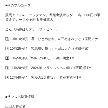
■朝のフルコース
競馬エイトのトラックマン、番組出演者らが 各5,000円の軍
資金でレースを予想 & 馬券購入。
当たり馬券はリスナープレゼント。
1️⃣ 10時10分頃「君にひとめぼれ」= 三宅きみひと（実況アナ）
2️⃣ 10時25分頃「穴馬狙い撃ち」= 田辺大介（構成作家）
3️⃣ 10時50分頃「WIN5のキモ」= 津田照之TM
4️⃣ 11時20分頃「2024年 クラシックへの道」=西尾 学TM
5️⃣ 12時40分頃「究極の1点勝負」= 喜多村克利TM
■サンスポ特選情報
山口大輝記者