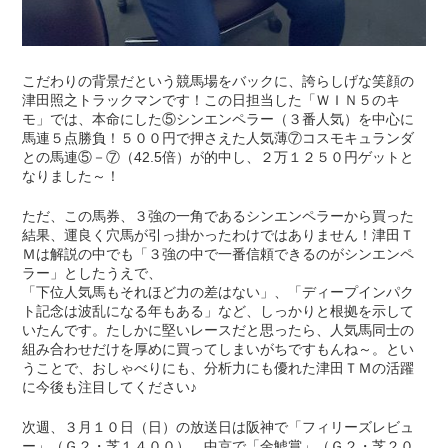
こだわりの背景だという競馬場をバックに、誇らしげな笑顔の
津田照之トラックマンです！この日担当した「ＷＩＮ５のキ
モ」では、本命にした⑤シンエンペラー（３番人気）を中心に
馬連５点勝負！５００円で押さえた人気薄⑦コスモキュランダ
との馬連⑤－⑦（42.5倍）が的中し、２万１２５０円ゲットと
なりました～！
ただ、この馬券、３強の一角であるシンエンペラーから買った
結果、運良く穴馬が引っ掛かったわけではありません！津田Ｔ
Ｍは解説の中でも「３強の中で一番信頼できるのがシンエンペ
ラー」としたうえで、
「下位人気馬もそれほど力の差はない」、「ディープインパク
ト記念は波乱になる年もある」など、しっかりと根拠を示して
いたんです。たしかに堅いレースだと思ったら、人気馬同士の
組み合わせだけを厚めに買ってしまいがちですもんね～。とい
うことで、おしゃべりにも、分析力にも優れた津田ＴＭの活躍
に今後も注目してください♪
次週、３月１０日（日）の放送日は阪神で「フィリーズレビュ
ー」（Ｇ２・芝１４００）、中京で「金鯱賞」（Ｇ２・芝２０