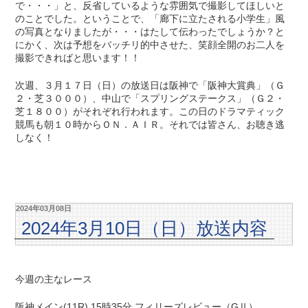
で・・・」と、反省しているような雰囲気で撮影してほしいと
のことでした。ということで、「廊下に立たされる小学生」風
の写真となりましたが・・・はたして伝わったでしょうか？と
にかく、次は予想をバッチリ的中させた、笑顔全開のお二人を
撮影できればと思います！！
次週、３月１７日（日）の放送日は阪神で「阪神大賞典」（Ｇ
２・芝３０００）、中山で「スプリングステークス」（Ｇ２・
芝１８００）がそれぞれ行われます。この日のドラマティック
競馬も朝１０時からＯＮ．ＡＩＲ。それでは皆さん、お聴き逃
しなく！
2024年03月08日
2024年3月10日（日）放送内容
今週の主なレース
阪神メイン(11R) 15時35分 フィリーズレビュー（GⅡ）