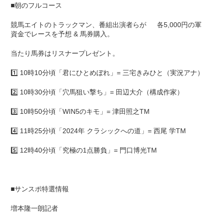
■朝のフルコース
競馬エイトのトラックマン、番組出演者らが 各5,000円の軍
資金でレースを予想 & 馬券購入。
当たり馬券はリスナープレゼント。
1️⃣ 10時10分頃「君にひとめぼれ」= 三宅きみひと（実況アナ）
2️⃣ 10時30分頃「穴馬狙い撃ち」= 田辺大介（構成作家）
3️⃣ 10時50分頃「WIN5のキモ」= 津田照之TM
4️⃣ 11時25分頃「2024年 クラシックへの道」= 西尾 学TM
5️⃣ 12時40分頃「究極の1点勝負」= 門口博光TM
■サンスポ特選情報
増本隆一朗記者