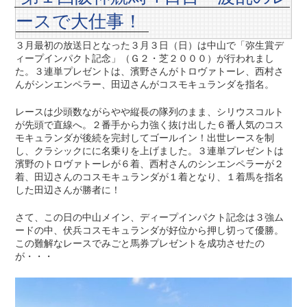
ースで大仕事！
３月最初の放送日となった３月３日（日）は中山で「弥生賞デ
ィープインパクト記念」（Ｇ２・芝２０００）が行われまし
た。３連単プレゼントは、濱野さんがトロヴァトーレ、西村さ
んがシンエンペラー、田辺さんがコスモキュランダを指名。
レースは少頭数ながらやや縦長の隊列のまま、シリウスコルト
が先頭で直線へ。２番手から力強く抜け出した６番人気のコス
モキュランダが後続を完封してゴールイン！出世レースを制
し、クラシックにに名乗りを上げました。３連単プレゼントは
濱野のトロヴァトーレが６着、西村さんのシンエンペラーが２
着、田辺さんのコスモキュランダが１着となり、１着馬を指名
した田辺さんが勝者に！
さて、この日の中山メイン、ディープインパクト記念は３強ム
ードの中、伏兵コスモキュランダが好位から押し切って優勝。
この難解なレースでみごと馬券プレゼントを成功させたの
が・・・