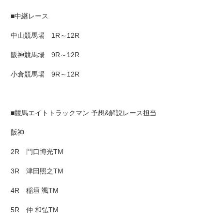
■中継レース
中山競馬場 1R～12R
阪神競馬場 9R～12R
小倉競馬場 9R～12R
■競馬エイトトラックマン 予想&解説レース担当
阪神
2R 門口博光TM
3R 津田照之TM
4R 稲垣 颯TM
5R 仲 和弘TM