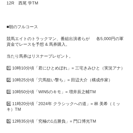
12R 西尾 学TM
■朝のフルコース
競馬エイトのトラックマン、番組出演者らが 各5,000円の軍
資金でレースを予想 & 馬券購入。
当たり馬券はリスナープレゼント。
1️⃣ 10時10分頃「君にひとめぼれ」= 三宅きみひと（実況アナ）
2️⃣ 10時25分頃「穴馬狙い撃ち」= 田辺大介（構成作家）
3️⃣ 10時50分頃「WIN5のキモ」= 増井辰之輔TM
4️⃣ 11時20分頃「2024年 クラシックへの道」= 林 美希（ミッ
キ）TM
5️⃣ 12時35分頃「究極の1点勝負」= 門口博光TM