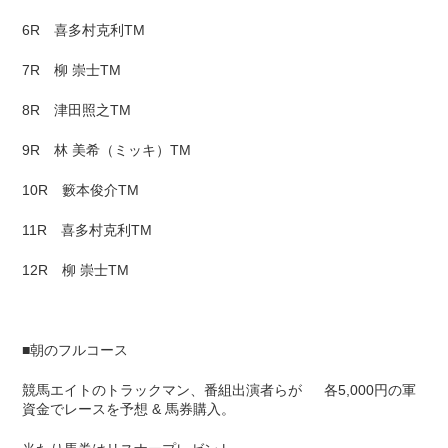
6R 喜多村克利TM
7R 柳 崇士TM
8R 津田照之TM
9R 林 美希（ミッキ）TM
10R 籔本俊介TM
11R 喜多村克利TM
12R 柳 崇士TM
■朝のフルコース
競馬エイトのトラックマン、番組出演者らが 各5,000円の軍
資金でレースを予想 & 馬券購入。