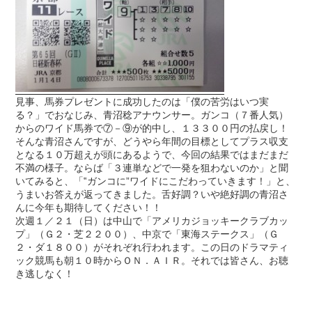
見事、馬券プレゼントに成功したのは「僕の苦労はいつ実
る？」でおなじみ、青沼稔アナウンサー。ガンコ（７番人気）
からのワイド馬券で⑦－⑨が的中し、１３３００円の払戻し！
そんな青沼さんですが、どうやら年間の目標としてプラス収支
となる１０万超えが頭にあるようで、今回の結果ではまだまだ
不満の様子。ならば「３連単などで一発を狙わないのか」と聞
いてみると、「‟ガンコに”ワイドにこだわっていきます！」と、
うまいお答えが返ってきました。舌好調？いや絶好調の青沼さ
んに今年も期待してください！！
次週１／２１（日）は中山で「アメリカジョッキークラブカッ
プ」（Ｇ２・芝２２００）、中京で「東海ステークス」（Ｇ
２・ダ１８００）がそれぞれ行われます。この日のドラマティ
ック競馬も朝１０時からＯＮ．ＡＩＲ。それでは皆さん、お聴
き逃しなく！