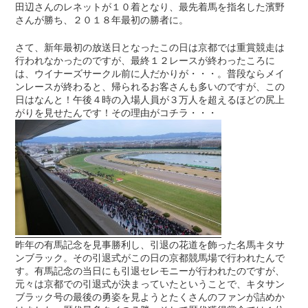
田辺さんのレネットが１０着となり、最先着馬を指名した濱野
さんが勝ち、２０１８年最初の勝者に。
さて、新年最初の放送日となったこの日は京都では重賞競走は
行われなかったのですが、最終１２レースが終わったころに
は、ウイナーズサークル前に人だかりが・・・。普段ならメイ
ンレースが終わると、帰られるお客さんも多いのですが、この
日はなんと！午後４時の入場人員が３万人を超えるほどの尻上
がりを見せたんです！その理由がコチラ・・・
昨年の有馬記念を見事勝利し、引退の花道を飾った名馬キタサ
ンブラック。その引退式がこの日の京都競馬場で行われたんで
す。有馬記念の当日にも引退セレモニーが行われたのですが、
元々は京都での引退式が決まっていたということで、キタサン
ブラック号の最後の勇姿を見ようとたくさんのファンが詰めか