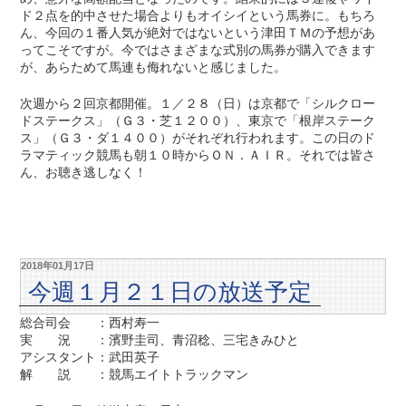
ド２点を的中させた場合よりもオイシイという馬券に。もちろ
ん、今回の１番人気が絶対ではないという津田ＴＭの予想があ
ってこそですが。今ではさまざまな式別の馬券が購入できます
が、あらためて馬連も侮れないと感じました。
次週から２回京都開催。１／２８（日）は京都で「シルクロー
ドステークス」（Ｇ３・芝１２００）、東京で「根岸ステーク
ス」（Ｇ３・ダ１４００）がそれぞれ行われます。この日のド
ラマティック競馬も朝１０時からＯＮ．ＡＩＲ。それでは皆さ
ん、お聴き逃しなく！
2018年01月17日
今週１月２１日の放送予定
総合司会 ：西村寿一
実 況 ：濱野圭司、青沼稔、三宅きみひと
アシスタント：武田英子
解 説 ：競馬エイトトラックマン