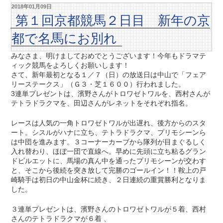
2018年01月09日
第１回京都競馬２日目 新年の京
都で名馬にお別れ
みなさま、明けましておめでとうございます！今年もドラマテ
ィック競馬をよろしくお願いします！
さて、新年最初となる１／７（日）の放送日は中山で「フェア
リーステークス」（Ｇ３・芝１６００）行われました。
3連単プレゼントは、濱野さんがトロワゼトワルを、西村さんが
テトラドラクマを、田辺さんがレネットをそれぞれ指名。
レースは人気の一角トロワゼトワルが出遅れ、後方からのスタ
ート。シスルがハナに立ち、テトラドラクマ、プリモシーンら
は中団を進みます。３コーナーカーブから隊列が目まぐるしく
入れ替わり、ほぼ一団で直線へ。早めに先頭に立ち粘るグラン
ドピルエットに、馬場の真ん中を通ったプリモシーンが交わす
と、そこから後続を突き放して完勝のゴールイン！！鞍上の戸
崎騎手は初日の中山金杯に続き、２日連続の重賞勝利となりま
した。
３連単プレゼントは、濱野さんのトロワゼトワルが５着、西村
さんのテトラドラクマが６着 、