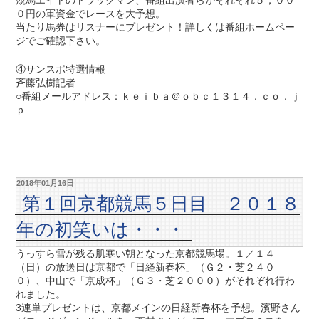
競馬エイトのトラックマン、番組出演者らがそれぞれ５，００
０円の軍資金でレースを大予想。
当たり馬券はリスナーにプレゼント！詳しくは番組ホームペー
ジでご確認下さい。
④サンスポ特選情報
斉藤弘樹記者
○番組メールアドレス：ｋｅｉｂａ＠ｏｂｃ１３１４．ｃｏ．ｊ
ｐ
2018年01月16日
第１回京都競馬５日目 ２０１８
年の初笑いは・・・
うっすら雪が残る肌寒い朝となった京都競馬場。１／１４
（日）の放送日は京都で「日経新春杯」（Ｇ２・芝２４０
０）、中山で「京成杯」（Ｇ３・芝２０００）がそれぞれ行わ
れました。
3連単プレゼントは、京都メインの日経新春杯を予想。濱野さん