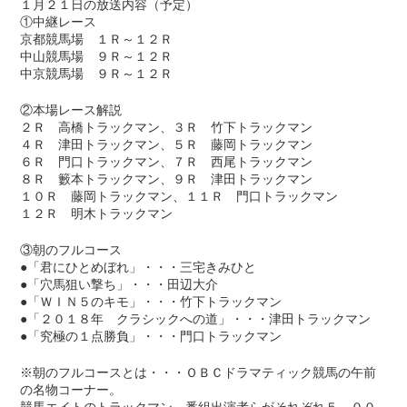
１月２１日の放送内容（予定）
①中継レース
京都競馬場 １Ｒ～１２Ｒ
中山競馬場 ９Ｒ～１２Ｒ
中京競馬場 ９Ｒ～１２Ｒ
②本場レース解説
２Ｒ 高橋トラックマン、３Ｒ 竹下トラックマン
４Ｒ 津田トラックマン、５Ｒ 藤岡トラックマン
６Ｒ 門口トラックマン、７Ｒ 西尾トラックマン
８Ｒ 籔本トラックマン、９Ｒ 津田トラックマン
１０Ｒ 藤岡トラックマン、１１Ｒ 門口トラックマン
１２Ｒ 明木トラックマン
③朝のフルコース
●「君にひとめぼれ」・・・三宅きみひと
●「穴馬狙い撃ち」・・・田辺大介
●「ＷＩＮ５のキモ」・・・竹下トラックマン
●「２０１８年 クラシックへの道」・・・津田トラックマン
●「究極の１点勝負」・・・門口トラックマン
※朝のフルコースとは・・・ＯＢＣドラマティック競馬の午前
の名物コーナー。