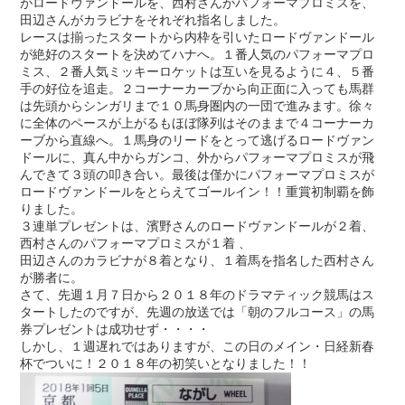
がロードヴァンドールを、西村さんがパフォーマプロミスを、
田辺さんがカラビナをそれぞれ指名しました。
レースは揃ったスタートから内枠を引いたロードヴァンドール
が絶好のスタートを決めてハナへ。１番人気のパフォーマプロ
ミス、２番人気ミッキーロケットは互いを見るように４、５番
手の好位を追走。２コーナーカーブから向正面に入っても馬群
は先頭からシンガリまで１０馬身圏内の一団で進みます。徐々
に全体のペースが上がるもほぼ隊列はそのままで４コーナーカ
ーブから直線へ。１馬身のリードをとって逃げるロードヴァン
ドールに、真ん中からガンコ、外からパフォーマプロミスが飛
んできて３頭の叩き合い。最後は僅かにパフォーマプロミスが
ロードヴァンドールをとらえてゴールイン！！重賞初制覇を飾
りました。
３連単プレゼントは、濱野さんのロードヴァンドールが２着、
西村さんのパフォーマプロミスが１着 、
田辺さんのカラビナが８着となり、１着馬を指名した西村さん
が勝者に。
さて、先週１月７日から２０１８年のドラマティック競馬はス
タートしたのですが、先週の放送では「朝のフルコース」の馬
券プレゼントは成功せず・・・・
しかし、１週遅れではありますが、この日のメイン・日経新春
杯でついに！２０１８年の初笑いとなりました！！