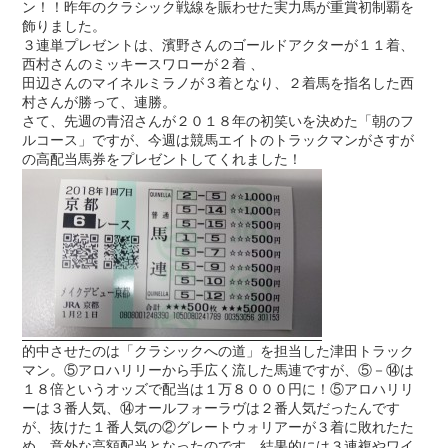
ン！！昨年のクラシック戦線を賑わせた実力馬が重賞初制覇を
飾りました。
３連単プレゼントは、濱野さんのゴールドアクターが１１着、
西村さんのミッキースワローが２着 、
田辺さんのマイネルミラノが３着となり、２着馬を指名した西
村さんが勝って、連勝。
さて、先週の青沼さんが２０１８年の初笑いを決めた「朝のフ
ルコース」ですが、今週は競馬エイトのトラックマンがさすが
の高配当馬券をプレゼントしてくれました！
的中させたのは「クラシックへの道」を担当した津田トラック
マン。⑤アロハリリーから手広く流した馬連ですが、⑤－⑭は
１８倍というオッズで配当は１万８０００円に！⑤アロハリリ
ーは３番人気、⑭オールフォーラヴは２番人気だったんです
が、抜けた１番人気の②グレートウォリアーが３着に敗れたた
め、意外な高額配当となったのです。結果的には３連複やワイ