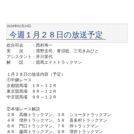
2018年01月24日
今週１月２８日の放送予定
総合司会 ：西村寿一
実 況 ：濱野圭司、青沼稔、三宅きみひと
アシスタント：井川茉代
解 説 ：競馬エイトトラックマン
１月２８日の放送内容（予定）
①中継レース
京都競馬場 １Ｒ～１２Ｒ
東京競馬場 ９Ｒ～１２Ｒ
中京競馬場 ９Ｒ～１２Ｒ
②本場レース解説
２Ｒ 高橋トラックマン、３Ｒ ショータトラックマン
４Ｒ 増井トラックマン、５Ｒ 喜多村トラックマン
６Ｒ 門口トラックマン、７Ｒ 仲トラックマン
８Ｒ 藤岡トラックマン、９Ｒ 増井トラックマン