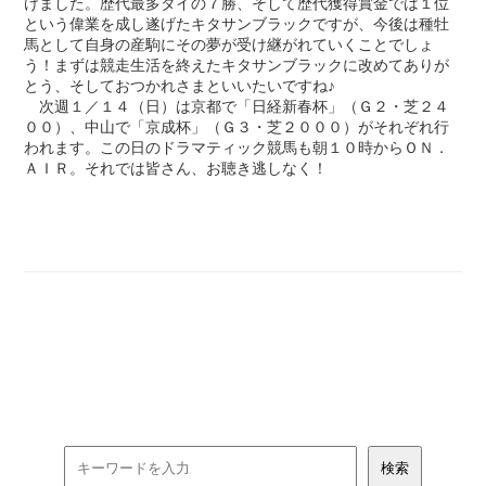
けました。歴代最多タイの７勝、そして歴代獲得賞金では１位
という偉業を成し遂げたキタサンブラックですが、今後は種牡
馬として自身の産駒にその夢が受け継がれていくことでしょ
う！まずは競走生活を終えたキタサンブラックに改めてありが
とう、そしておつかれさまといいたいですね♪
次週１／１４（日）は京都で「日経新春杯」（Ｇ２・芝２４
００）、中山で「京成杯」（Ｇ３・芝２０００）がそれぞれ行
われます。この日のドラマティック競馬も朝１０時からＯＮ．
ＡＩＲ。それでは皆さん、お聴き逃しなく！