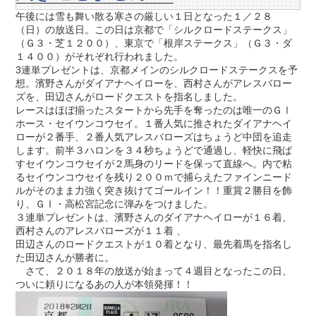
午後には雪も舞い散る寒さの厳しい１日となった１／２８
（日）の放送日。この日は京都で「シルクロードステークス」
（Ｇ３・芝１２００）、東京で「根岸ステークス」（Ｇ３・ダ
１４００）がそれぞれ行われました。
3連単プレゼントは、京都メインのシルクロードステークスを予
想。濱野さんがダイアナヘイローを、西村さんがアレスバロー
ズを、田辺さんがロードクエストを指名しました。
レースはほぼ揃ったスタートから先手を奪ったのは唯一のＧⅠ
ホース・セイウンコウセイ。１番人気に推されたダイアナヘイ
ローが２番手、２番人気アレスバローズはちょうど中団を追走
します。前半３ハロンを３４秒ちょうどで通過し、軽快に飛ば
すセイウンコウセイが２馬身のリードを保って直線へ。内で粘
るセイウンコウセイを残り２００ｍで捕らえたファインニード
ルがそのまま力強く突き抜けてゴールイン！！重賞２勝目を飾
り、ＧⅠ・高松宮記念に弾みをつけました。
３連単プレゼントは、濱野さんのダイアナヘイローが１６着、
西村さんのアレスバローズが１１着 、
田辺さんのロードクエストが１０着となり、最先着馬を指名し
た田辺さんが勝者に。
さて、２０１８年の放送が始まって４週目となったこの日、
ついに頼りになるあの人が本領発揮！！