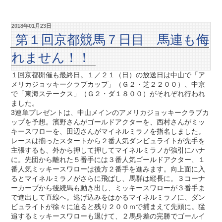
2018年01月23日
第１回京都競馬７日目 馬連も侮
れません！！
１回京都開催も最終日。１／２１（日）の放送日は中山で「ア
メリカジョッキークラブカップ」（Ｇ２・芝２２００）、中京
で「東海ステークス」（Ｇ２・ダ１８００）がそれぞれ行われ
ました。
3連単プレゼントは、中山メインのアメリカジョッキークラブカ
ップを予想。濱野さんがゴールドアクターを、西村さんがミッ
キースワローを、田辺さんがマイネルミラノを指名しました。
レースは揃ったスタートから２番人気ダンビュライトが先手を
主張するも、外から押して押してマイネルミラノが強引にハナ
に。先団から離れた５番手には３番人気ゴールドアクター、１
番人気ミッキースワローは後方２番手を進みます。向上面に入
るとマイネルミラノがさらに飛ばし、馬群は縦長に。３コーナ
ーカーブから後続馬も動き出し、ミッキースワローが３番手ま
で進出して直線へ。逃げ込みをはかるマイネルミラノに、ダン
ビュライトが徐々に迫ると残り２００ｍで捕まえて先頭に。猛
追するミッキースワローも退けて、２馬身差の完勝でゴールイ