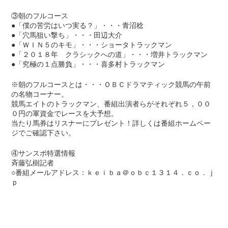
③朝のフルコース
●「僕の苦労はいつ実る？」・・・青沼稔
●「穴馬狙い撃ち」・・・田辺大介
●「ＷＩＮ５のキモ」・・・ショータトラックマン
●「２０１８年 クラシックへの道」・・・増井トラックマン
●「究極の１点勝負」・・・喜多村トラックマン
※朝のフルコースとは・・・ＯＢＣドラマティック競馬の午前
の名物コーナー。
競馬エイトのトラックマン、番組出演者らがそれぞれ５，００
０円の軍資金でレースを大予想。
当たり馬券はリスナーにプレゼント！詳しくは番組ホームペー
ジでご確認下さい。
④サンスポ特選情報
斉藤弘樹記者
○番組メールアドレス：ｋｅｉｂａ＠ｏｂｃ１３１４．ｃｏ．ｊ
ｐ