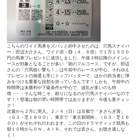
こちらのワイド馬券をズバッと的中させたのは、穴馬スナイパ
ー・田辺大介さん。ワイド④－⑬（４．６倍）で１万１５００
円の馬券プレゼントに成功しました。午後３時以降のメインレ
ースが対象となることが多い「朝のフルコース」ですが、田辺
さんの「穴馬狙い撃ち！」は午前中のレースが中心。それゆえ
プレゼントの抽選も常にトップバッターで、ほかの担当者に弾
みをつける重要な役割を担っているんです！しかも、午前中の
時間帯は未勝利や下級条件が中心で、波乱が多いのも特
徴・・・そんな時こそ、頼りになるのが穴馬スナイパーなので
す！！登場は朝の早い時間帯ではありますが、今後も要チェッ
ク！
次週から２月に突入。２／４（日）は京都で「きさらぎ賞」
（Ｇ３・芝１８００）、東京で「東京新聞杯」（Ｇ３・芝１６
００）がそれぞれ行われます。この日のドラマティック競馬も
朝１０時からＯＮ．ＡＩＲ。それでは皆さん、お聴き逃しな
く！