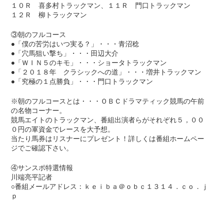
１０Ｒ 喜多村トラックマン、１１Ｒ 門口トラックマン
１２Ｒ 柳トラックマン
③朝のフルコース
●「僕の苦労はいつ実る？」・・・青沼稔
●「穴馬狙い撃ち」・・・田辺大介
●「ＷＩＮ５のキモ」・・・ショータトラックマン
●「２０１８年 クラシックへの道」・・・増井トラックマン
●「究極の１点勝負」・・・門口トラックマン
※朝のフルコースとは・・・ＯＢＣドラマティック競馬の午前
の名物コーナー。
競馬エイトのトラックマン、番組出演者らがそれぞれ５，００
０円の軍資金でレースを大予想。
当たり馬券はリスナーにプレゼント！詳しくは番組ホームペー
ジでご確認下さい。
④サンスポ特選情報
川端亮平記者
○番組メールアドレス：ｋｅｉｂａ＠ｏｂｃ１３１４．ｃｏ．ｊ
ｐ