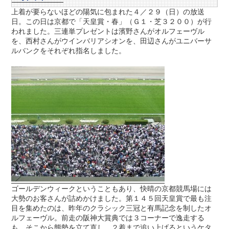
上着が要らないほどの陽気に包まれた４／２９（日）の放送
日。この日は京都で「天皇賞・春」（Ｇ１・芝３２００）が行
われました。三連単プレゼントは濱野さんがオルフェーヴル
を、西村さんがウインバリアシオンを、田辺さんがユニバーサ
ルバンクをそれぞれ指名しました。
ゴールデンウィークということもあり、快晴の京都競馬場には
大勢のお客さんが詰めかけました。第１４５回天皇賞で最も注
目を集めたのは、昨年のクラシック三冠と有馬記念を制したオ
ルフェーヴル。前走の阪神大賞典では３コーナーで逸走する
も、そこから態勢を立て直し、２着まで追い上げるというケタ