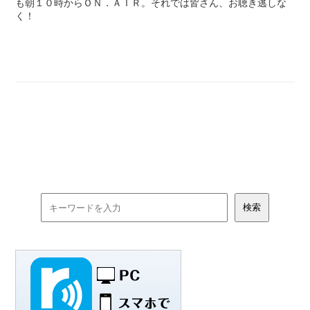
も朝１０時からＯＮ．ＡＩＲ。それでは皆さん、お聴き逃しな
く！