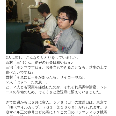
2人は暫し、こんなやりとりをしていました。
西村「三宅くん、絶好の行楽日和やねぇ♪」
三宅「ホンマですねぇ、お弁当もできることなら、芝生の上で
食べたいですね」
西村「それにビールがあったら、サイコーやね♪」
２人「はぁ〜（ため息）」
と、２人とも現実を痛感したのか、それぞれ馬券学講座、５レ
ースの準備のため、そそくさと放送席に消えていきました。
さて次週からは５月に突入。５／６（日）の放送日は、東京で
「NHKマイルカップ」（Ｇ１・芝１６００）が行われます。３
歳マイル王の称号はどの馬に！？この日のドラマティック競馬