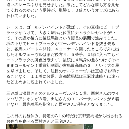
違いのレースぶりを見せました。果たしてどんな勝ち方を見せ
てくれるのかという期待が、単勝１．３倍というオッズにあら
われていました。
レースは、ゴールデンハインドが飛ばし、その直後にビートブ
ラックがつけて、大きく離れた位置にナムラクレセントがい
て、その遥か後方に後続馬群という縦長の展開で進みました。
坂の下りでビートブラックがゴールデンハインドを抜き去る
と、各馬スパートを開始。４コーナーを回ったところで外に出
したオルフェーヴルはまだ後方４、５番手。直線に入ってもビ
ートブラックの脚色は衰えず、後続に４馬身の差をつけてその
ままゴールイン！重賞初制覇が古馬最高峰のＧⅠという大金星
を挙げました。そして、注目のオルフェーヴルは直線でも弾け
ることなく、１１着に敗退。京都競馬場は三冠達成時とは違っ
たどよめきに包まれていました。
三連単は濱野さんのオルフェーヴルが１１着、西村さんのウイ
ンバリアシオンが３着、田辺さんのユニバーサルバンクが６着
となり、最先着馬を指名した西村さんが勝者となりました。
この日のお昼休み。特定のGⅠの時だけ京都競馬場から出される
お弁当を食べる西村さんと三宅さん。