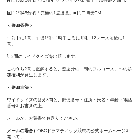
4️⃣ 11時30分頃「2026年 クラシックへの道」= 増井辰之輔TM
5️⃣ 12時45分頃「究極の1点勝負」= 門口博光TM
＜参加条件＞
午前中に1問、午後1時～1時半ごろに1問、12レース前後に1
問。
計3問のワイドクイズを出題します。
このうち2問に正解すると、翌週分の「朝のフルコース」への参
加権利が発生します。
＜参加方法＞
ワイドクイズの答え3問と、郵便番号・住所・氏名・年齢・電話
番号をお書きの上、
メールか、お葉書でお送りください。
メールの場合）
OBCドラマティック競馬の公式ホームページを
開いて、