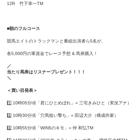
12R 竹下幸一TM
■
朝のフルコース
競馬エイトのトラックマンと番組出演者ら5名が、
各5,000円の軍資金でレース予想 & 馬券購入！
／
当たり馬券はリスナープレゼント！！！
＼
＜買い目発表＞
1️⃣ 10時05分頃「君にひとめぼれ」= 三宅きみひと（実況アナ）
2️⃣ 10時30分頃「穴馬狙い撃ち」= 田辺大介（構成作家）
3️⃣ 10時55分頃「WIN5のキモ」= 仲 和弘TM