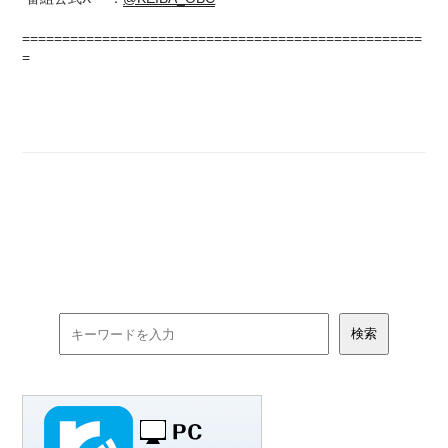
==================================================
=