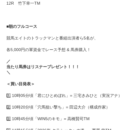
12R 竹下幸一TM
■
朝のフルコース
競馬エイトのトラックマンと番組出演者ら5名が、
各5,000円の軍資金でレース予想 & 馬券購入！
／
当たり馬券はリスナープレゼント！！！
＼
＜買い目発表＞
1️⃣ 10時05分頃「君にひとめぼれ」= 三宅きみひと（実況アナ）
2️⃣ 10時20分頃「穴馬狙い撃ち」= 田辺大介（構成作家）
3️⃣ 10時45分頃「WIN5のキモ」= 高橋賢司TM