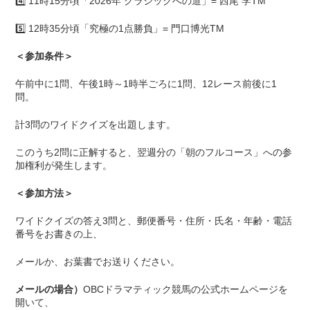
4️⃣ 11時15分頃「2026年 クラシックへの道」= 西尾 学TM
5️⃣ 12時35分頃「究極の1点勝負」= 門口博光TM
＜参加条件＞
午前中に1問、午後1時～1時半ごろに1問、12レース前後に1
問。
計3問のワイドクイズを出題します。
このうち2問に正解すると、翌週分の「朝のフルコース」への参
加権利が発生します。
＜参加方法＞
ワイドクイズの答え3問と、郵便番号・住所・氏名・年齢・電話
番号をお書きの上、
メールか、お葉書でお送りください。
メールの場合）
OBCドラマティック競馬の公式ホームページを
開いて、