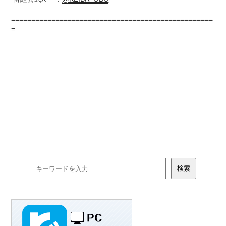
==================================================
=