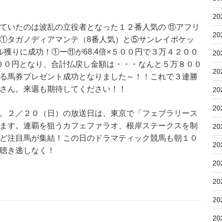
20
ていたのは波乱の立役者となった１２番人気の ⑪アフリ
20
①タガノディアマンテ（8番人気）と⑤サンレイポケッ
獲りに成功！①ー⑪が68.4倍×５００円で３万４２００
20
６００円となり、合計払戻し金額は・・・なんと５万８００
20
る馬券プレゼント成功となりました～！！これで３連勝
さん。来週も期待してください！！
20
20
。２／２０（日）の放送日は、東京で「フェブラリース
ます。連覇を狙うカフェファラオ、根岸ステークスを制
20
ど注目馬が集結！この日のドラマティック競馬も朝１０
20
聴き逃しなく！
20
20
20
20