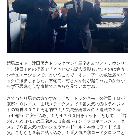
競馬エイト・津田照之トラックマンと三宅きみひとアナウンサ
ー。津田ＴＭの提案で「どうせなら記念撮影もいつものは違う
シチュエーションで」ということで、オンエア中の放送席をバ
ックに撮影しました。右端で西村さんが何が起こったのか分か
らず不思議そうな表情でこちらを見ていますね。
さて当たり馬券の方ですが、「ＷＩＮ５のキモ」の津田ＴＭが
京都１０レース「山城ステークス」で７番人気の⑤トラペジス
トの複勝３０００円を的中！人気馬が総崩れの大混戦で３着
（4.9倍）に突っ込み、１万４７００円をゲット！そして、「君
のひとめぼれ」の三宅さんは京都メイン「プロキオンステーク
ス」で８番人気の①ルシュヴァルドールを本命にワイドで勝
負。こちらも３着に粘り込み、１番人気の⑬ロードクロンヌと