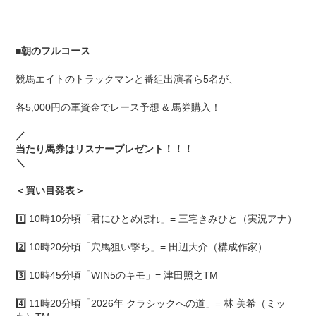
■
朝のフルコース
競馬エイトのトラックマンと番組出演者ら5名が、
各5,000円の軍資金でレース予想 & 馬券購入！
／
当たり馬券はリスナープレゼント！！！
＼
＜買い目発表＞
1️⃣ 10時10分頃「君にひとめぼれ」= 三宅きみひと（実況アナ）
2️⃣ 10時20分頃「穴馬狙い撃ち」= 田辺大介（構成作家）
3️⃣ 10時45分頃「WIN5のキモ」= 津田照之TM
4️⃣ 11時20分頃「2026年 クラシックへの道」= 林 美希（ミッ