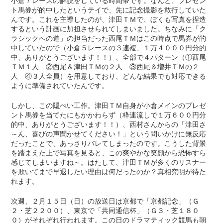
小倉７レースの解説をしている時間帯です。なんと、プレゼン
ト馬券が的中したというテイで、先に記念撮影を敢行していた
んです。これを主導したのが、津田ＴＭで、ぼくも写真を捏造
するという計画に加担させられてしまいました。ちなみに「ク
ラシックへの道」の担当だった西尾ＴＭはこの時点で馬券が的
中していたので（小倉５レースの３連複、１万４０００円分的
中、ありがとうございます！！）、全部で４パターン（①西尾
ＴＭ１人 ②西尾＆津田ＴＭの２人 ③西尾＆増井ＴＭの２
人 ④３人全員）を用意しており、どんな結果でも対応できる
ように準備されていたんです。
しかし、この隠ぺい工作。津田ＴＭ自身が小倉メインのプレゼ
ント馬券を当てたにもかかわらず（枠連流しで１万６００円分
的中、ありがとうございます！！）、西村さんからの「津田さ
～ん、喜びの声聞かせてください！」という問いかけに無反応
だったことで、あっさりバレてしまったのです。こうした背景
を踏まえた上で写真を見ると、この爽やかな笑顔から恐怖すら
感じてしまいますね～。はたして、津田ＴＭが多くのリスナー
を欺いてまで早退したい理由は何だったのか？真相究明が待た
れます。
次週、２月１５日（日）の放送日は京都で「京都記念」（Ｇ
２・芝２２００）、東京で「共同通信杯」（Ｇ３・芝１８０
０）がそれぞれ行われます。この日のドラマティック競馬も朝