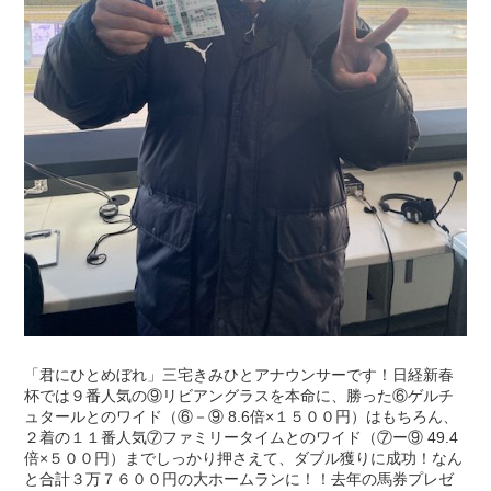
「君にひとめぼれ」三宅きみひとアナウンサーです！日経新春
杯では９番人気の⑨リビアングラスを本命に、勝った⑥ゲルチ
ュタールとのワイド（⑥－⑨ 8.6倍×１５００円）はもちろん、
２着の１１番人気⑦ファミリータイムとのワイド（⑦ー⑨ 49.4
倍×５００円）までしっかり押さえて、ダブル獲りに成功！なん
と合計３万７６００円の大ホームランに！！去年の馬券プレゼ