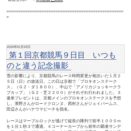
==================================================
=
2026年01月26日
第１回京都競馬９日目 いつも
のと違う記念撮影
雪の影響により、京都競馬のレース時間変更が相次いだ１月２
５日（日）の放送日。この日は京都で「プロキオンステーク
ス」（Ｇ２・ダ１８００）、中山で「アメリカジョッキークラ
ブカップ」（Ｇ２・芝２２００）がそれぞれ行われました。３
連単プレゼントは、京都メインのプロキオンステークスを予想
し、濱野さんがロードクロンヌ、西村さんがジェイパームス、
田辺さんがハナウマビーチを指名。
レースはマーブルロックが逃げて縦長の隊列で前半１０００ｍ
を１分１秒３で通過。４コーナーカーブから前年の覇者サンデ