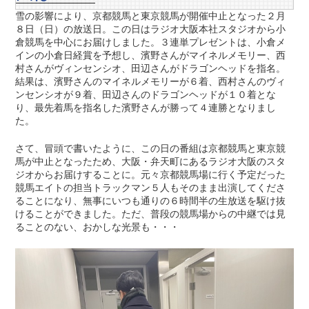
雪の影響により、京都競馬と東京競馬が開催中止となった２月
８日（日）の放送日。この日はラジオ大阪本社スタジオから小
倉競馬を中心にお届けしました。３連単プレゼントは、小倉メ
インの小倉日経賞を予想し、濱野さんがマイネルメモリー、西
村さんがヴィンセンシオ、田辺さんがドラゴンヘッドを指名。
結果は、濱野さんのマイネルメモリーが６着、西村さんのヴィ
ンセンシオが９着、田辺さんのドラゴンヘッドが１０着とな
り、最先着馬を指名した濱野さんが勝って４連勝となりまし
た。
さて、冒頭で書いたように、この日の番組は京都競馬と東京競
馬が中止となったため、大阪・弁天町にあるラジオ大阪のスタ
ジオからお届けすることに。元々京都競馬場に行く予定だった
競馬エイトの担当トラックマン５人もそのまま出演してくださ
ることになり、無事にいつも通りの６時間半の生放送を駆け抜
けることができました。ただ、普段の競馬場からの中継では見
ることのない、おかしな光景も・・・