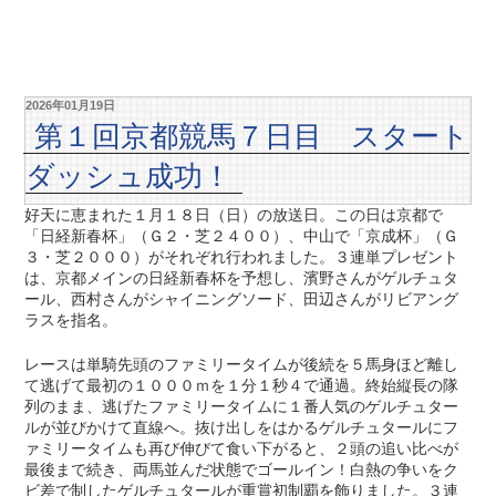
2026年01月19日
第１回京都競馬７日目 スタート
ダッシュ成功！
好天に恵まれた１月１８日（日）の放送日。この日は京都で
「日経新春杯」（Ｇ２・芝２４００）、中山で「京成杯」（Ｇ
３・芝２０００）がそれぞれ行われました。３連単プレゼント
は、京都メインの日経新春杯を予想し、濱野さんがゲルチュタ
ール、西村さんがシャイニングソード、田辺さんがリビアング
ラスを指名。
レースは単騎先頭のファミリータイムが後続を５馬身ほど離し
て逃げて最初の１０００ｍを１分１秒４で通過。終始縦長の隊
列のまま、逃げたファミリータイムに１番人気のゲルチュター
ルが並びかけて直線へ。抜け出しをはかるゲルチュタールにフ
ァミリータイムも再び伸びて食い下がると、２頭の追い比べが
最後まで続き、両馬並んだ状態でゴールイン！白熱の争いをク
ビ差で制したゲルチュタールが重賞初制覇を飾りました。３連