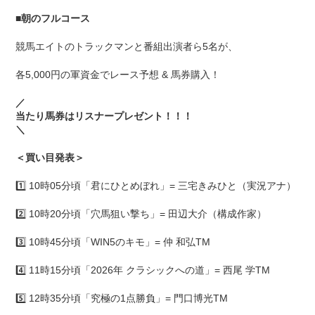
■
朝のフルコース
競馬エイトのトラックマンと番組出演者ら5名が、
各5,000円の軍資金でレース予想 & 馬券購入！
／
当たり馬券はリスナープレゼント！！！
＼
＜買い目発表＞
1️⃣ 10時05分頃「君にひとめぼれ」= 三宅きみひと（実況アナ）
2️⃣ 10時20分頃「穴馬狙い撃ち」= 田辺大介（構成作家）
3️⃣ 10時45分頃「WIN5のキモ」= 仲 和弘TM
4️⃣ 11時15分頃「2026年 クラシックへの道」= 西尾 学TM
5️⃣ 12時35分頃「究極の1点勝負」= 門口博光TM