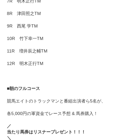
7R 明木正行TM
8R 津田照之TM
9R 西尾 学TM
10R 竹下幸一TM
11R 増井辰之輔TM
12R 明木正行TM
■
朝のフルコース
競馬エイトのトラックマンと番組出演者ら5名が、
各5,000円の軍資金でレース予想 & 馬券購入！
／
当たり馬券はリスナープレゼント！！！
＼