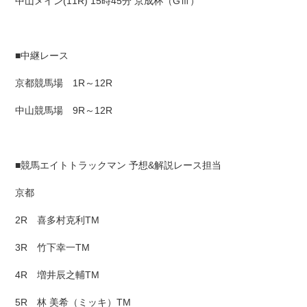
中山メイン(11R) 15時45分 京成杯（GⅢ）
■中継レース
京都競馬場 1R～12R
中山競馬場 9R～12R
■競馬エイトトラックマン 予想&解説レース担当
京都
2R 喜多村克利TM
3R 竹下幸一TM
4R 増井辰之輔TM
5R 林 美希（ミッキ）TM