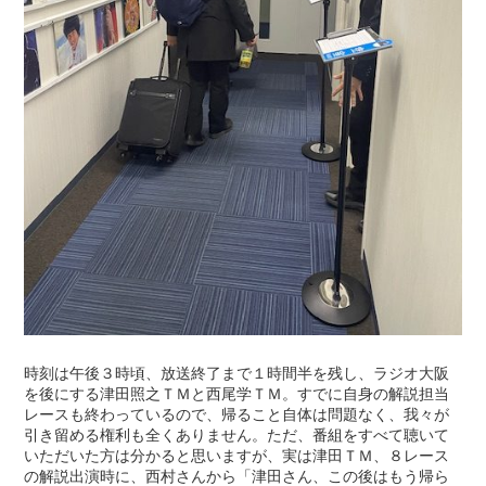
時刻は午後３時頃、放送終了まで１時間半を残し、ラジオ大阪
を後にする津田照之ＴＭと西尾学ＴＭ。すでに自身の解説担当
レースも終わっているので、帰ること自体は問題なく、我々が
引き留める権利も全くありません。ただ、番組をすべて聴いて
いただいた方は分かると思いますが、実は津田ＴＭ、８レース
の解説出演時に、西村さんから「津田さん、この後はもう帰ら