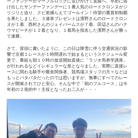
ーファンデーがマーブルロックに並びかけて直線へ。早めに抜
け出したサンデーファンデーに１番人気のロードクロンヌがジ
リジリと迫り、クビ差捕らえてゴールイン！待望の重賞初制覇
を果たしました。３連単プレゼントは濱野さんのロードクロン
ヌが１着、西村さんのジェイパームスが７着、田辺さんのハナ
ウマビーチが１２着となり、１着馬を指名した濱野さんが勝っ
て連勝。
さて、冒頭に書いたように、この日は降雪に伴う交通状況の影
響で京都１レースが１時間遅れで始まるというスケジュール変
更で、番組も朝１０時の放送開始直後に「ラジオ馬券学講座」
が行われるなどイレギュラーな形となりました。実際に直接レ
ースに関わる騎手や厩舎関係者、競馬場スタッフの方々などは
もっとバタバタだったのでは思いますが、無事にすべてのレー
スが開催されてひと安心。そんな中で「朝のフルコース」は今
年初の２発的中！主役となったお二人が・・・