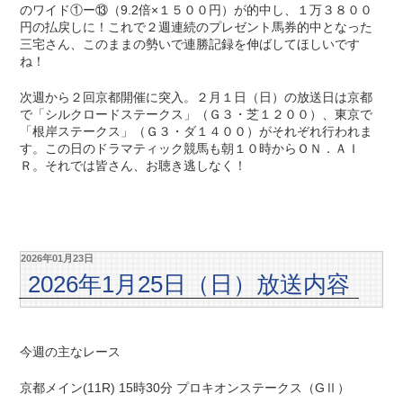
のワイド①ー⑬（9.2倍×１５００円）が的中し、１万３８００
円の払戻しに！これで２週連続のプレゼント馬券的中となった
三宅さん、このままの勢いで連勝記録を伸ばしてほしいです
ね！
次週から２回京都開催に突入。２月１日（日）の放送日は京都
で「シルクロードステークス」（Ｇ３・芝１２００）、東京で
「根岸ステークス」（Ｇ３・ダ１４００）がそれぞれ行われま
す。この日のドラマティック競馬も朝１０時からＯＮ．ＡＩ
Ｒ。それでは皆さん、お聴き逃しなく！
2026年01月23日
2026年1月25日（日）放送内容
今週の主なレース
京都メイン(11R) 15時30分 プロキオンステークス（GⅡ）