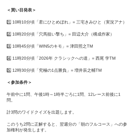
＜買い目発表＞
1️⃣ 10時10分頃「君にひとめぼれ」= 三宅きみひと（実況アナ）
2️⃣ 10時20分頃「穴馬狙い撃ち」= 田辺大介（構成作家）
3️⃣ 10時45分頃「WIN5のキモ」= 津田照之TM
4️⃣ 11時20分頃「2026年 クラシックへの道」= 西尾 学TM
5️⃣ 12時30分頃「究極の1点勝負」= 増井辰之輔TM
＜参加条件＞
午前中に1問、午後1時～1時半ごろに1問、12レース前後に1
問。
計3問のワイドクイズを出題します。
このうち2問に正解すると、翌週分の「朝のフルコース」への参
加権利が発生します。