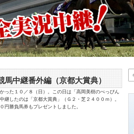
競馬中継番外編（京都大賞典）
かった１０／８（日）。この日は「高岡美樹のべっぴん
中継したのは「京都大賞典」（Ｇ２・芝２４００ｍ）。
０円勝負馬券もプレゼントしました。