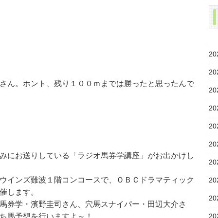
20
20
さん。ホント、残り１００ｍまでは勝ったと思ったんで
20
20
20
20
みにお送りしている「ラジオ馬券学講座」がお出かけし
20
ウインズ難波１階コンコースで、ＯＢＣドラマティック
20
催します。
20
馬券学・濱野圭司さん、穴馬スナイパー・田辺大介さ
20
ち馬予想を行いますよ～！