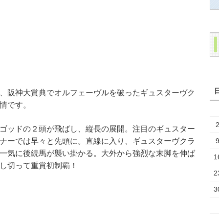
、阪神大賞典でオルフェーヴルを破ったギュスターヴク
情です。
ゴッドの２頭が飛ばし、縦長の展開。注目のギュスター
ナーでは早々と先頭に。直線に入り、ギュスターヴクラ
一気に後続馬が襲い掛かる。大外から強烈な末脚を伸ば
1
し切って重賞初制覇！
2
3