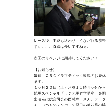
レース後、中継も終わり、うなだれる濱野
すが。。。直線は長いですねぇ。
次回のリベンジに期待してください！
【お知らせ】
毎週、ＯＢＣドラマティック競馬のお昼休
ます。
１０月２０日（土）お昼１１時４０分から
競馬スペシャル「ラジオ馬券学講座」を開
出演者は総合司会の西村寿一さん、データ
ん。いつものメンバーで翌日の菊花賞の勝