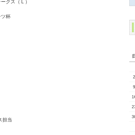
ステークス（Ｌ）
ーツ杯
1
2
3
ス担当