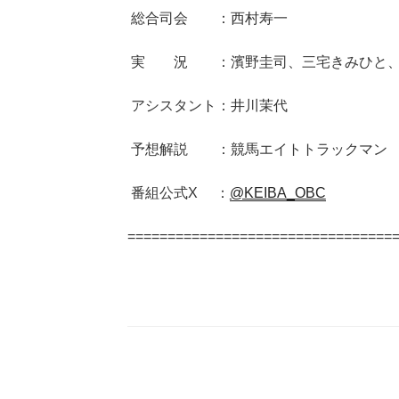
総合司会 ：西村寿一
実 況 ：濱野圭司、三宅きみひと、
アシスタント：井川茉代
予想解説 ：競馬エイトトラックマン
番組公式X ：
@KEIBA_OBC
=================================