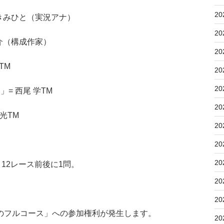
20
三宅きみひと（実況アナ）
20
大介（構成作家）
20
TM
20
20
」= 西尾 学TM
20
博光TM
20
20
20
12レース前後に1問。
20
20
のフルコース」への参加権利が発生します。
20