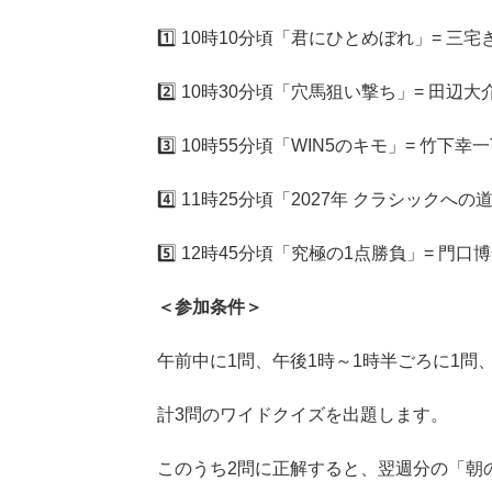
1️⃣ 10時10分頃「君にひとめぼれ」= 
2️⃣ 10時30分頃「穴馬狙い撃ち」= 田辺
3️⃣ 10時55分頃「WIN5のキモ」= 竹下幸一
4️⃣ 11時25分頃「2027年 クラシックへの道
5️⃣ 12時45分頃「究極の1点勝負」= 門口
＜参加条件＞
午前中に1問、午後1時～1時半ごろに1問、
計3問のワイドクイズを出題します。
このうち2問に正解すると、翌週分の「朝