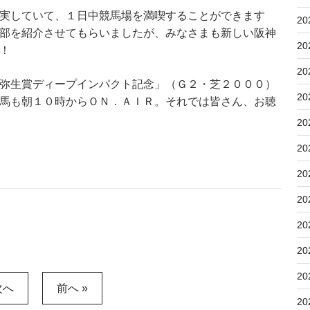
実していて、１日中競馬場を満喫することができます
20
部を紹介させてもらいましたが、みなさまも新しい阪神
20
！
20
弥生賞ディープインパクト記念」（Ｇ２・芝２０００）
20
馬も朝１０時からＯＮ．ＡＩＲ。それでは皆さん、お聴
20
20
20
20
20
20
20
次へ
前へ »
20