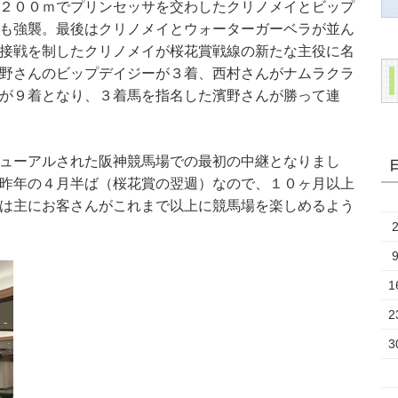
２００ｍでプリンセッサを交わしたクリノメイとビップ
も強襲。最後はクリノメイとウォーターガーベラが並ん
接戦を制したクリノメイが桜花賞戦線の新たな主役に名
野さんのビップデイジーが３着、西村さんがナムラクラ
が９着となり、３着馬を指名した濱野さんが勝って連
ューアルされた阪神競馬場での最初の中継となりまし
昨年の４月半ば（桜花賞の翌週）なので、１０ヶ月以上
は主にお客さんがこれまで以上に競馬場を楽しめるよう
1
2
3