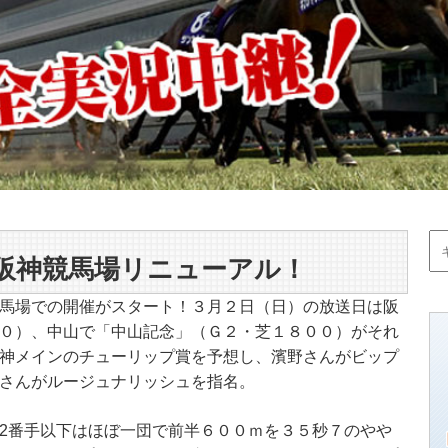
阪神競馬場リニューアル！
馬場での開催がスタート！３月２日（日）の放送日は阪
０）、中山で「中山記念」（Ｇ２・芝１８００）がそれ
神メインのチューリップ賞を予想し、濱野さんがビップ
さんがルージュナリッシュを指名。
2番手以下はほぼ一団で前半６００ｍを３５秒７のやや