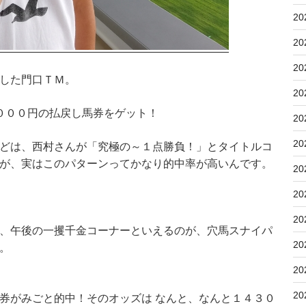
20
20
20
した門口ＴＭ。
20
１０００円の払戻し馬券をゲット！
20
20
どは、西村さんが「究極の～１点勝負！」とタイトルコ
が、実はこのパターンってかなり的中率が高いんです。
20
20
20
、午後の一攫千金コーナーといえるのが、穴馬スナイパ
20
。
20
20
券がみごと的中！そのオッズは なんと、なんと１４３０