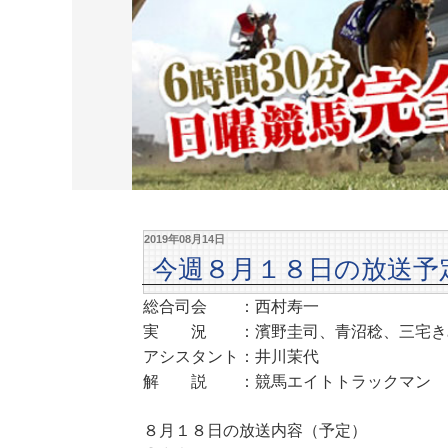
2019年08月14日
今週８月１８日の放送予
総合司会 ：西村寿一
実 況 ：濱野圭司、青沼稔、三宅き
アシスタント：井川茉代
解 説 ：競馬エイトトラックマン
８月１８日の放送内容（予定）