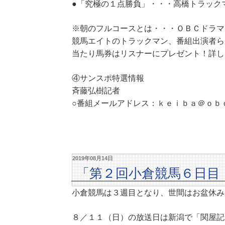
●「究極の１点勝負」・・・高橋トラック
※朝のフルコースとは・・・ＯＢＣドラマ
競馬エイトのトラックマン、番組出演者ら
当たり馬券はリスナーにプレゼント！詳し
④サンスポ特選情報
斉藤弘樹記者
○番組メールアドレス：ｋｅｉｂａ＠ｏｂ
2019年08月14日
「第２回小倉競馬６日目
小倉競馬は３週目となり、世間はお盆休み
８／１１（日）の放送日は新潟で「関屋記