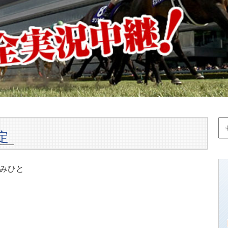
定
みひと