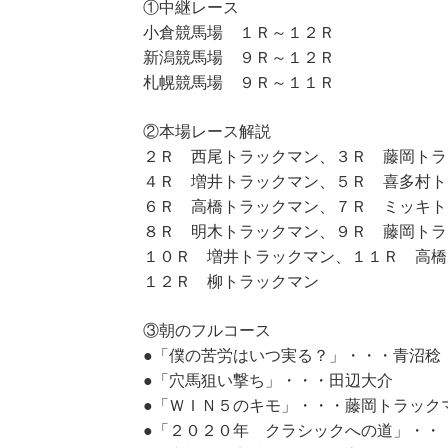
①中継レース
小倉競馬場 １Ｒ～１２Ｒ
新潟競馬場 ９Ｒ～１２Ｒ
札幌競馬場 ９Ｒ～１１Ｒ
②本場レース解説
２Ｒ 西尾トラックマン、３Ｒ 藤岡トラ
４Ｒ 増井トラックマン、５Ｒ 喜多村ト
６Ｒ 高橋トラックマン、７Ｒ ミッキト
８Ｒ 明木トラックマン、９Ｒ 藤岡トラ
１０Ｒ 増井トラックマン、１１Ｒ 高橋
１２Ｒ 柳トラックマン
③朝のフルコース
●「僕の苦労はいつ実る？」・・・青沼稔
●「穴馬狙い撃ち」・・・田辺大介
●「ＷＩＮ５のキモ」・・・藤岡トラック
●「２０２０年 クラシックへの道」・・