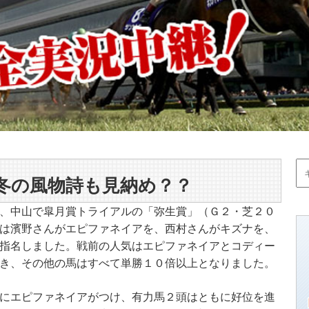
冬の風物詩も見納め？？
、中山で皐月賞トライアルの「弥生賞」（Ｇ２・芝２０
は濱野さんがエピファネイアを、西村さんがキズナを、
指名しました。戦前の人気はエピファネイアとコディー
き、その他の馬はすべて単勝１０倍以上となりました。
にエピファネイアがつけ、有力馬２頭はともに好位を進