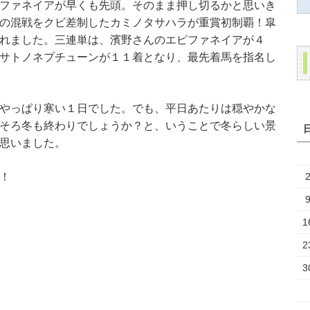
ファネイアが早くも先頭。そのまま押し切るかと思いき
の混戦をクビ差制したカミノタサハラが重賞初制覇！皐
れました。三連単は、濱野さんのエピファネイアが４
サトノネプチューンが１１着となり、最先着馬を指名し
やっぱり寒い１日でした。でも、平日あたりは穏やかな
そろ冬も終わりでしょうか？と、いうことで冬らしい景
思いました。
！
1
2
3