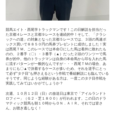
競馬エイト・西尾学トラックマンです！この日解説を担当だっ
た京都４レースと京都９レースを連続的中！そして、「クラシ
ックへの道」の対象となった京都５レースでは、３頭の馬連ボ
ックス買いで８８５０円の馬券プレゼントに成功しました！実
は西尾ＴＭ、このレースでは本命◎にした馬は着外に敗れたも
のの、２番手（〇）・３番手（▲）だった２頭のワンツーで馬
券が的中。他のトラックマンは自身の本命馬から印を入れた馬
に流すパターンが一般的なんですが・・・西尾ＴＭの場合、あ
まりにも〇▲で決着するケースが多いため、それを逆手にとっ
て必ず‟タテ目”も押さえるという作戦で番組解説にも臨んでいる
そうです。同じような経験がある方は、一度このタテ目作戦を
実践してみてはいかがでしょうか？
次週、１０月１２日（日）の放送日は東京で「アイルランドト
ロフィー」（Ｇ２・芝１８００）が行われます。この日のドラ
マティック競馬も朝１０時からＯＮ．ＡＩＲ。それでは皆さ
ん、お聴き逃しなく！