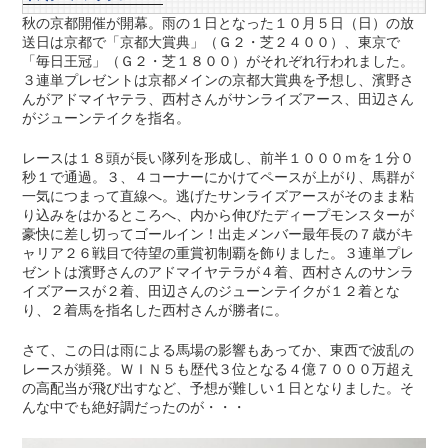
秋の京都開催が開幕。雨の１日となった１０月５日（日）の放
送日は京都で「京都大賞典」（Ｇ２・芝２４００）、東京で
「毎日王冠」（Ｇ２・芝１８００）がそれぞれ行われました。
３連単プレゼントは京都メインの京都大賞典を予想し、濱野さ
んがアドマイヤテラ、西村さんがサンライズアース、田辺さん
がジューンテイクを指名。
レースは１８頭が長い隊列を形成し、前半１０００ｍを１分０
秒１で通過。３、４コーナーにかけてペースが上がり、馬群が
一気につまって直線へ。逃げたサンライズアースがそのまま粘
り込みをはかるところへ、内から伸びたディープモンスターが
豪快に差し切ってゴールイン！出走メンバー最年長の７歳がキ
ャリア２６戦目で待望の重賞初制覇を飾りました。３連単プレ
ゼントは濱野さんのアドマイヤテラが４着、西村さんのサンラ
イズアースが２着、田辺さんのジューンテイクが１２着とな
り、２着馬を指名した西村さんが勝者に。
さて、この日は雨による馬場の影響もあってか、東西で波乱の
レースが頻発。ＷＩＮ５も歴代３位となる４億７０００万超え
の高配当が飛び出すなど、予想が難しい１日となりました。そ
んな中でも絶好調だったのが・・・