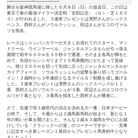
舞台を阪神競馬場に移した６月８日（日）の放送日。この日は
東京で春の最強マイラー決定戦「安田記念」（ＧⅠ・芝１６０
０）が行われました。３連単プレゼントは濱野さんがシックス
ペンス、西村さんがソウルラッシュ、田辺さんがエコロヴァル
ツを指名。
レースはシャンパンカラーが大きく出遅れてのスタート。マッ
ドクール、ウインマーベル、ジャンタルマンタルらが引っ張る
展開で前半６００ｍを３５秒０で通過。そのまま各馬が脚をた
めて、先頭からシンガリまで１０馬身圏内にかたまって直線
へ。残り２００ｍを切って先頭に立ったジャンタルマンタルが
ガイアフォース、ソウルラッシュらの追撃を振り切ってゴール
イン！２歳時から３年連続となるマイルＧⅠ制覇を成し遂げま
した。３連単プレゼントは濱野さんのシックスペンスが１２
着、西村さんのソウルラッシュが３着、田辺さんのエコロヴァ
ルツが７着となり、３着馬を指名した西村さんが勝者に。
さて、先週で現３歳世代の頂点を決める大一番、日本ダービー
が終了。そして、今週からは２歳馬新馬戦が始まり、新たな１
年の戦いが幕を開けました。そんな２歳＆３歳馬を中心にお届
けしている「クラシックへの道」のコーナーですが・・・見事
に記念すべき新シーズン１発目からプレゼント馬券的中となり
ました～！！