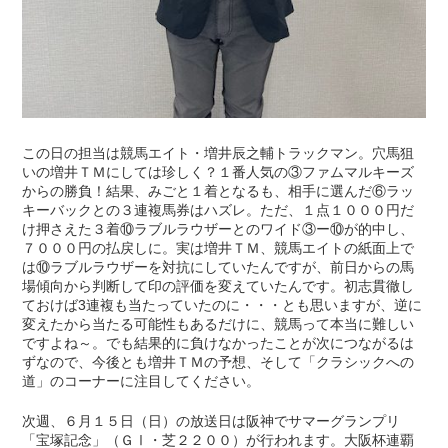
この日の担当は競馬エイト・増井辰之輔トラックマン。穴馬狙
いの増井ＴＭにしては珍しく？１番人気の③ファムマルキーズ
からの勝負！結果、みごと１着となるも、相手に選んだ⑥ラッ
キーバックとの３連複馬券はハズレ。ただ、１点１０００円だ
け押さえた３着⑩ラブルラウザーとのワイド③ー⑩が的中し、
７０００円の払戻しに。実は増井ＴＭ、競馬エイトの紙面上で
は⑩ラブルラウザーを対抗にしていたんですが、前日からの馬
場傾向から判断して印の評価を変えていたんです。初志貫徹し
ておけば3連複も当たっていたのに・・・とも思いますが、逆に
変えたから当たる可能性もあるだけに、競馬って本当に難しい
ですよね～。でも結果的に負けなかったことが次につながるは
ずなので、今後とも増井ＴＭの予想、そして「クラシックへの
道」のコーナーに注目してください。
次週、６月１５日（日）の放送日は阪神でサマーグランプリ
「宝塚記念」（ＧⅠ・芝２２００）が行われます。大阪杯連覇