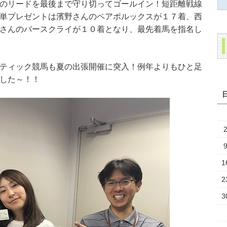
のリードを最後まで守り切ってゴールイン！短距離戦線
単プレゼントは濱野さんのペアポルックスが１７着、西
さんのバースクライが１０着となり、最先着馬を指名し
ティック競馬も夏の出張開催に突入！例年よりもひと足
した～！！
1
2
3