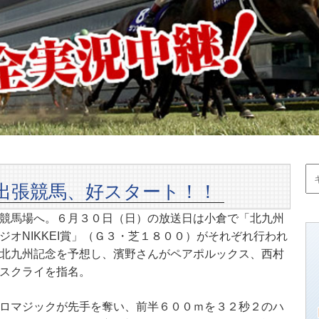
出張競馬、好スタート！！
競馬場へ。６月３０日（日）の放送日は小倉で「北九州
オNIKKEI賞」（Ｇ３・芝１８００）がそれぞれ行われ
北九州記念を予想し、濱野さんがペアポルックス、西村
スクライを指名。
ロマジックが先手を奪い、前半６００ｍを３２秒２のハ