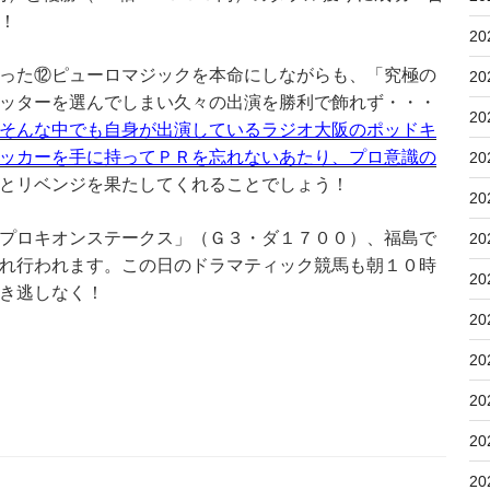
！
20
った⑫ピューロマジックを本命にしながらも、「究極の
20
ッターを選んでしまい久々の出演を勝利で飾れず・・・
20
そんな中でも自身が出演しているラジオ大阪のポッドキ
ッカーを手に持ってＰＲを忘れないあたり、プロ意識の
20
とリベンジを果たしてくれることでしょう！
20
プロキオンステークス」（Ｇ３・ダ１７００）、福島で
20
れ行われます。この日のドラマティック競馬も朝１０時
20
き逃しなく！
20
20
20
20
20