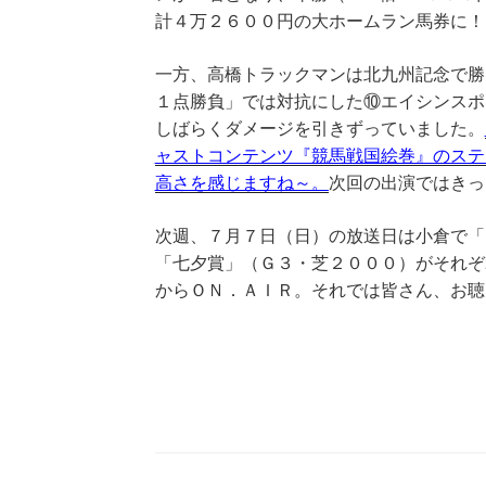
計４万２６００円の大ホームラン馬券に！
一方、高橋トラックマンは北九州記念で勝
１点勝負」では対抗にした⑩エイシンスポ
しばらくダメージを引きずっていました。
ャストコンテンツ『競馬戦国絵巻』のステ
高さを感じますね～。
次回の出演ではきっ
次週、７月７日（日）の放送日は小倉で「
「七夕賞」（Ｇ３・芝２０００）がそれぞ
からＯＮ．ＡＩＲ。それでは皆さん、お聴