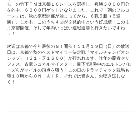
モ」の竹下ＴＭは京都１０レースを選択し、複勝３０００円分
を的中、６３００円ゲットとなりました。これで「朝のフルコ
ース」は、秋の京都開催が始まってから、６戦５勝（５連
勝）、しかも、このうち４回が２発的中という好成績！このま
ま京都開催、そして年内いっぱい連戦連勝と行きたいですね
～！
次週は京都で今年最後のＧⅠ開催！１１月１９日（日）の放送
日は、京都で秋のベストマイラー決定戦「マイルチャンピオン
シップ」（Ｇ１・芝１６００）が行われます。昨年の覇者セリ
フォス、古豪シュネルマイスター、目下4連勝中のエルトンバロ
ーズらがマイルの頂点を狙う！この日のドラマティック競馬も
朝１０時からＯＮ．ＡＩＲ。それでは皆さん、お聴き逃しな
く！