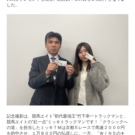
した。
記念撮影は、競馬エイト‟初代最強王”竹下幸一トラックマンと、
競馬エイトの‟紅一点”ミッキトラックマンです！「クラシックへ
の道」を担当したミッキＴＭは京都５レースで馬連２０００円
を的中させ、１万８００円の払戻しに。一方、「ＷＩＮ５のキ