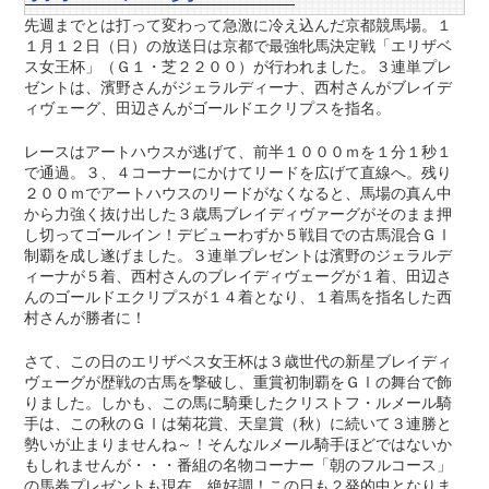
先週までとは打って変わって急激に冷え込んだ京都競馬場。１
１月１２日（日）の放送日は京都で最強牝馬決定戦「エリザベ
ス女王杯」（Ｇ１・芝２２００）が行われました。３連単プレ
ゼントは、濱野さんがジェラルディーナ、西村さんがブレイデ
ィヴェーグ、田辺さんがゴールドエクリプスを指名。
レースはアートハウスが逃げて、前半１０００ｍを１分１秒１
で通過。３、４コーナーにかけてリードを広げて直線へ。残り
２００ｍでアートハウスのリードがなくなると、馬場の真ん中
から力強く抜け出した３歳馬ブレイディヴァーグがそのまま押
し切ってゴールイン！デビューわずか５戦目での古馬混合ＧⅠ
制覇を成し遂げました。３連単プレゼントは濱野のジェラルデ
ィーナが５着、西村さんのブレイディヴェーグが１着、田辺さ
んのゴールドエクリプスが１４着となり、１着馬を指名した西
村さんが勝者に！
さて、この日のエリザベス女王杯は３歳世代の新星ブレイディ
ヴェーグが歴戦の古馬を撃破し、重賞初制覇をＧⅠの舞台で飾
りました。しかも、この馬に騎乗したクリストフ・ルメール騎
手は、この秋のＧⅠは菊花賞、天皇賞（秋）に続いて３連勝と
勢いが止まりませんね～！そんなルメール騎手ほどではないか
もしれませんが・・・番組の名物コーナー「朝のフルコース」
の馬券プレゼントも現在、絶好調！この日も２発的中となりま