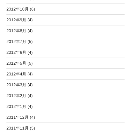
2012年10月 (6)
2012年9月 (4)
2012年8月 (4)
2012年7月 (5)
2012年6月 (4)
2012年5月 (5)
2012年4月 (4)
2012年3月 (4)
2012年2月 (4)
2012年1月 (4)
2011年12月 (4)
2011年11月 (5)