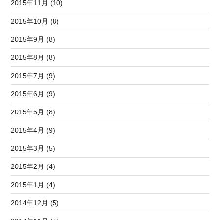
2015年11月 (10)
2015年10月 (8)
2015年9月 (8)
2015年8月 (8)
2015年7月 (9)
2015年6月 (9)
2015年5月 (8)
2015年4月 (9)
2015年3月 (5)
2015年2月 (4)
2015年1月 (4)
2014年12月 (5)