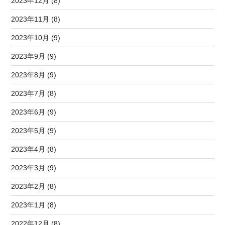
2023年12月 (8)
2023年11月 (8)
2023年10月 (9)
2023年9月 (9)
2023年8月 (9)
2023年7月 (8)
2023年6月 (9)
2023年5月 (9)
2023年4月 (8)
2023年3月 (9)
2023年2月 (8)
2023年1月 (8)
2022年12月 (8)