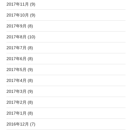
2017年11月 (9)
2017年10月 (9)
2017年9月 (8)
2017年8月 (10)
2017年7月 (8)
2017年6月 (8)
2017年5月 (9)
2017年4月 (8)
2017年3月 (9)
2017年2月 (8)
2017年1月 (8)
2016年12月 (7)