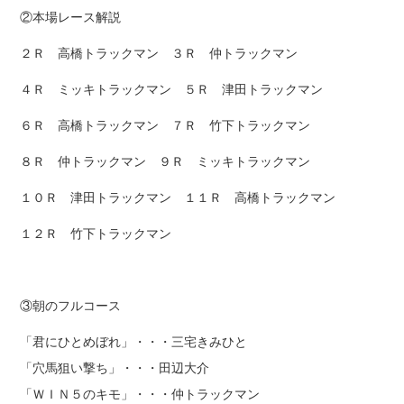
②本場レース解説
２Ｒ 高橋トラックマン ３Ｒ 仲トラックマン
４Ｒ ミッキトラックマン ５Ｒ 津田トラックマン
６Ｒ 高橋トラックマン ７Ｒ 竹下トラックマン
８Ｒ 仲トラックマン ９Ｒ ミッキトラックマン
１０Ｒ 津田トラックマン １１Ｒ 高橋トラックマン
１２Ｒ 竹下トラックマン
③朝のフルコース
「君にひとめぼれ」・・・三宅きみひと
「穴馬狙い撃ち」・・・田辺大介
「ＷＩＮ５のキモ」・・・仲トラックマン