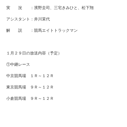
実 況 ：濱野圭司、三宅きみひと、松下翔
アシスタント：井川茉代
解 説 ：競馬エイトトラックマン
１月２９日の放送内容（予定）
①中継レース
中京競馬場 １Ｒ～１２Ｒ
東京競馬場 ９Ｒ～１２Ｒ
小倉競馬場 ９Ｒ～１２Ｒ