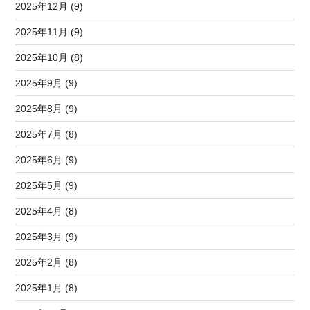
2025年12月 (9)
2025年11月 (9)
2025年10月 (8)
2025年9月 (9)
2025年8月 (9)
2025年7月 (8)
2025年6月 (9)
2025年5月 (9)
2025年4月 (8)
2025年3月 (9)
2025年2月 (8)
2025年1月 (8)