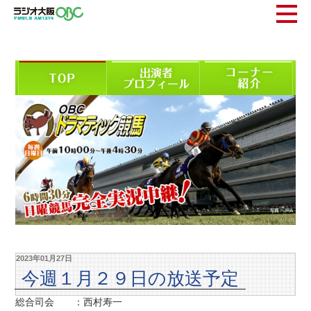
2023年01月27日
今週１月２９日の放送予定
総合司会 ：西村寿一