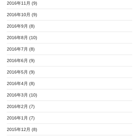
2016年11月 (9)
2016年10月 (9)
2016年9月 (8)
2016年8月 (10)
2016年7月 (8)
2016年6月 (9)
2016年5月 (9)
2016年4月 (8)
2016年3月 (10)
2016年2月 (7)
2016年1月 (7)
2015年12月 (8)