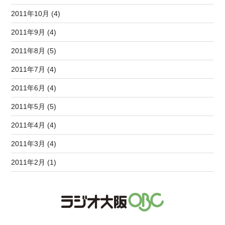
2011年10月 (4)
2011年9月 (4)
2011年8月 (5)
2011年7月 (4)
2011年6月 (4)
2011年5月 (5)
2011年4月 (4)
2011年3月 (4)
2011年2月 (1)