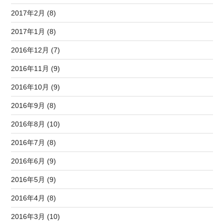
2017年2月 (8)
2017年1月 (8)
2016年12月 (7)
2016年11月 (9)
2016年10月 (9)
2016年9月 (8)
2016年8月 (10)
2016年7月 (8)
2016年6月 (9)
2016年5月 (9)
2016年4月 (8)
2016年3月 (10)