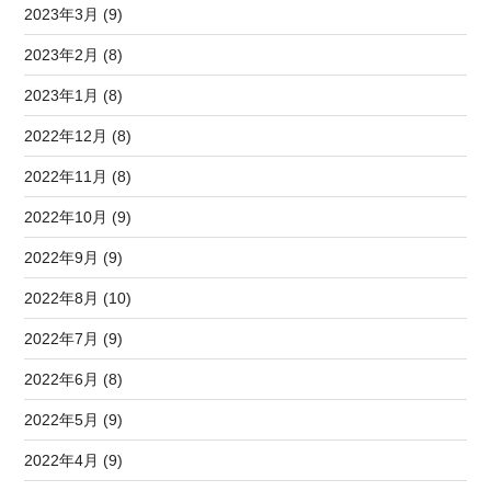
2023年3月 (9)
2023年2月 (8)
2023年1月 (8)
2022年12月 (8)
2022年11月 (8)
2022年10月 (9)
2022年9月 (9)
2022年8月 (10)
2022年7月 (9)
2022年6月 (8)
2022年5月 (9)
2022年4月 (9)