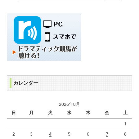
カレンダー
2026年8月
日
月
火
水
木
金
土
1
2
3
4
5
6
7
8