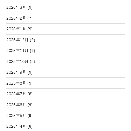
2026年3月 (9)
2026年2月 (7)
2026年1月 (9)
2025年12月 (9)
2025年11月 (9)
2025年10月 (8)
2025年9月 (9)
2025年8月 (9)
2025年7月 (8)
2025年6月 (9)
2025年5月 (9)
2025年4月 (8)