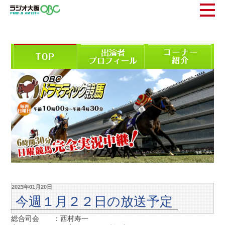
2023年01月20日
今週１月２２日の放送予定
総合司会 ：西村寿一