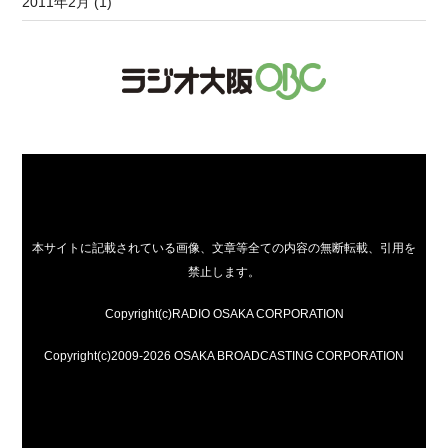
2011年2月 (1)
本サイトに記載されている画像、文章等全ての内容の無断転載、引用を
禁止します。
Copyright(c)RADIO OSAKA CORPORATION
Copyright(c)2009-2026 OSAKA BROADCASTING CORPORATION