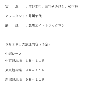
実 況 ：濱野圭司、三宅きみひと、松下翔
アシスタント：井川茉代
解 説 ：競馬エイトトラックマン
５月２９日の放送内容（予定）
中継レース
中京競馬場 １Ｒ～１１Ｒ
東京競馬場 ９Ｒ～１１Ｒ
新潟競馬場 ９Ｒ～１１Ｒ