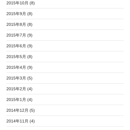
2015年10月 (8)
2015年9月 (8)
2015年8月 (8)
2015年7月 (9)
2015年6月 (9)
2015年5月 (8)
2015年4月 (9)
2015年3月 (5)
2015年2月 (4)
2015年1月 (4)
2014年12月 (5)
2014年11月 (4)