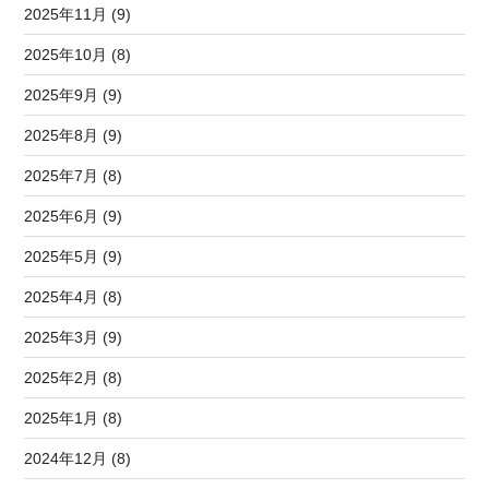
2025年11月 (9)
2025年10月 (8)
2025年9月 (9)
2025年8月 (9)
2025年7月 (8)
2025年6月 (9)
2025年5月 (9)
2025年4月 (8)
2025年3月 (9)
2025年2月 (8)
2025年1月 (8)
2024年12月 (8)