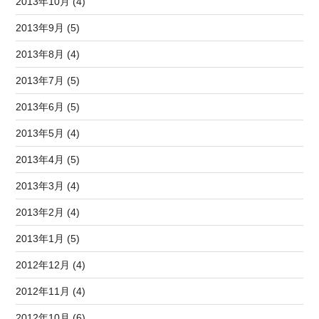
2013年10月 (4)
2013年9月 (5)
2013年8月 (4)
2013年7月 (5)
2013年6月 (5)
2013年5月 (4)
2013年4月 (5)
2013年3月 (4)
2013年2月 (4)
2013年1月 (5)
2012年12月 (4)
2012年11月 (4)
2012年10月 (6)