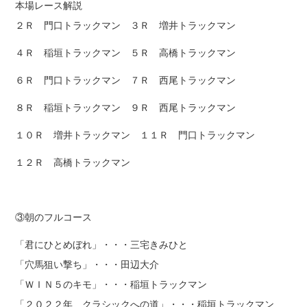
本場レース解説
２Ｒ 門口トラックマン ３Ｒ 増井トラックマン
４Ｒ 稲垣トラックマン ５Ｒ 高橋トラックマン
６Ｒ 門口トラックマン ７Ｒ 西尾トラックマン
８Ｒ 稲垣トラックマン ９Ｒ 西尾トラックマン
１０Ｒ 増井トラックマン １１Ｒ 門口トラックマン
１２Ｒ 高橋トラックマン
③朝のフルコース
「君にひとめぼれ」・・・三宅きみひと
「穴馬狙い撃ち」・・・田辺大介
「ＷＩＮ５のキモ」・・・稲垣トラックマン
「２０２２年 クラシックへの道」・・・稲垣トラックマン