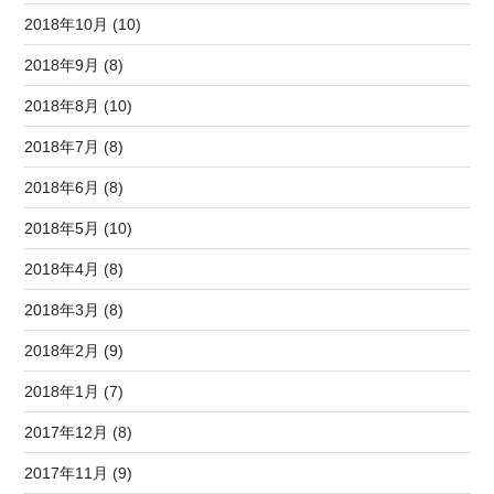
2018年10月 (10)
2018年9月 (8)
2018年8月 (10)
2018年7月 (8)
2018年6月 (8)
2018年5月 (10)
2018年4月 (8)
2018年3月 (8)
2018年2月 (9)
2018年1月 (7)
2017年12月 (8)
2017年11月 (9)