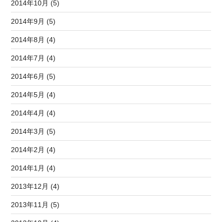
2014年10月 (5)
2014年9月 (5)
2014年8月 (4)
2014年7月 (4)
2014年6月 (5)
2014年5月 (4)
2014年4月 (4)
2014年3月 (5)
2014年2月 (4)
2014年1月 (4)
2013年12月 (4)
2013年11月 (5)