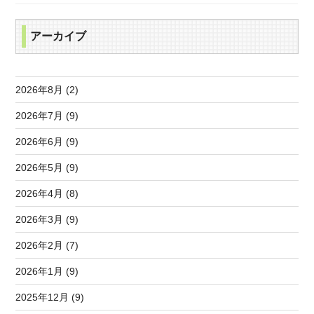
アーカイブ
2026年8月 (2)
2026年7月 (9)
2026年6月 (9)
2026年5月 (9)
2026年4月 (8)
2026年3月 (9)
2026年2月 (7)
2026年1月 (9)
2025年12月 (9)