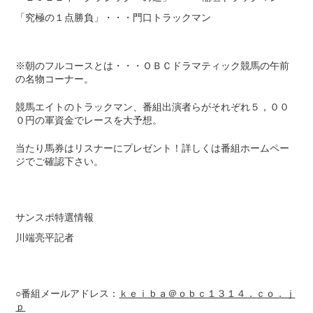
「究極の１点勝負」・・・門口トラックマン
※朝のフルコースとは・・・ＯＢＣドラマティック競馬の午前
の名物コーナー。
競馬エイトのトラックマン、番組出演者らがそれぞれ５，００
０円の軍資金でレースを大予想。
当たり馬券はリスナーにプレゼント！詳しくは番組ホームペー
ジでご確認下さい。
サンスポ特選情報
川端亮平記者
○番組メールアドレス：
ｋｅｉｂａ＠ｏｂｃ１３１４．ｃｏ．ｊ
ｐ