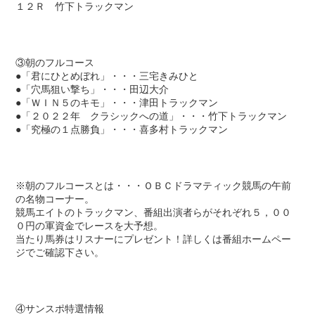
１２Ｒ 竹下トラックマン
③朝のフルコース
●「君にひとめぼれ」・・・三宅きみひと
●「穴馬狙い撃ち」・・・田辺大介
●「ＷＩＮ５のキモ」・・・津田トラックマン
●「２０２２年 クラシックへの道」・・・竹下トラックマン
●「究極の１点勝負」・・・喜多村トラックマン
※朝のフルコースとは・・・ＯＢＣドラマティック競馬の午前
の名物コーナー。
競馬エイトのトラックマン、番組出演者らがそれぞれ５，００
０円の軍資金でレースを大予想。
当たり馬券はリスナーにプレゼント！詳しくは番組ホームペー
ジでご確認下さい。
④サンスポ特選情報