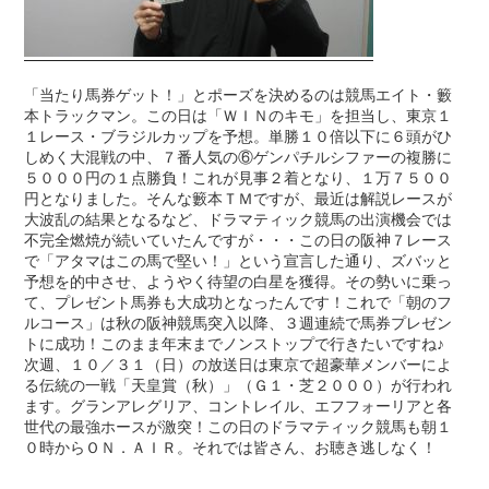
「当たり馬券ゲット！」とポーズを決めるのは競馬エイト・籔
本トラックマン。この日は「ＷＩＮのキモ」を担当し、東京１
１レース・ブラジルカップを予想。単勝１０倍以下に６頭がひ
しめく大混戦の中、７番人気の⑥ゲンパチルシファーの複勝に
５０００円の１点勝負！これが見事２着となり、１万７５００
円となりました。そんな籔本ＴＭですが、最近は解説レースが
大波乱の結果となるなど、ドラマティック競馬の出演機会では
不完全燃焼が続いていたんですが・・・この日の阪神７レース
で「アタマはこの馬で堅い！」という宣言した通り、ズバッと
予想を的中させ、ようやく待望の白星を獲得。その勢いに乗っ
て、プレゼント馬券も大成功となったんです！これで「朝のフ
ルコース」は秋の阪神競馬突入以降、３週連続で馬券プレゼン
トに成功！このまま年末までノンストップで行きたいですね♪
次週、１０／３１（日）の放送日は東京で超豪華メンバーによ
る伝統の一戦「天皇賞（秋）」（Ｇ１・芝２０００）が行われ
ます。グランアレグリア、コントレイル、エフフォーリアと各
世代の最強ホースが激突！この日のドラマティック競馬も朝１
０時からＯＮ．ＡＩＲ。それでは皆さん、お聴き逃しなく！