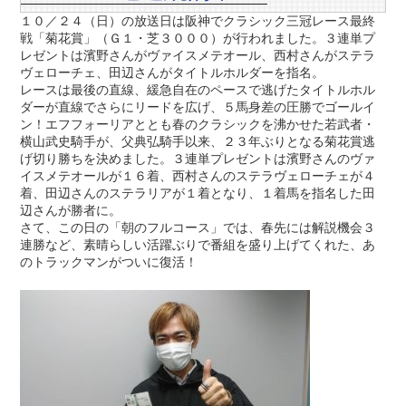
１０／２４（日）の放送日は阪神でクラシック三冠レース最終
戦「菊花賞」（Ｇ１・芝３０００）が行われました。３連単プ
レゼントは濱野さんがヴァイスメテオール、西村さんがステラ
ヴェローチェ、田辺さんがタイトルホルダーを指名。
レースは最後の直線、緩急自在のペースで逃げたタイトルホル
ダーが直線でさらにリードを広げ、５馬身差の圧勝でゴールイ
ン！エフフォーリアととも春のクラシックを沸かせた若武者・
横山武史騎手が、父典弘騎手以来、２３年ぶりとなる菊花賞逃
げ切り勝ちを決めました。３連単プレゼントは濱野さんのヴァ
イスメテオールが１６着、西村さんのステラヴェローチェが４
着、田辺さんのステラリアが１着となり、１着馬を指名した田
辺さんが勝者に。
さて、この日の「朝のフルコース」では、春先には解説機会３
連勝など、素晴らしい活躍ぶりで番組を盛り上げてくれた、あ
のトラックマンがついに復活！