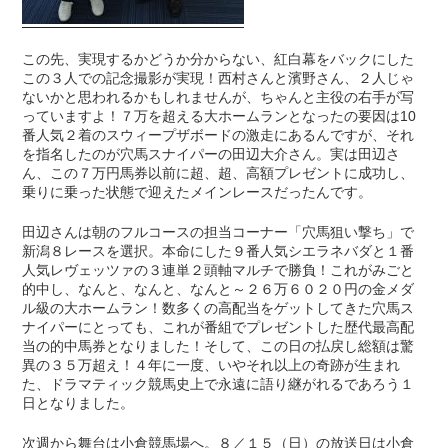
この先、実現するかどうか分からない、紅白幕をバックにした
この３人での記念撮影が実現！西村さんと濱野さん、２人じゃ
ないかと思われるかもしれませんが、ちゃんと主役の右手が写
っていますよ！７万を超える大ホームランとなったの要因は10
番人気２着のスウィープザボードの激走にあるんですが、それ
を指名したのが穴馬スナイパーの田辺大介さん。実は田辺さ
ん、この７万円馬券以前に超、超、高額プレゼントに成功し、
乗りに乗った状態で迎えたメインレースだったんです。
田辺さんは朝のフルコースの担当コーナー「穴馬狙い撃ち」で
新潟８レースを選択。本命にした９番人気シエラネバダと１番
人気レヴェッツァの３連単２頭軸マルチで勝負！これがみごと
的中し、なんと、なんと、なんと～２６万６０２０円の金メダ
ル級の大ホームラン！数多くの高配当をゲットしてきた穴馬ス
ナイパーにとっても、これが番組でプレゼントした歴代最高配
当の的中馬券となりました！そして、この日の払戻し総額は驚
異の３５万超え！４年に一度、いやそれ以上の奇跡が生まれ
た、ドラマティック競馬史上で永遠に語り継がれるであろう１
日となりました。
次週から舞台は小倉競馬場へ。８／１５（日）の放送日は小倉