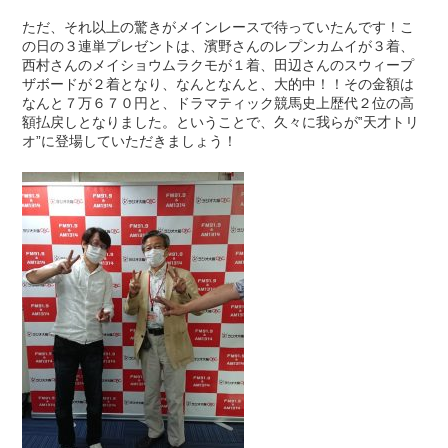
ただ、それ以上の驚きがメインレースで待っていたんです！こ
の日の３連単プレゼントは、濱野さんのレプンカムイが３着、
西村さんのメイショウムラクモが１着、田辺さんのスウィープ
ザボードが２着となり、なんとなんと、大的中！！その金額は
なんと７万６７０円と、ドラマティック競馬史上歴代２位の高
額払戻しとなりました。ということで、久々に我らが‟天才トリ
オ”に登場していただきましょう！