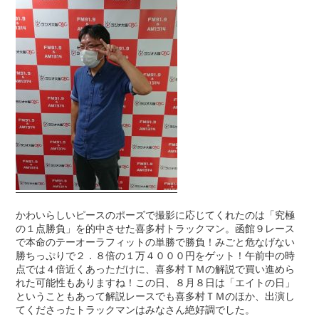
かわいらしいピースのポーズで撮影に応じてくれたのは「究極
の１点勝負」を的中させた喜多村トラックマン。函館９レース
で本命のテーオーラフィットの単勝で勝負！みごと危なげない
勝ちっぷりで２．８倍の１万４０００円をゲット！午前中の時
点では４倍近くあっただけに、喜多村ＴＭの解説で買い進めら
れた可能性もありますね！この日、８月８日は「エイトの日」
ということもあって解説レースでも喜多村ＴＭのほか、出演し
てくださったトラックマンはみなさん絶好調でした。