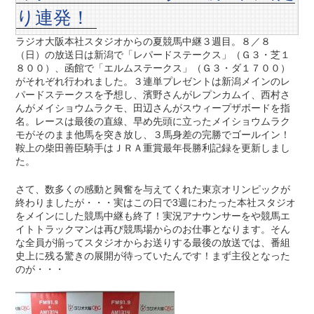
り連発！
ラジオ大阪本社スタジオからの夏競馬中継３週目。８／８
（日）の放送日は新潟で「レパードステークス」（Ｇ３・芝１
８００）、函館で「エルムステークス」（Ｇ３・ダ１７００）
がそれぞれ行われました。３連単プレゼントは新潟メインのレ
パードステークスを予想し、濱野さんがレプンカムイ、西村さ
んがメイショウムラクモ、田辺さんがスウィープザボードを指
名。レースは最後の直線、早め先頭に立ったメイショウムラク
モがそのまま他馬を突き放し、３馬身差の完勝でゴールイン！
鞍上の柴田善臣騎手はＪＲＡ重賞最年長勝利記録を更新しまし
た。
さて、数多くの感動と興奮を与えてくれた東京オリンピックが
終わりましたが・・・実はこの日で3週にわたった本社スタジオ
をメインにした競馬中継も終了！実況アナウンサーをや競馬エ
イトトラックマンは再び競馬場からのお仕事となります。そん
な全員が揃ってスタジオからお送りする最後の放送では、番組
史上に残る驚きの展開が待っていたんです！まず主役となった
のが・・・