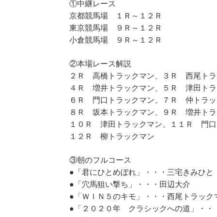
①中継レース
京都競馬場 １Ｒ～１２Ｒ
東京競馬場 ９Ｒ～１２Ｒ
小倉競馬場 ９Ｒ～１２Ｒ
②本場レース解説
２Ｒ 高橋トラックマン、３Ｒ 西尾トラ
４Ｒ 増井トラックマン、５Ｒ 津田トラ
６Ｒ 門口トラックマン、７Ｒ 仲トラッ
８Ｒ 坂本トラックマン、９Ｒ 増井トラ
１０Ｒ 津田トラックマン、１１Ｒ 門口
１２Ｒ 柳トラックマン
③朝のフルコース
●「君にひとめぼれ」・・・三宅きみひと
●「穴馬狙い撃ち」・・・田辺大介
●「ＷＩＮ５のキモ」・・・西尾トラック
●「２０２０年 クラシックへの道」・・