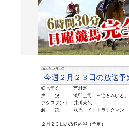
2020年02月19日
今週２月２３日の放送予
総合司会 ：西村寿一
実 況 ：濱野圭司、三宅きみひと、
アシスタント：井川茉代
解 説 ：競馬エイトトラックマン
２月２３日の放送内容（予定）