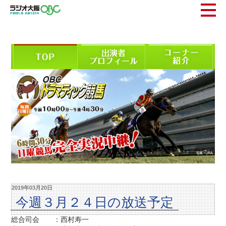
2019年03月20日
今週３月２４日の放送予定
総合司会 ：西村寿一