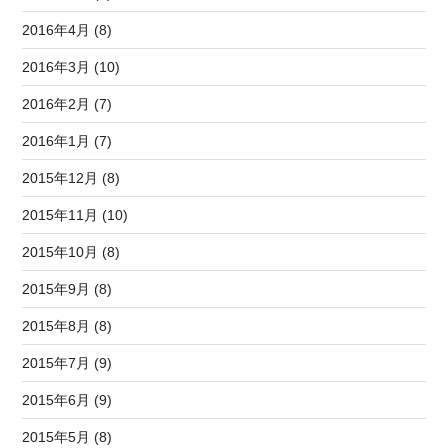
2016年4月 (8)
2016年3月 (10)
2016年2月 (7)
2016年1月 (7)
2015年12月 (8)
2015年11月 (10)
2015年10月 (8)
2015年9月 (8)
2015年8月 (8)
2015年7月 (9)
2015年6月 (9)
2015年5月 (8)