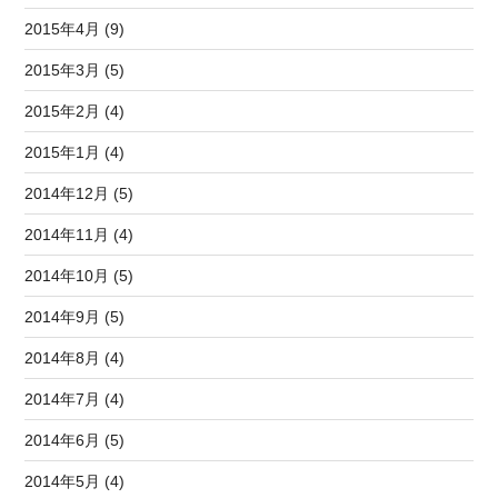
2015年4月 (9)
2015年3月 (5)
2015年2月 (4)
2015年1月 (4)
2014年12月 (5)
2014年11月 (4)
2014年10月 (5)
2014年9月 (5)
2014年8月 (4)
2014年7月 (4)
2014年6月 (5)
2014年5月 (4)