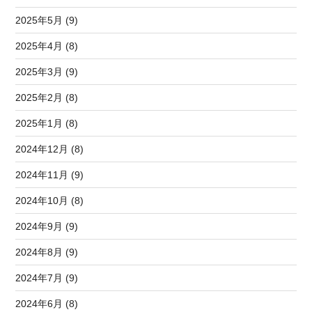
2025年5月 (9)
2025年4月 (8)
2025年3月 (9)
2025年2月 (8)
2025年1月 (8)
2024年12月 (8)
2024年11月 (9)
2024年10月 (8)
2024年9月 (9)
2024年8月 (9)
2024年7月 (9)
2024年6月 (8)