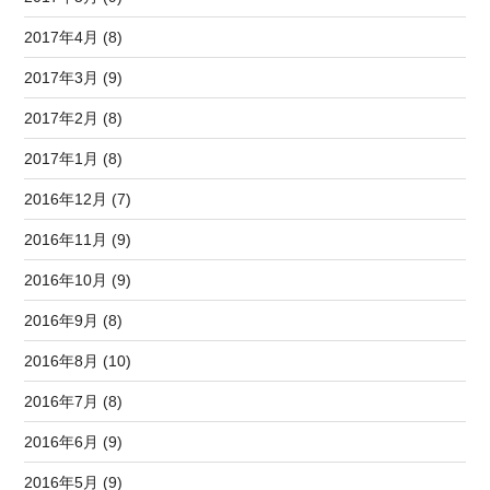
2017年4月 (8)
2017年3月 (9)
2017年2月 (8)
2017年1月 (8)
2016年12月 (7)
2016年11月 (9)
2016年10月 (9)
2016年9月 (8)
2016年8月 (10)
2016年7月 (8)
2016年6月 (9)
2016年5月 (9)