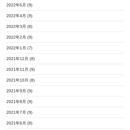
2022年5月 (9)
2022年4月 (9)
2022年3月 (8)
2022年2月 (9)
2022年1月 (7)
2021年12月 (8)
2021年11月 (9)
2021年10月 (8)
2021年9月 (9)
2021年8月 (9)
2021年7月 (9)
2021年6月 (8)