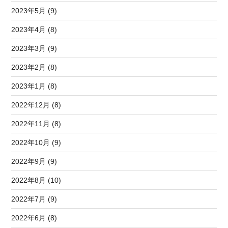
2023年5月 (9)
2023年4月 (8)
2023年3月 (9)
2023年2月 (8)
2023年1月 (8)
2022年12月 (8)
2022年11月 (8)
2022年10月 (9)
2022年9月 (9)
2022年8月 (10)
2022年7月 (9)
2022年6月 (8)