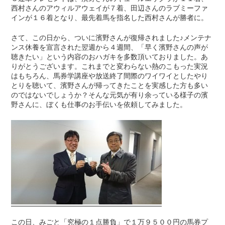
西村さんのアウィルアウェイが７着、田辺さんのラブミーファ
インが１６着となり、最先着馬を指名した西村さんが勝者に。
さて、この日から、ついに濱野さんが復帰されました♪メンテナ
ンス休養を宣言された翌週から４週間、「早く濱野さんの声が
聴きたい」という内容のおハガキを多数頂いておりました。あ
りがとうございます。これまでと変わらない熱のこもった実況
はもちろん、馬券学講座や放送終了間際のワイワイとしたやり
とりを聴いて、濱野さんが帰ってきたことを実感した方も多い
のではないでしょうか？そんな元気が有り余っている様子の濱
野さんに、ぼくも仕事のお手伝いを依頼してみました。
この日、みごと「究極の１点勝負」で１万９５００円の馬券プ