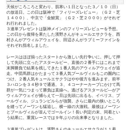
天候がころころと変わり、肌寒い１日となった３／１０（日）
の放送日。この日は阪神で「フィリーズレビュー」（Ｇ２・芝
１４００）、中京で「金鯱賞」（Ｇ２・芝２０００）がそれぞ
れ行われました。
３連単プレゼントは阪神メインのフィリーズレビューを予想。
この日から復帰を果たした濱野さんがキュールエサクラを、西
村さんがアウィルアウェイを、田辺さんがラブミーファインを
それぞれ指名しました。
レースはほぼ揃ったスタートから激しい先行争いに。押して押
して先頭に立ったアスタールビー、直後の２番手にはこれまで
末脚勝負で結果を残してきた１番人気のアウィルアウェイが追
走。中団馬群はかたまって３番人気プールヴィルもこの圏内に
つけ、２番人気キュールエサクラはやや後方を進みます。前半
３ハロンを３４秒９で通過。３、４コーナーカーブにかけて馬
群が一気につまって勝負は直線へ。逃げるアスタールビ―がア
ウィルアウェイが捕らえて一旦は先頭に出るも、イベリス、プ
ールヴィル、ジュランビルらが強襲。さらに最内の狭いところ
を縫ってノーワンも猛追し、横一線の大激戦。最後はノーワン
とプールヴィルが並んでゴールイン！長い判定の末、同着とい
う結果に。重賞レースでは９年ぶりの出来事となりました。
３連単プレゼントは、濱野さんのキュールエサクラが１１着、